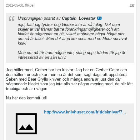
2011-05-08, 06:59
#6
Ursprungligen postat av
Captain_Lovestar
mjo, fast jag tycker nog Gerber inte är så tokig. Det som
skiljer är väl främst bättre förankringsmöjligheter och att
bladet är sågtandat en bit, vilket motiverar något högre pris
om så är fallet. Men det är ju lite coolt med en Mora survival-
kniv!
Men om då får fram någon info, släng upp i tråden för jag är
intresserad av en sån kniv.
Jag håller med, Gerber har bra knivar. Jag har en Gerber Gator och
den håller i ur och skur men nu är det som sagt dags att uppdatera.
Saken med Bear Grylls kniven och många andra är just den där
sågtandade bladet som jag inte alls ser någon mening med, de blir lätt
trubbiga och är i vägen...
Nu har den kommit ut!!
http://www.knivhuset.com/fritidsknivar/700-morakniv-bushcraft-survival.html