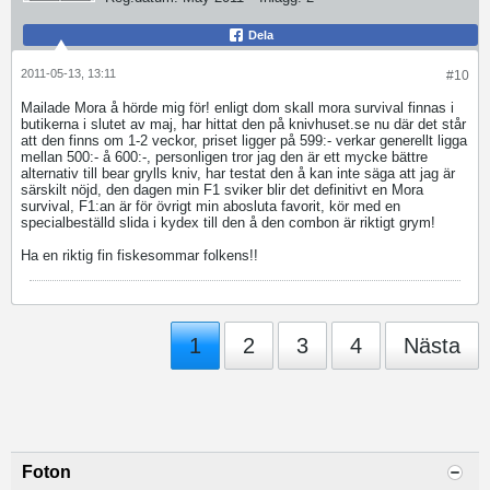
Dela
2011-05-13, 13:11
#10
Mailade Mora å hörde mig för! enligt dom skall mora survival finnas i
butikerna i slutet av maj, har hittat den på knivhuset.se nu där det står
att den finns om 1-2 veckor, priset ligger på 599:- verkar generellt ligga
mellan 500:- å 600:-, personligen tror jag den är ett mycke bättre
alternativ till bear grylls kniv, har testat den å kan inte säga att jag är
särskilt nöjd, den dagen min F1 sviker blir det definitivt en Mora
survival, F1:an är för övrigt min abosluta favorit, kör med en
specialbeställd slida i kydex till den å den combon är riktigt grym!
Ha en riktig fin fiskesommar folkens!!
1
2
3
4
Nästa
Foton