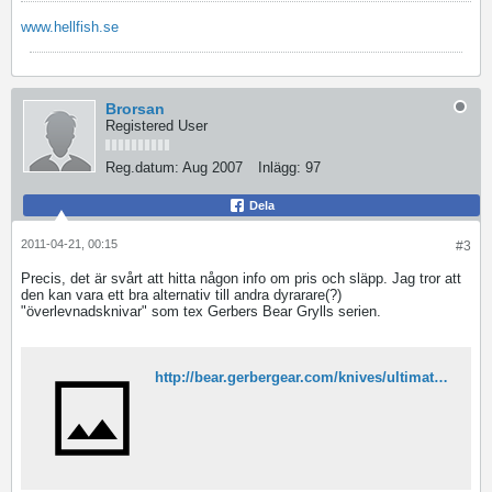
www.hellfish.se
Brorsan
Registered User
Reg.datum:
Aug 2007
Inlägg:
97
Dela
2011-04-21, 00:15
#3
Precis, det är svårt att hitta någon info om pris och släpp. Jag tror att
den kan vara ett bra alternativ till andra dyrarare(?)
"överlevnadsknivar" som tex Gerbers Bear Grylls serien.
http://bear.gerbergear.com/knives/ultimate-knife/