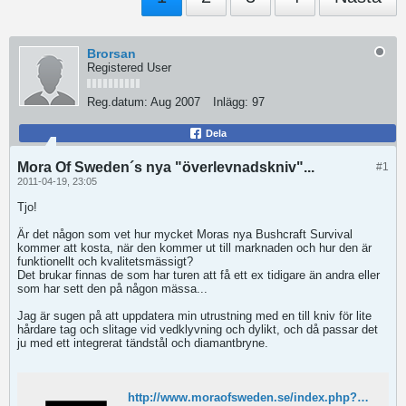
Brorsan
Registered User
Reg.datum:
Aug 2007
Inlägg:
97
Dela
Mora Of Sweden´s nya "överlevnadskniv"...
#1
2011-04-19, 23:05
Tjo!
Är det någon som vet hur mycket Moras nya Bushcraft Survival
kommer att kosta, när den kommer ut till marknaden och hur den är
funktionellt och kvalitetsmässigt?
Det brukar finnas de som har turen att få ett ex tidigare än andra eller
som har sett den på någon mässa...
Jag är sugen på att uppdatera min utrustning med en till kniv för lite
hårdare tag och slitage vid vedklyvning och dylikt, och då passar det
ju med ett integrerat tändstål och diamantbryne.
http://www.moraofsweden.se/index.php?cid=492