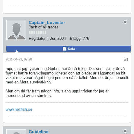
Captain_Lovestar
Jack of all trades
Reg.datum:
Jun 2004
Inlägg:
776
Dela
2011-04-21, 07:20
#4
mjo, fast jag tycker nog Gerber inte är så tokig. Det som skiljer är väl
främst bättre förankringsmöjligheter och att bladet är sågtandat en bit,
vilket motiverar något högre pris om så är fallet. Men det är ju lite coolt
med en Mora survival-kniv!
Men om då får fram någon info, släng upp i tråden för jag är
intresserad av en sån kniv.
www.hellfish.se
Guideline