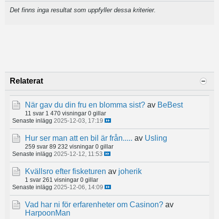
Det finns inga resultat som uppfyller dessa kriterier.
Relaterat
När gav du din fru en blomma sist?
av
BeBest
11 svar
1 470 visningar
0 gillar
Senaste inlägg
2025-12-03, 17:19
Hur ser man att en bil är från.....
av
Usling
259 svar
89 232 visningar
0 gillar
Senaste inlägg
2025-12-12, 11:53
Kvällsro efter fisketuren
av
joherik
1 svar
261 visningar
0 gillar
Senaste inlägg
2025-12-06, 14:09
Vad har ni för erfarenheter om Casinon?
av
HarpoonMan