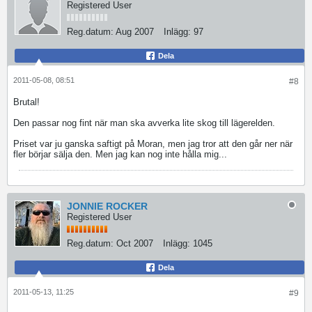
Registered User
Reg.datum:
Aug 2007
Inlägg:
97
Dela
2011-05-08, 08:51
#8
Brutal!
Den passar nog fint när man ska avverka lite skog till lägerelden.
Priset var ju ganska saftigt på Moran, men jag tror att den går ner när
fler börjar sälja den. Men jag kan nog inte hålla mig...
JONNIE ROCKER
Registered User
Reg.datum:
Oct 2007
Inlägg:
1045
Dela
2011-05-13, 11:25
#9