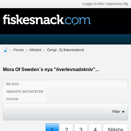
Logga in eller registrera dig
Forum
Allmänt
Övrigt - Ej fiskerelaterat
Mora Of Sweden´s nya "överlevnadskniv"...
INLÄGG
SENASTE AKTIVITETEN
FOTON
Filter
1
2
3
4
Nästa