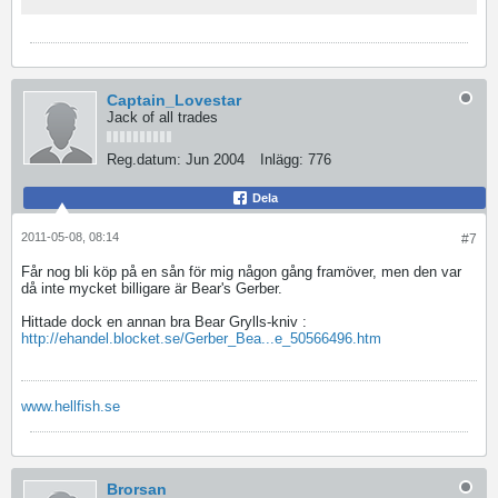
Captain_Lovestar
Jack of all trades
Reg.datum:
Jun 2004
Inlägg:
776
Dela
2011-05-08, 08:14
#7
Får nog bli köp på en sån för mig någon gång framöver, men den var
då inte mycket billigare är Bear's Gerber.
Hittade dock en annan bra Bear Grylls-kniv :
http://ehandel.blocket.se/Gerber_Bea...e_50566496.htm
www.hellfish.se
Brorsan