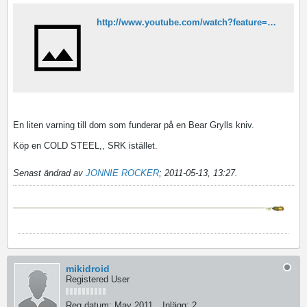
http://www.youtube.com/watch?feature=player_embedded&v=2-oR4K4sVR8
En liten varning till dom som funderar på en Bear Grylls kniv.
Köp en COLD STEEL,, SRK istället.
Senast ändrad av
JONNIE ROCKER
;
2011-05-13, 13:27
.
mikidroid
Registered User
Reg.datum:
May 2011
Inlägg:
2