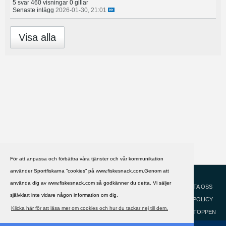
5 svar
460 visningar
0 gillar
Senaste inlägg
2026-01-30, 21:01
Visa alla
För att anpassa och förbättra våra tjänster och vår kommunikation
använder Sportfiskarna ”cookies” på www.fiskesnack.com.Genom att
HJÄLP
Svenska
använda dig av www.fiskesnack.com så godkänner du detta. Vi säljer
KONTAKTA OSS
självklart inte vidare någon information om dig.
COOKIEPOLICY
Klicka här för att läsa mer om cookies och hur du tackar nej till dem.
GÅ TILL TOPPEN