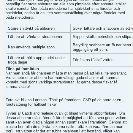
betydligt fler stora abborrar om alla som pimplade efter abborre istället
skulle ismeta. Men båda metoderna har självklart sina fördelar och
nackdelar, nedan är en liten sammanställning över några fördelar med
båda metoderna.
Större snittvikt på abborren
Söker lättare och snabbare av ett 
Lättare att vänta ut storabborren
Slipper skaffa betesfisk och släpa
Betydligt snabbare att få ner bete
Kan använda multipla spön
trigga igång ett stim.
Lättare att hålla upp modet under
Får fiskas i ”alla” vatten.
tröga dagar
Tänk på framtiden
När man ändå får chansen måste man passa på att leka lite moraltant.
Vid ismete efter abborre har man väldigt goda chanser att komma i
kontakt med sjöns verkliga storabborrar, låt gärna dessa fiskar få
simma vidare!
Foto av: Niklas Larsson "Tänk på framtiden, C&R på de stora är en
förutsättning för hållbart fiske"
Tyvärr är Catch and realese ovanligt blnad vinterns abborrfiskare. Om
dessa abborrar släps åter så får de möjlighet att föra sina gener vidare
samt kan även glädja någon annan sportfiskare i framtiden. Genom att
plocka bort alla de största fiskarna (vilket ofta kan vara färre än man
tror) i ett vatten går det att rubba balansen i ett bestånd, vilket kan