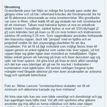
Utrustning
Ovanstående pass har följts av många fler lyckade pass under den
gångna vinter och så här i efterhand krävdes det förvånansvärt lite för
att få abborrana intresserade av mina ismetesmörtar. Min grundtanke
var Less is More, vilket ledde till att jag skalade ner mitt ismetetackel
till ett minimum. Tafsen med trekrokar byttes ut mot en enkelkrok
direkt knuten i huvudlinan, sänket byttes ut mot ett SSG-blyhagel (2
g!) som klämdes fast på linan ca 30 cm över kroken och lindimension
sänktes till omkring 0.25 mm. Som nappindikator användes fortfarande
den klassiska vippan, dock lätt ”pimpad” med en bjällra och en
pingisboll istället för den ursprungliga plastbiten för att öka
visualiteten. För att få så lågt motstånd som möjligt fästes linan till
vippan genom en enkel ögleknut som sedan träs över vippan, så fort
vippan böjer sig glider öglan utan motstånd av metallfjädern. Öglan
bildas enkelt genom ett halvslag på linan och löser dessutom upp sig
själv när linan spänns. Att göra knut på linan är dock alltid vanskligt
och det kan vara ödestiget att gå ner för mycket i lindiameter i
kombination med ögleknuten. Att tacklet verkligen fungerar tyder
mängder med fångade abborrar på men även avsaknaden av avbrutna
hugg och spottade betesfiskar.
Foto av: Niklas Larsson "Ismetestacklena skalades ner till ett
minimum och abborrana kastade sig över mörtarna"
Att köra utan tafs kan ses som både vanskligt och dumdristigt och jag
kan egentligen bara hålla med. Vid allt mitt spinfiske efter abborre
använder jag mig alltid av tunna ståltafsar och detta utan någon