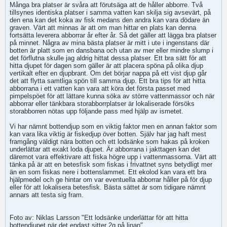
Många bra platser är svåra att förutsäga att de håller abborre. Två
tillsynes identiska platser i samma vatten kan skilja sig avsevärt, på
den ena kan det koka av fisk medans den andra kan vara dödare än
graven. Värt att minnas är att om man hittar en plats kan denna
fortsätta leverera abborrar år efter år. Så det gäller att lägga bra platser
på minnet. Några av mina bästa platser är mitt i ute i ingenstans där
botten är platt som en dansbana och utan av mer eller mindre slump i
det förflutna skulle jag aldrig hittat dessa platser. Ett bra sätt för att
hitta djupet för dagen som gäller är att placera spöna på olika djup
vertikalt efter en djupbrant. Om det börjar nappa på ett vist djup går
det att flytta samtliga spön till samma djup. Ett bra tips för att hitta
abborrana i ett vatten kan vara att köra det första passet med
pimpelspöet för att lättare kunna söka av större vattenmassor och när
abborrar eller tänkbara storabborrplatser är lokaliserade försöks
storabborren nötas upp följande pass med hjälp av ismetet.
Vi har nämnt bottendjup som en viktig faktor men en annan faktor som
kan vara lika viktig är fiskedjup över botten. Själv har jag haft mest
framgång väldigt nära botten och ett lodsänke som hakas på kroken
underlättar att exakt loda djupet. Är abborrana i jakttagen kan det
däremot vara effektivare att fiska högre upp i vattenmassorna. Värt att
tänka på är att en betesfisk som fiskas i frivattnet syns betydligt mer
än en som fiskas nere i bottenslammet. Ett ekolod kan vara ett bra
hjälpmedel och ge hintar om var eventuella abborrar håller på för djup
eller för att lokalisera betesfisk. Bästa sättet är som tidigare nämnt
annars att testa sig fram.
Foto av: Niklas Larsson "Ett lodsänke underlättar för att hitta
bottendjupet när det endast sitter 2g på linan"