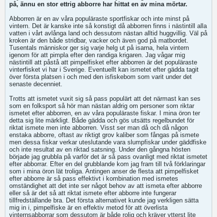
på, ännu en stor ettrig abborre har hittat en av mina mörtar.
Abborren är en av våra populäraste sportfiskar och inte minst på
vintern. Det är kanske inte så konstigt då abborren finns i nästintill alla
vatten i vårt avlånga land och dessutom nästan alltid huggvillig. Väl på
kroken är den både stridbar, vacker och även god på matbordet.
Tusentals människor ger sig varje helg ut på isarna, hela vintern
igenom för att pimpla efter den randiga krigaren. Jag vågar mig
nästintill att påstå att pimpelfisket efter abborren är det populäraste
vinterfisket vi har i Sverige. Eventuellt kan ismetet efter gädda tagit
över första platsen i och med den isfiskebom som varit under det
senaste decenniet.
Trotts att ismetet vuxit sig så pass populärt att det närmast kan ses
som en folksport så hör man nästan aldrig om personer som riktar
ismetet efter abborren, en av våra populäraste fiskar. I mina öron ter
detta sig lite märkligt. Både gädda och gös utsätts regelbundet för
riktat ismete men inte abborren. Visst ser man då och då någon
enstaka abborre, oftast av riktigt grov kaliber som fångas på ismete
men dessa fiskar verkar uteslutande vara slumpfiskar under gäddfiske
och inte resultat av en riktad satsning. Under den gångna hösten
började jag grubbla på varför det är så pass ovanligt med riktat ismetet
efter abborrar. Efter en del grubblande kom jag fram till två förklaringar
som i mina öron lät troliga. Antingen anser de flesta att pimpelfisket
efter abborre är så pass effektivt i kombination med ismetes
omständighet att det inte ser något behov av att ismeta efter abborre
eller så är det så att riktat ismete efter abborre inte fungerar
tillfredställande bra. Det första alternativet kunde jag verkligen sätta
mig in i, pimpelfiske är en effektiv metod för att överlista
vinternsabborrar som dessutom är både rolig och kräver ytterst lite