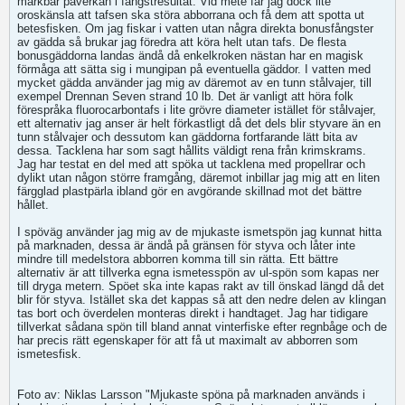
märkbar påverkan i fångstresultat. Vid mete får jag dock lite
oroskänsla att tafsen ska störa abborrana och få dem att spotta ut
betesfisken. Om jag fiskar i vatten utan några direkta bonusfångster
av gädda så brukar jag föredra att köra helt utan tafs. De flesta
bonusgäddorna landas ändå då enkelkroken nästan har en magisk
förmåga att sätta sig i mungipan på eventuella gäddor. I vatten med
mycket gädda använder jag mig av däremot av en tunn stålvajer, till
exempel Drennan Seven strand 10 lb. Det är vanligt att höra folk
förespråka fluorocarbontafs i lite grövre diameter istället för stålvajer,
ett alternativ jag anser är helt förkastligt då det dels blir styvare än en
tunn stålvajer och dessutom kan gäddorna fortfarande lätt bita av
dessa. Tacklena har som sagt hållits väldigt rena från krimskrams.
Jag har testat en del med att spöka ut tacklena med propellrar och
dylikt utan någon större framgång, däremot inbillar jag mig att en liten
färgglad plastpärla ibland gör en avgörande skillnad mot det bättre
hållet.
I spöväg använder jag mig av de mjukaste ismetspön jag kunnat hitta
på marknaden, dessa är ändå på gränsen för styva och låter inte
mindre till medelstora abborren komma till sin rätta. Ett bättre
alternativ är att tillverka egna ismetesspön av ul-spön som kapas ner
till dryga metern. Spöet ska inte kapas rakt av till önskad längd då det
blir för styva. Istället ska det kappas så att den nedre delen av klingan
tas bort och överdelen monteras direkt i handtaget. Jag har tidigare
tillverkat sådana spön till bland annat vinterfiske efter regnbåge och de
har precis rätt egenskaper för att få ut maximalt av abborren som
ismetesfisk.
Foto av: Niklas Larsson "Mjukaste spöna på marknaden används i