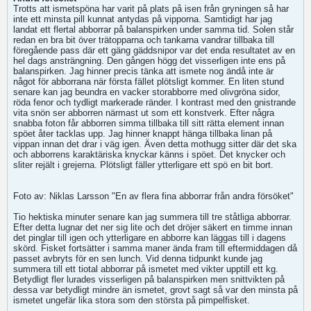
Trotts att ismetspöna har varit på plats på isen från gryningen så har
inte ett minsta pill kunnat antydas på vipporna. Samtidigt har jag
landat ett flertal abborrar på balanspirken under samma tid. Solen står
redan en bra bit över trätopparna och tankarna vandrar tillbaka till
föregående pass där ett gäng gäddsnipor var det enda resultatet av en
hel dags ansträngning. Den gången högg det visserligen inte ens på
balanspirken. Jag hinner precis tänka att ismete nog ändå inte är
något för abborrana när första fället plötsligt kommer. En liten stund
senare kan jag beundra en vacker storabborre med olivgröna sidor,
röda fenor och tydligt markerade ränder. I kontrast med den gnistrande
vita snön ser abborren närmast ut som ett konstverk. Efter några
snabba foton får abborren simma tillbaka till sitt rätta element innan
spöet åter tacklas upp. Jag hinner knappt hänga tillbaka linan på
vippan innan det drar i väg igen. Även detta mothugg sitter där det ska
och abborrens karaktäriska knyckar känns i spöet. Det knycker och
sliter rejält i grejerna. Plötsligt fäller ytterligare ett spö en bit bort.
Foto av: Niklas Larsson "En av flera fina abborrar från andra försöket"
Tio hektiska minuter senare kan jag summera till tre ståtliga abborrar.
Efter detta lugnar det ner sig lite och det dröjer säkert en timme innan
det pinglar till igen och ytterligare en abborre kan läggas till i dagens
skörd. Fisket fortsätter i samma maner ända fram till eftermiddagen då
passet avbryts för en sen lunch. Vid denna tidpunkt kunde jag
summera till ett tiotal abborrar på ismetet med vikter upptill ett kg.
Betydligt fler lurades visserligen på balanspirken men snittvikten på
dessa var betydligt mindre än ismetet, grovt sagt så var den minsta på
ismetet ungefär lika stora som den största på pimpelfisket.