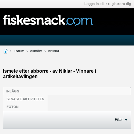
Logga in eller registrera dig
Forum
Allmänt
Artiklar
Ismete efter abborre - av Niklar - Vinnare i
artikeltävlingen
INLÄGG
SENASTE AKTIVITETEN
FOTON
Filter