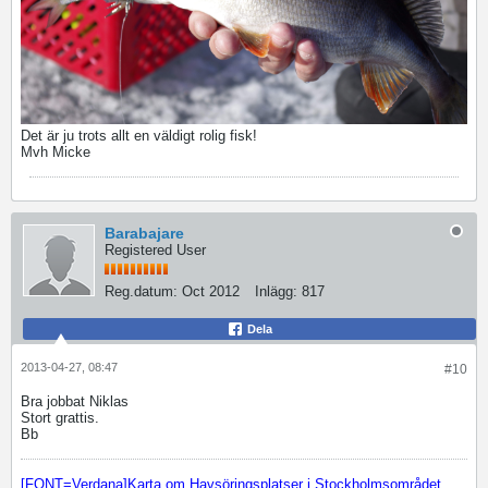
Det är ju trots allt en väldigt rolig fisk!
Mvh Micke
Barabajare
Registered User
Reg.datum:
Oct 2012
Inlägg:
817
Dela
2013-04-27, 08:47
#10
Bra jobbat Niklas
Stort grattis.
Bb
[FONT=Verdana]Karta om Havsöringsplatser i Stockholmsområdet