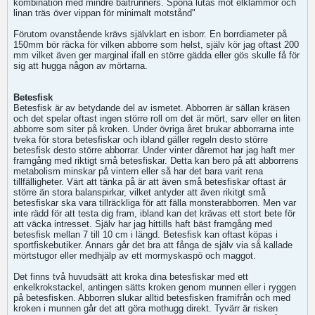
kombination med mindre baitrunners. Spöna lutas mot elklämmor och
linan träs över vippan för minimalt motstånd"
Förutom ovanstående krävs självklart en isborr. En borrdiameter på
150mm bör räcka för vilken abborre som helst, själv kör jag oftast 200
mm vilket även ger marginal ifall en större gädda eller gös skulle få för
sig att hugga någon av mörtarna.
Betesfisk
Betesfisk är av betydande del av ismetet. Abborren är sällan kräsen
och det spelar oftast ingen större roll om det är mört, sarv eller en liten
abborre som siter på kroken. Under övriga året brukar abborrarna inte
tveka för stora betesfiskar och ibland gäller regeln desto större
betesfisk desto större abborrar. Under vinter däremot har jag haft mer
framgång med riktigt små betesfiskar. Detta kan bero på att abborrens
metabolism minskar på vintern eller så har det bara varit rena
tillfälligheter. Värt att tänka på är att även små betesfiskar oftast är
större än stora balanspirkar, vilket antyder att även rikitgt små
betesfiskar ska vara tillräckliga för att fälla monsterabborren. Men var
inte rädd för att testa dig fram, ibland kan det krävas ett stort bete för
att väcka intresset. Själv har jag hittills haft bäst framgång med
betesfisk mellan 7 till 10 cm i längd. Betesfisk kan oftast köpas i
sportfiskebutiker. Annars går det bra att fånga de själv via så kallade
mörtstugor eller medhjälp av ett mormyskaspö och maggot.
Det finns två huvudsätt att kroka dina betesfiskar med ett
enkelkrokstackel, antingen sätts kroken genom munnen eller i ryggen
på betesfisken. Abborren slukar alltid betesfisken framifrån och med
kroken i munnen går det att göra mothugg direkt. Tyvärr är risken