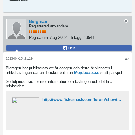
Bergman
Registrerad användare
Reg.datum:
Aug 2002
Inlägg:
13544
Dela
2013-04-25, 21:29
#2
Bidragen har publiserats ett åt gången och detta är vinnaren i
artikeltävlingen där en Tracker-båt från
Mojoboats.se
stått på spel.
Se följande tråd för mer information om tävlingen och det fina
prisbordet:
http://www.fiskesnack.com/forum/showthread.php/126083-Artikeltävling-med-chans-att-vinna-en-båt-från-Mojoboats-se