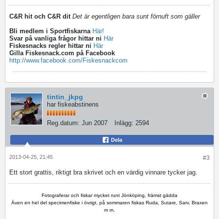
C&R hit och C&R dit
Det är egentligen bara sunt förnuft som gäller
Bli medlem i Sportfiskarna
Här!
Svar på vanliga frågor hittar ni
Här
Fiskesnacks regler hittar ni
Här
Gilla Fiskesnack.com på Facebook
http://www.facebook.com/Fiskesnackcom
tintin_jkpg
har fiskeabstinens
Reg.datum:
Jun 2007
Inlägg:
2594
Dela
2013-04-25, 21:45
#3
Ett stort grattis, riktigt bra skrivet och en värdig vinnare tycker jag.
Fotograferar och fiskar mycket runt Jönköping, främst gädda
Även en hel del specimenfiske i övrigt, på sommaren fiskas Ruda, Sutare, Sarv, Braxen
m m.