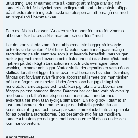
utrustning. Det är därmed inte så konstigt att många drar sig från
ismetet då det är betydligt omständligare att skaffa betesfisk, släppa
på all extra utrustning och tackla ismetespön än att bara gå ner med
ett pimpelspö i hemmaviken.
Foto av: Niklas Larsson "Är även små mörtar för stora för vinterns
abborrar? Näst största Nils mastern och en ”liten” mört"
För det kan väl inte vara så att abborrana inte hugger på levande
betesfik under vintern? Det finns få beten som har så pass många
storabborrar på sitt samvete som just levande betesfisk, personligen
rankar jag mete med levande betesfisk som det i särklass bästa betet
i jakten på det riktigt stora abborrarna och vida överlägset både
wobbler, spinnare och jiggar. Varför skulle det egentliggen vara någon
skillnad för att det ligger lite is ovanför abborranas huvuden. Samtidigt
fångas det förvånansvärt få stora abborrar på ismete om man tänker
på hur många som ismetar. Under årens lopp har jag deltagit på
hundratalet ismetespass och ändå kan jag räkna alla abborrar som
fångats på ena handens fingrar. Däremot har det inte varit så ovanligt
med konstiga fäll på ismetspöna som resulterat i mörtar med
avskrapta fjäll men utan tydliga bitmärken. En trolig bov i dramat är
just storabborren. Hur som helst går det iallafall ganska lätt att
konstatera att gädd- och gösanpassade ismetetackel inte är optimala
för att överlista storabborren. Jag bestämde mig för att modifiera
ismetesutrustningen och ge storabborrana en rejäl chans under den
kommande vintern.
Andra försöket