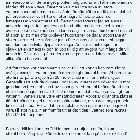
ismetespöna blir detta inget problem pågrund av att hållen automatisk
får den tid som krävs. Däremot kan man inte söka av stora
vattenmassor på samma sätt så det är ofta bättre att lägga en del tid
på förberedelser och hitta en eller några få heta platser som
ismetpasset koncentreras till. Personligen föredrar jag att endast
använda mig av tre ismetespön för att öka mobiliteten och kunna
avsöka flera heta områden under en dag. En annan fördel med relativt
få spön är att man ofta upplever huggrusher de dagar abborrana är i
stöten och med tre spön har jag större chans att hinna med huggen
och därmed undvika djupa krokningar. Antalet ismetesspön är
självklart en smaksak och är upp till dig att avgöra hur många du vill
använda. Tänk dock på att det kan begränsas av lokala regler, vilket
alltid bör ta hänsyns till.
Att förutsäga var storabborren håller till i ett vatten kan vara riktigt
svårt, speciellt i vatten med få men riktigt stora abborrar. Abborren kan
återfinnas på alla djup från 15 meter ända in till en meters djup.
Generellt sätt står de djupare i början av vintern och söker sig in mot
grundare vatten mot slutet av säsongen. Ett bra riktmärke är att leta
efter dem på djup mellan 4 till 8 meter men detta varierar kraftigt från
vatten till vatten samt yttre omständigheter. Abborrar gillar ofta platser
där det händer mycket, stor djupförändringar, risvassar, bryggor och
broar med mera. För att hitta nya platser kan djupkartor och sjökort
vara till stor hjälp, men framförallt är det tiden i vattnet som räknas.
Man får leta sig fram.
Foto av: Niklas Larsson "Udde med stort djup utanför, luktar
storabborre lång väg. Förberdelser i hemmet kan göra stor skillnad"