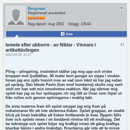
Bergman
Registrerad användare
Reg.datum:
Aug 2002
Inlägg:
13544
Dela
Ismete efter abborre - av Niklar - Vinnare i
#1
artikeltävlingen
2013-04-25, 21:17
Pling – plingeling, instinktivt ställer jag mig upp och vrider
kroppen mot ljudkällan. 40 meter bort gungar en vippa i vinden.
Innan jag ens själv hunnit inse av vad som hänt så har jag redan
på språng. Den kände Pavlo (han med hundarna) skulle nog varit
stolt om han sett min omedvetna reaktion. När jag närmar mig
spöet kan jag se hur spötoppen rör sig lätt av linan som löper ut
från rullen och genom spöringarna i maklig takt.
De sista meterna fram till spöet smyger jag mig fram på
indianmaner för att inte skrämma fisken. Spöet greppas, en snabb
blick på linan bekräftar att fisken fortfarande är kvar. Bygeln fälls
över och spöets reses i en bestämd rörelse till ett mothugg. Det
tar tvärstopp och spöet böjer sig kraftigt innan ett gäng kraftiga
knyckar känns i andra linändan. Knyckarna går inte att ta misse