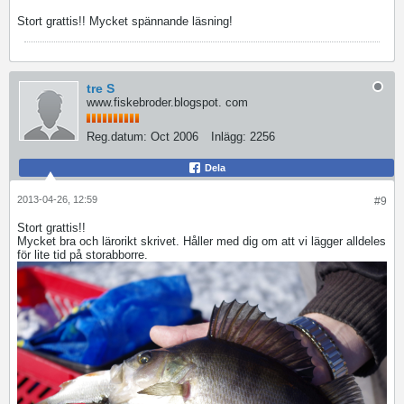
Stort grattis!! Mycket spännande läsning!
tre S
www.fiskebroder.blogspot. com
Reg.datum:
Oct 2006
Inlägg:
2256
Dela
2013-04-26, 12:59
#9
Stort grattis!!
Mycket bra och lärorikt skrivet. Håller med dig om att vi lägger alldeles
för lite tid på storabborre.