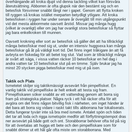
överhängande att kroka djupt vid denna tackling vilket kan försvåra
återutsättning. Abborren är ofta glupsk när den bestämt sig och en
betesfisk försvinner snabbt långt ner i gapet. Genom att flytta kroken
till ryggen så krokas istället merparten betydligt ytligare. Att kroka
betesfisken i ryggen har under senare år övergått till min utgångspunkt
vid det mesta abborrmete oavsett årstid. Missar jag många hugg
(vilket är ovanligt) eller om jag har ovanligt stora betesfiskar så flyttar
jag bara enkelkroken till munnen.
Oavsett krokning eller sort av betesfisk så gäller det att ha tillräckligt
många betesfiskar med sig ut, under en intensiv huggsexa kan många
betesfiskar gå åt på väldigt kort tid. Det finns inget tråkigare än att få
avbryta en fiskedag för att betet tog slut. Vad som är tillräckligt många
är svårt att säga, i vissa vatten räcker 10 betesfiskar en hel dag i
andra vatten tar 10 betesfiskar slut på en timme. Själv brukar jag ha
minst 20 stycken pigga betesfiskar med mig ut på isen.
Taktik och Plats
Ismetetet skiljer sig taktikmässigt avsevärt från pimpelfisket. En
vanlig taktik vid pimpelfiske är helt enkelt att testa sig fram.
Pimeplfiskaren söker snabbt av ett vattendrag genom att borra sig
fram på strategiska platser. Några ryck i ett hål räcker ofta för att
avgöra om det finns någon bitvillig fisk i närheten, om inget händer är
det bara att borra sig vidare i raskt takt tills abborrana har lokaliserats.
Detta fungerar tyvärr inte så bra med ismete. Antalet spön och tiden
det tar att loda och rigga ismetspön medför att förflyttningstempot dras
ner avsevärt på både gott och ont. Storabborrar behöver ofta tid på sig
för att övertalas att hugga ett bete och den pimpelfiskare som för
snabbt dömer ut ett hål går ofta miste om storabborrana. Med