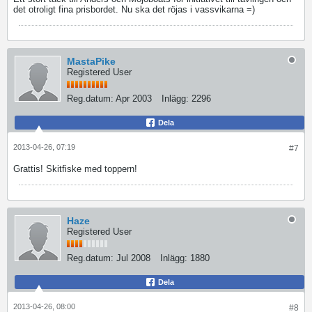
det otroligt fina prisbordet. Nu ska det röjas i vassvikarna =)
MastaPike
Registered User
Reg.datum:
Apr 2003
Inlägg:
2296
Dela
2013-04-26, 07:19
#7
Grattis! Skitfiske med toppern!
Haze
Registered User
Reg.datum:
Jul 2008
Inlägg:
1880
Dela
2013-04-26, 08:00
#8