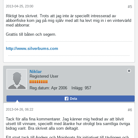
2013-04-25, 23:00
#5
Riktigt bra skrivet. Trots att jag inte är speciellt intresserad av
abborrfiske kom jag på mig själv med att ha levt mig in i en vintervärld
med abborrar.
Grattis till båten och segern.
http://www.silverbums.com
Niklar
Registered User
Reg.datum:
Apr 2006
Inlägg:
957
Dela
2013-04-26, 06:22
#6
Tack för alla fina kommentarer. Jag känner mig hedrad av att blivit
utsett till vinnare, speciellt med åtanke hur otroligt bra samtliga övriga
bidrag varit. Bra skrivet alla som deltagit.
Ett stort tack till Anders och Mojoboats för initiativet till tävlingen och