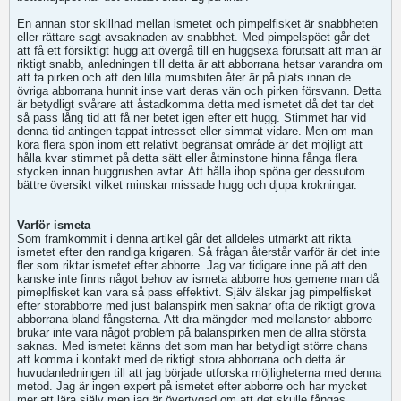
En annan stor skillnad mellan ismetet och pimpelfisket är snabbheten
eller rättare sagt avsaknaden av snabbhet. Med pimpelspöet går det
att få ett försiktigt hugg att övergå till en huggsexa förutsatt att man är
riktigt snabb, anledningen till detta är att abborrana hetsar varandra om
att ta pirken och att den lilla mumsbiten åter är på plats innan de
övriga abborrana hunnit inse vart deras vän och pirken försvann. Detta
är betydligt svårare att åstadkomma detta med ismetet då det tar det
så pass lång tid att få ner betet igen efter ett hugg. Stimmet har vid
denna tid antingen tappat intresset eller simmat vidare. Men om man
köra flera spön inom ett relativt begränsat område är det möjligt att
hålla kvar stimmet på detta sätt eller åtminstone hinna fånga flera
stycken innan huggrushen avtar. Att hålla ihop spöna ger dessutom
bättre översikt vilket minskar missade hugg och djupa krokningar.
Varför ismeta
Som framkommit i denna artikel går det alldeles utmärkt att rikta
ismetet efter den randiga krigaren. Så frågan återstår varför är det inte
fler som riktar ismetet efter abborre. Jag var tidigare inne på att den
kanske inte finns något behov av ismeta abborre hos gemene man då
pimeplfisket kan vara så pass effektivt. Själv älskar jag pimpelfisket
efter storabborre med just balanspirk men saknar ofta de riktigt grova
abborrana bland fångsterna. Att dra mängder med mellanstor abborre
brukar inte vara något problem på balanspirken men de allra största
saknas. Med ismetet känns det som man har betydligt större chans
att komma i kontakt med de riktigt stora abborrana och detta är
huvudanledningen till att jag började utforska möjligheterna med denna
metod. Jag är ingen expert på ismetet efter abborre och har mycket
mer att lära själv men jag är övertygad om att det skulle fångas