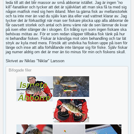
leda till att det blir massor av små abborrar istället. Jag är ingen ”no
kill”-fanatiker och tycker att det är självklart att man ska få ta med sig
någon matfisk med sig hem ibland. Men ta gärna fisk av mellanstorlek
och ta inte mer än vad du själv kan äta eller vad vattnet klarar av. Jag
tycker det är förkastligt när man ser fiskare plocka upp alla abborrar de
får oavsett storlek och antal och ännu värre när de sen lämnar de kvar
på isen eller slänger de i skogen. En tråkig syn som ingen fiskare ska
behövas mötas av. För er som redan släpper tillbaka fisk tänk på hur
ni behandlar fisken. Fiskar är känsliga mot oöm behandling och tar lät
stryk av kyla med mera. Försök att undvika ha fisken uppe på isen för
länge och inse att alla förhållande inte lämpar sig för fiske. Själv fiskar
jag numer aldrig om det är mer än tio minus för min och fiskens skull.
Skrivet av Niklas "Niklar" Larsson
Bifogade filer