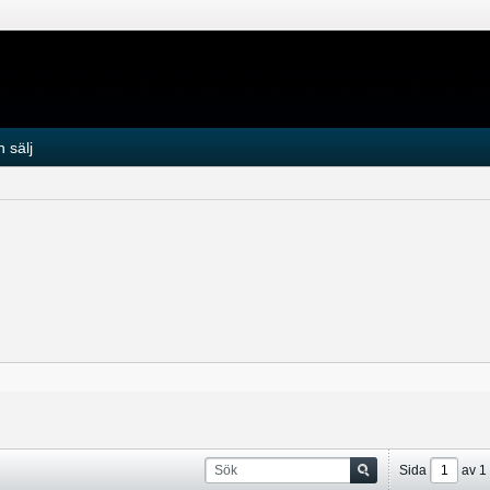
 sälj
Sida
av
1