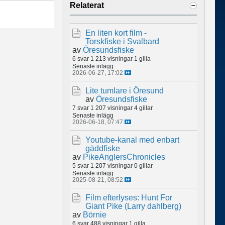
Relaterat
En liten kort film -
Torskfiske i Svalbard
av
Öresundsfiske
6 svar
1 213 visningar
1 gilla
Senaste inlägg
2026-06-27, 17:02
Lite tumlare i Öresund
av
Öresundsfiske
7 svar
1 207 visningar
4 gillar
Senaste inlägg
2026-06-18, 07:47
Youtube-kanal med enbart
gäddfiske
av
PikeAnglersChronicles
5 svar
1 207 visningar
0 gillar
Senaste inlägg
2025-08-21, 08:52
Film efterlyses: Hunt For
Giant Pike (Larry dahlberg)
av
Börnie
6 svar
488 visningar
1 gilla