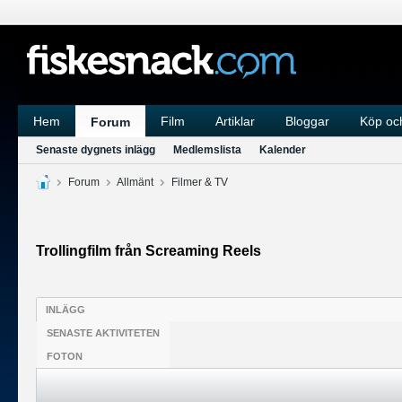
Hem
Film
Artiklar
Bloggar
Köp och
Forum
Senaste dygnets inlägg
Medlemslista
Kalender
Forum
Allmänt
Filmer & TV
Trollingfilm från Screaming Reels
INLÄGG
SENASTE AKTIVITETEN
FOTON