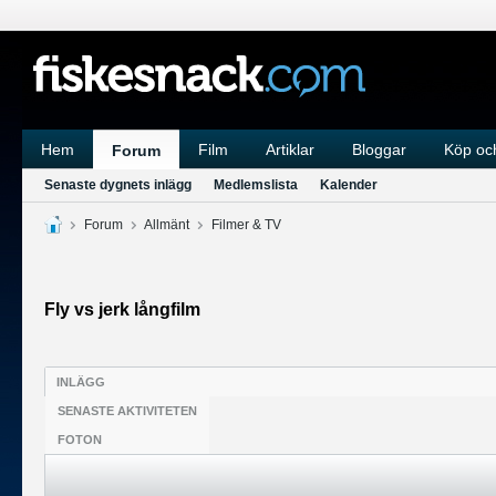
Hem
Film
Artiklar
Bloggar
Köp och
Forum
Senaste dygnets inlägg
Medlemslista
Kalender
Forum
Allmänt
Filmer & TV
Fly vs jerk långfilm
INLÄGG
SENASTE AKTIVITETEN
FOTON