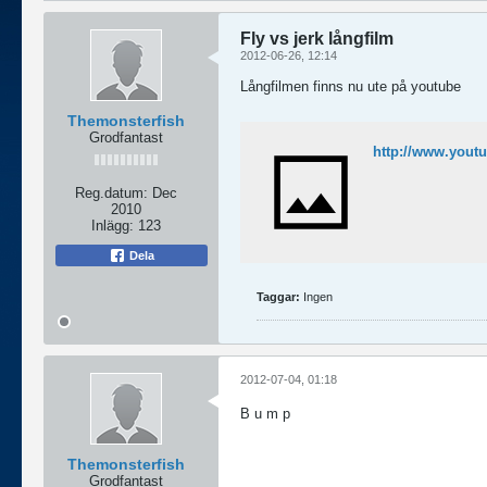
Fly vs jerk långfilm
2012-06-26, 12:14
Långfilmen finns nu ute på youtube
Themonsterfish
Grodfantast
http://www.yout
Reg.datum:
Dec
2010
Inlägg:
123
Dela
Taggar:
Ingen
2012-07-04, 01:18
B u m p
Themonsterfish
Grodfantast