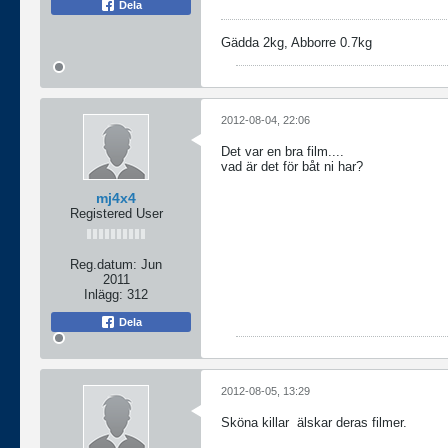
Dela
Gädda 2kg, Abborre 0.7kg
2012-08-04, 22:06
Det var en bra film....
vad är det för båt ni har?
mj4x4
Registered User
Reg.datum:
Jun
2011
Inlägg:
312
Dela
2012-08-05, 13:29
Sköna killar
älskar deras filmer.