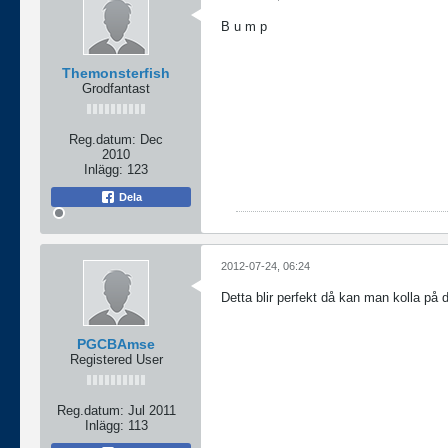
B u m p
Themonsterfish
Grodfantast
Reg.datum:
Dec
2010
Inlägg:
123
Dela
2012-07-24, 06:24
Detta blir perfekt då kan man kolla på de
PGCBAmse
Registered User
Reg.datum:
Jul 2011
Inlägg:
113