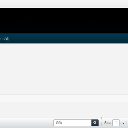
 sälj
Sida
av
1