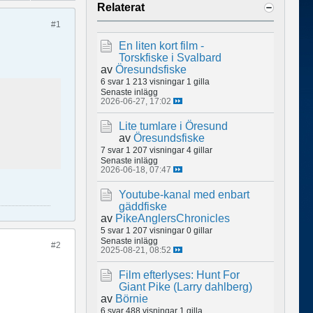
Relaterat
#1
En liten kort film -
Torskfiske i Svalbard
av
Öresundsfiske
6 svar
1 213 visningar
1 gilla
Senaste inlägg
2026-06-27, 17:02
Lite tumlare i Öresund
av
Öresundsfiske
7 svar
1 207 visningar
4 gillar
Senaste inlägg
2026-06-18, 07:47
Youtube-kanal med enbart
gäddfiske
av
PikeAnglersChronicles
5 svar
1 207 visningar
0 gillar
Senaste inlägg
#2
2025-08-21, 08:52
Film efterlyses: Hunt For
Giant Pike (Larry dahlberg)
av
Börnie
6 svar
488 visningar
1 gilla