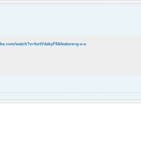
ube.com/watch?v=furtVdakyF8&feature=g-u-u