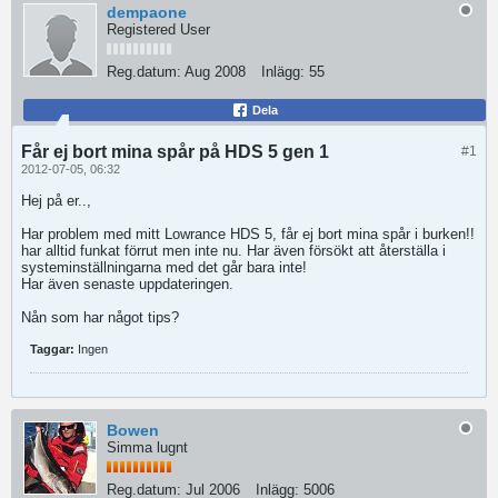
dempaone
Registered User
Reg.datum:
Aug 2008
Inlägg:
55
Dela
Får ej bort mina spår på HDS 5 gen 1
#1
2012-07-05, 06:32
Hej på er..,
Har problem med mitt Lowrance HDS 5, får ej bort mina spår i burken!!
har alltid funkat förrut men inte nu. Har även försökt att återställa i
systeminställningarna med det går bara inte!
Har även senaste uppdateringen.
Nån som har något tips?
Taggar:
Ingen
Bowen
Simma lugnt
Reg.datum:
Jul 2006
Inlägg:
5006