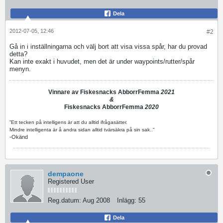
Dela
2012-07-05, 12:46
#2
Gå in i inställningarna och välj bort att visa vissa spår, har du provad
detta?
Kan inte exakt i huvudet, men det är under waypoints/rutter/spår
menyn.
Vinnare av Fiskesnacks AbborrFemma
2021
&
Fiskesnacks AbborrFemma
2020
”Ett tecken på intelligens är att du alltid ifrågasätter.
Mindre intelligenta är å andra sidan alltid tvärsäkra på sin sak.."
-Okänd
dempaone
Registered User
Reg.datum:
Aug 2008
Inlägg:
55
Dela