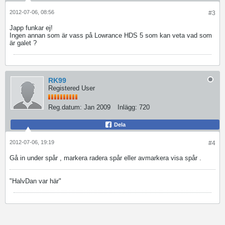
2012-07-06, 08:56
#3
Japp funkar ej!
Ingen annan som är vass på Lowrance HDS 5 som kan veta vad som
är galet ?
RK99
Registered User
Reg.datum:
Jan 2009
Inlägg:
720
Dela
2012-07-06, 19:19
#4
Gå in under spår , markera radera spår eller avmarkera visa spår .
"HalvDan var här"