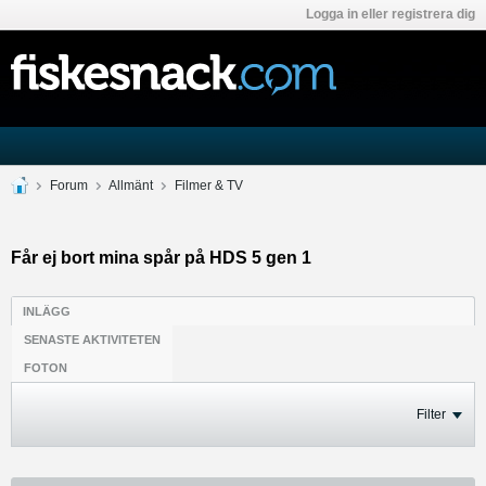
Logga in eller registrera dig
Forum
Allmänt
Filmer & TV
Får ej bort mina spår på HDS 5 gen 1
INLÄGG
SENASTE AKTIVITETEN
FOTON
Filter