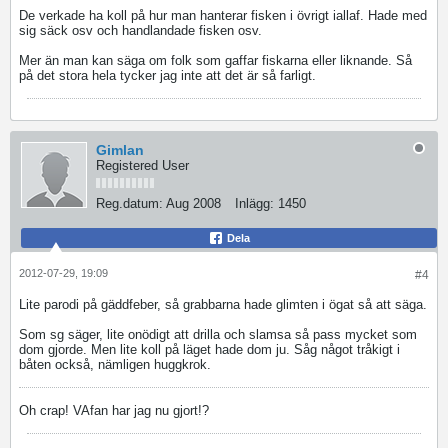
De verkade ha koll på hur man hanterar fisken i övrigt iallaf. Hade med
sig säck osv och handlandade fisken osv.
Mer än man kan säga om folk som gaffar fiskarna eller liknande. Så
på det stora hela tycker jag inte att det är så farligt.
Gimlan
Registered User
Reg.datum:
Aug 2008
Inlägg:
1450
Dela
2012-07-29, 19:09
#4
Lite parodi på gäddfeber, så grabbarna hade glimten i ögat så att säga.
Som sg säger, lite onödigt att drilla och slamsa så pass mycket som
dom gjorde. Men lite koll på läget hade dom ju. Såg något tråkigt i
båten också, nämligen huggkrok.
Oh crap! VAfan har jag nu gjort!?