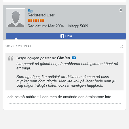
Sg
Registered User
Reg.datum:
Mar 2004
Inlägg:
5609
Dela
2012-07-29, 19:41
#5
Ursprungligen postat av
Gimlan
Lite parodi på gäddfeber, så grabbarna hade glimten i ögat så
att säga.
Som sg säger, lite onödigt att drilla och slamsa så pass
mycket som dom gjorde. Men lite koll på läget hade dom ju.
Såg något tråkigt i båten också, nämligen huggkrok.
Lade också märke till den men de använde den åtminstone inte.