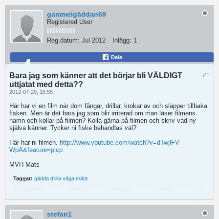
gammelgäddan69
Registered User
Reg.datum:
Jul 2012
Inlägg:
1
Dela
Bara jag som känner att det börjar bli VÄLDIGT
#1
uttjatat med detta??
2012-07-29, 15:55
Här har vi en film när dom fångar, drillar, krokar av och släpper tillbaka
fisken. Men är det bara jag som blir irriterad om man läser filmens
namn och kollar på filmen? Kolla gärna på filmen och skriv vad ny
själva känner. Tycker ni fiske behandlas väl?
Här har ni filmen.
http://www.youtube.com/watch?v=dTwjlFV-
WpA&feature=plcp
MVH Mats
Taggar:
gädda drilla väga mäta
stefan1