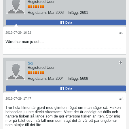
Registered User
Reg.datum:
Mar 2008
Inlägg:
2601
Dela
2012-07-29, 16:22
#2
Värre har man ju sett...
Sg
Registered User
Reg.datum:
Mar 2004
Inlägg:
5609
Dela
2012-07-29, 17:47
#3
Tror hela filmen är gjord med glimten i ögat om man säger så. Fisken
behandlas ju inte direkt skadsamt. Visst det är onödigt att drilla och
hantera fisken så länge som de gör eftersom fisken är liten. Stör mig
mer på talet osv i så fall men som sagt det är väl ett par ungdomar
som skojar till det lite.