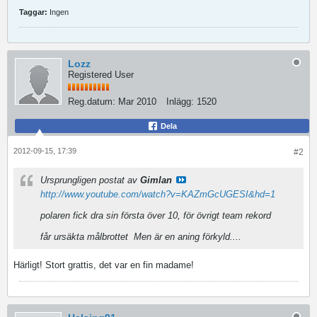
Taggar:
Ingen
Lozz
Registered User
Reg.datum:
Mar 2010
Inlägg:
1520
Dela
2012-09-15, 17:39
#2
Ursprungligen postat av
Gimlan
http://www.youtube.com/watch?v=KAZmGcUGESI&hd=1
polaren fick dra sin första över 10, för övrigt team rekord
får ursäkta målbrottet
Men är en aning förkyld....
Härligt! Stort grattis, det var en fin madame!