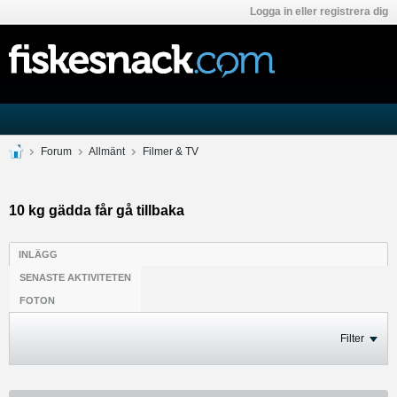
Logga in eller registrera dig
Forum
Allmänt
Filmer & TV
10 kg gädda får gå tillbaka
INLÄGG
SENASTE AKTIVITETEN
FOTON
Filter