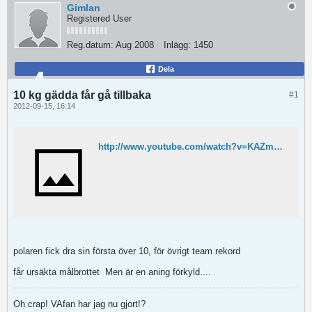
Gimlan
Registered User
Reg.datum:
Aug 2008
Inlägg:
1450
Dela
10 kg gädda får gå tillbaka
#1
2012-09-15, 16:14
http://www.youtube.com/watch?v=KAZmGcUGESI&hd=1
polaren fick dra sin första över 10, för övrigt team rekord
får ursäkta målbrottet
Men är en aning förkyld....
Oh crap! VAfan har jag nu gjort!?