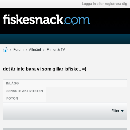
Logga in eller registrera dig
Forum
Allmänt
Filmer & TV
det är inte bara vi som gillar isfiske.. =)
INLÄGG
SENASTE AKTIVITETEN
FOTON
Filter