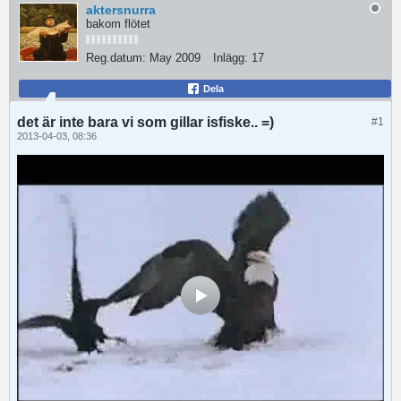
aktersnurra
bakom flötet
Reg.datum:
May 2009
Inlägg:
17
Dela
det är inte bara vi som gillar isfiske.. =)
#1
2013-04-03, 08:36