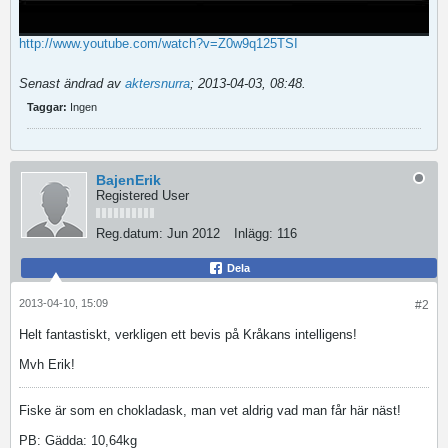
http://www.youtube.com/watch?v=Z0w9q125TSI
Senast ändrad av
aktersnurra
;
2013-04-03, 08:48
.
Taggar:
Ingen
BajenErik
Registered User
Reg.datum:
Jun 2012
Inlägg:
116
Dela
2013-04-10, 15:09
#2
Helt fantastiskt, verkligen ett bevis på Kråkans intelligens!
Mvh Erik!
Fiske är som en chokladask, man vet aldrig vad man får här näst!
PB: Gädda: 10,64kg