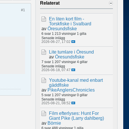
Relaterat
#1
En liten kort film -
Torskfiske i Svalbard
av
Öresundsfiske
6 svar
1 213 visningar
1 gilla
Senaste inlägg
2026-06-27, 17:02
Lite tumlare i Öresund
av
Öresundsfiske
7 svar
1 207 visningar
4 gillar
Senaste inlägg
2026-06-18, 07:47
Youtube-kanal med enbart
gäddfiske
av
PikeAnglersChronicles
5 svar
1 207 visningar
0 gillar
Senaste inlägg
2025-08-21, 08:52
Film efterlyses: Hunt For
Giant Pike (Larry dahlberg)
av
Börnie
6 svar
488 visningar
1 gilla