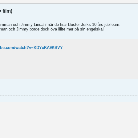
 film)
rumman och Jimmy Lindahl när de firar Buster Jerks 10 års jubileum.
umman och Jimmy borde dock öva liiite mer på sin engelska!
tube.com/watch?v=KDYxKA9KBVY