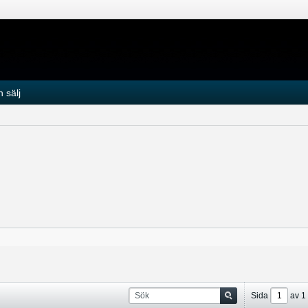
 sälj
Sida
av
1