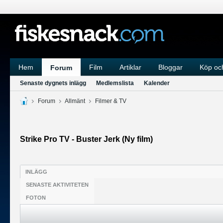
Hem
Film
Artiklar
Bloggar
Köp och
Forum
Senaste dygnets inlägg
Medlemslista
Kalender
Forum
Allmänt
Filmer & TV
Strike Pro TV - Buster Jerk (Ny film)
INLÄGG
SENASTE AKTIVITETEN
FOTON