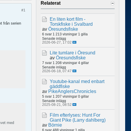
Relaterat
#1
En liten kort film -
et från serien
Torskfiske i Svalbard
av
Öresundsfiske
6 svar
1 213 visningar
1 gilla
Senaste inlägg
2026-06-27, 17:02
Lite tumlare i Öresund
av
Öresundsfiske
7 svar
1 208 visningar
4 gillar
Senaste inlägg
2026-06-18, 07:47
Youtube-kanal med enbart
gäddfiske
av
PikeAnglersChronicles
5 svar
1 207 visningar
0 gillar
Senaste inlägg
2025-08-21, 08:52
Film efterlyses: Hunt For
Giant Pike (Larry dahlberg)
ivet med
av
Börnie
6 svar
488 visningar
1 gilla