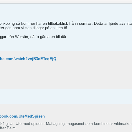
 Jönköping så kommer här en tillbakablick från i somras. Detta är fjärde avsnitt
ter gös som vi sen tillagar på en liten ö!
ggar från Werstin, så ta gärna en till där
tube.com/watch?v=jB3oETcqEjQ
ebook.com/UteMedSpisen
84 gillar. Ute med spisen - Matlagningsmagasinet som kombinerar vildmarksl
. Kristoffer Palm