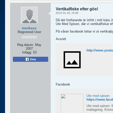
Vertikalfiske efter gös!
2014-01-18, 15:08
Då det fortfarande är isfritt i mitt kära
Ute Med Spisen, där vi vertikalfiskar ef
morkass
På våran facebook lottar vi ut vertikalji
Registered User
Avsnitt
Reg.datum:
May
2007
http://www.you
Inlägg:
53
Dela
Facebook
Ute med spisen
https://www.fac
Ute med spisen. 6
matlagning