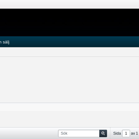
 sälj
Sida
av
1