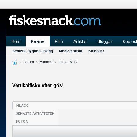
Hem
Film
Artiklar
Bloggar
Köp och
Forum
Senaste dygnets inlägg
Medlemslista
Kalender
Forum
Allmänt
Filmer & TV
Vertikalfiske efter gös!
INLÄGG
SENASTE AKTIVITETEN
FOTON