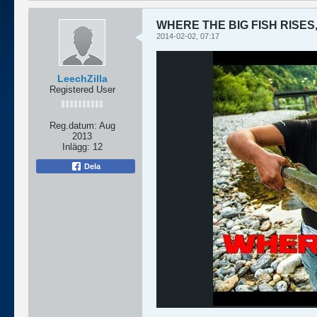
WHERE THE BIG FISH RISES, 
2014-02-02, 07:17
LeechZilla
Registered User
Reg.datum:
Aug
2013
Inlägg:
12
Dela