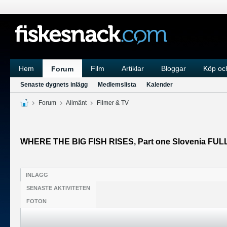
Hem
Film
Artiklar
Bloggar
Köp och
Forum
Senaste dygnets inlägg
Medlemslista
Kalender
Forum
Allmänt
Filmer & TV
WHERE THE BIG FISH RISES, Part one Slovenia FUL
INLÄGG
SENASTE AKTIVITETEN
FOTON