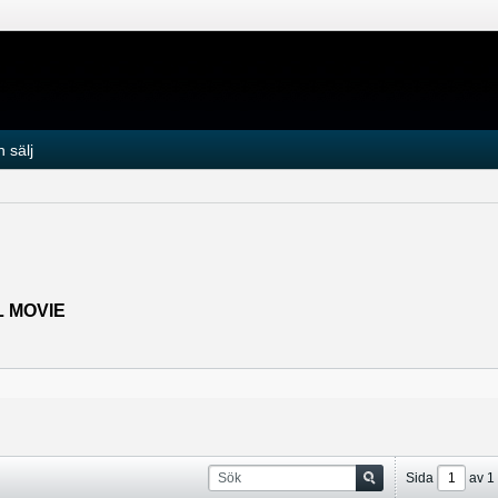
 sälj
L MOVIE
Sida
av
1