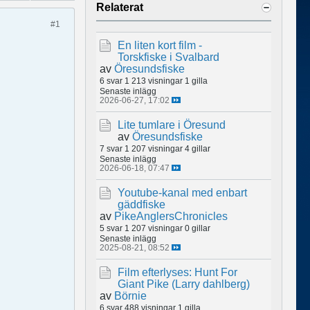
Relaterat
#1
En liten kort film -
Torskfiske i Svalbard
av
Öresundsfiske
6 svar
1 213 visningar
1 gilla
Senaste inlägg
2026-06-27, 17:02
Lite tumlare i Öresund
av
Öresundsfiske
7 svar
1 207 visningar
4 gillar
Senaste inlägg
2026-06-18, 07:47
Youtube-kanal med enbart
gäddfiske
av
PikeAnglersChronicles
5 svar
1 207 visningar
0 gillar
Senaste inlägg
2025-08-21, 08:52
Film efterlyses: Hunt For
Giant Pike (Larry dahlberg)
av
Börnie
6 svar
488 visningar
1 gilla