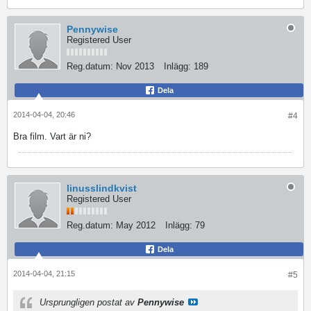
Pennywise
Registered User
Reg.datum:
Nov 2013
Inlägg:
189
Dela
2014-04-04, 20:46
#4
Bra film. Vart är ni?
linusslindkvist
Registered User
Reg.datum:
May 2012
Inlägg:
79
Dela
2014-04-04, 21:15
#5
Ursprungligen postat av
Pennywise