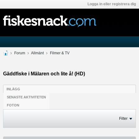
Logga in eller registrera dig
Forum
Allmänt
Filmer & TV
Gäddfiske i Mälaren och lite å! (HD)
INLÄGG
SENASTE AKTIVITETEN
FOTON
Filter