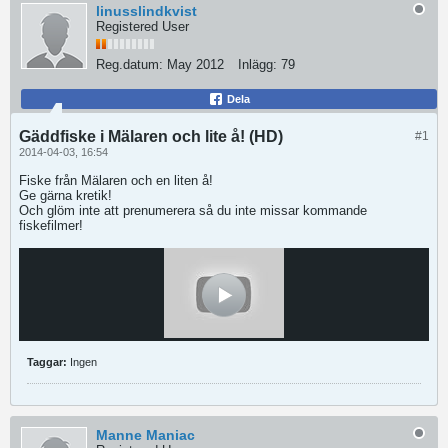
linusslindkvist
Registered User
Reg.datum:
May 2012
Inlägg:
79
Dela
Gäddfiske i Mälaren och lite å! (HD)
#1
2014-04-03, 16:54
Fiske från Mälaren och en liten å!
Ge gärna kretik!
Och glöm inte att prenumerera så du inte missar kommande
fiskefilmer!
Taggar:
Ingen
Manne Maniac