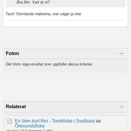
Bra film. Vart är ni?
Tack! Sörmlands trakterna, mer säger ja inte
Foton
Det finns inga resultat som uppfyller dessa kriterier.
Relaterat
En liten kort film - Torskfiske i Svalbard
av
Öresundsfiske
6 svar
1 212 visningar
1 gilla