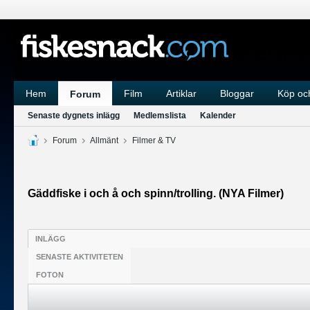
Hem
Film
Artiklar
Bloggar
Köp och
Forum
Senaste dygnets inlägg
Medlemslista
Kalender
Forum
Allmänt
Filmer & TV
Gäddfiske i och å och spinn/trolling. (NYA Filmer)
INLÄGG
SENASTE AKTIVITETEN
FOTON