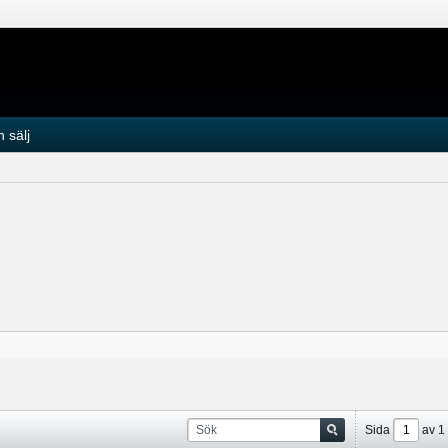
 sälj
Sida
av
1