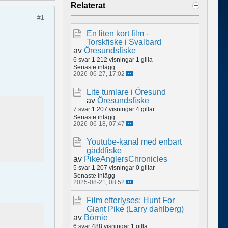
Relaterat
#1
En liten kort film -
Torskfiske i Svalbard
av
Öresundsfiske
6 svar
1 212 visningar
1 gilla
Senaste inlägg
2026-06-27, 17:02
Lite tumlare i Öresund
av
Öresundsfiske
7 svar
1 207 visningar
4 gillar
Senaste inlägg
2026-06-18, 07:47
Youtube-kanal med enbart
gäddfiske
av
PikeAnglersChronicles
5 svar
1 207 visningar
0 gillar
Senaste inlägg
2025-08-21, 08:52
Film efterlyses: Hunt For
Giant Pike (Larry dahlberg)
av
Börnie
6 svar
488 visningar
1 gilla