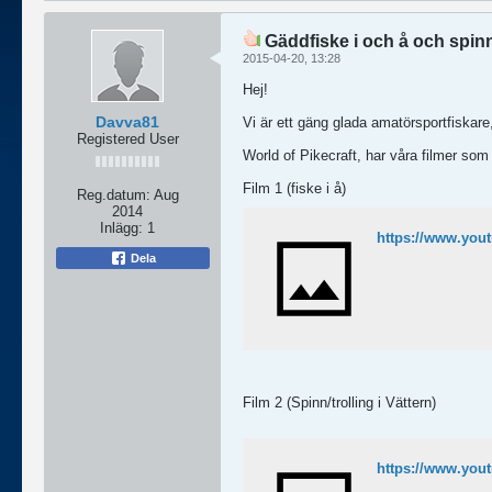
Gäddfiske i och å och spinn/
2015-04-20, 13:28
Hej!
Davva81
Vi är ett gäng glada amatörsportfiskare,
Registered User
World of Pikecraft, har våra filmer so
Film 1 (fiske i å)
Reg.datum:
Aug
2014
Inlägg:
1
https://www.you
Dela
Film 2 (Spinn/trolling i Vättern)
https://www.yo