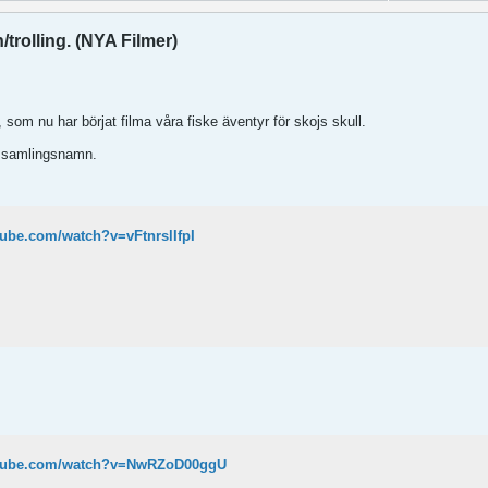
trolling. (NYA Filmer)
 som nu har börjat filma våra fiske äventyr för skojs skull.
m samlingsnamn.
tube.com/watch?v=vFtnrslIfpI
utube.com/watch?v=NwRZoD00ggU