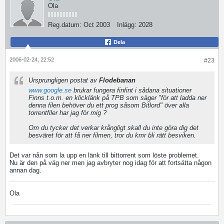
Ola
Reg.datum:
Oct 2003
Inlägg:
2028
Dela
2006-02-24, 22:52
#23
Ursprungligen postat av
Flodebanan
www.google.se
brukar fungera finfint i sådana situationer
Finns t.o.m. en klicklänk på TPB som säger "för att ladda ner
denna filen behöver du ett prog såsom Bitlord" över alla
torrentfiler har jag för mig ?
Om du tycker det verkar krångligt skall du inte göra dig det
besväret för att få ner filmen, tror du kmr bli rätt besviken.
Det var nån som la upp en länk till bittorrent som löste problemet.
Nu är den på väg ner men jag avbryter nog idag för att fortsätta någon
annan dag.
Ola