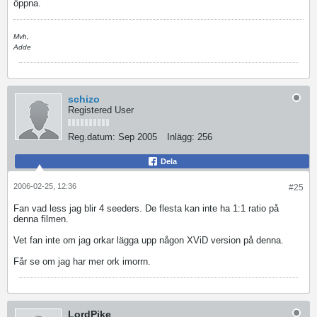
öppna.
Mvh,
Adde
schizo
Registered User
Reg.datum:
Sep 2005
Inlägg:
256
Dela
2006-02-25, 12:36
#25
Fan vad less jag blir 4 seeders. De flesta kan inte ha 1:1 ratio på
denna filmen.
Vet fan inte om jag orkar lägga upp någon XViD version på denna.
Får se om jag har mer ork imorrn.
LordPike