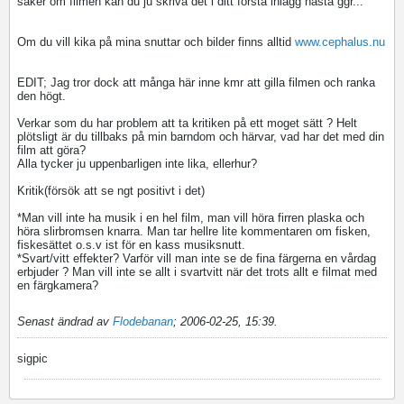
saker om filmen kan du ju skriva det i ditt första inlägg nästa ggr...
Om du vill kika på mina snuttar och bilder finns alltid
www.cephalus.nu
EDIT; Jag tror dock att många här inne kmr att gilla filmen och ranka
den högt.
Verkar som du har problem att ta kritiken på ett moget sätt ? Helt
plötsligt är du tillbaks på min barndom och härvar, vad har det med din
film att göra?
Alla tycker ju uppenbarligen inte lika, ellerhur?
Kritik(försök att se ngt positivt i det)
*Man vill inte ha musik i en hel film, man vill höra firren plaska och
höra slirbromsen knarra. Man tar hellre lite kommentaren om fisken,
fiskesättet o.s.v ist för en kass musiksnutt.
*Svart/vitt effekter? Varför vill man inte se de fina färgerna en vårdag
erbjuder ? Man vill inte se allt i svartvitt när det trots allt e filmat med
en färgkamera?
Senast ändrad av
Flodebanan
;
2006-02-25, 15:39
.
sigpic