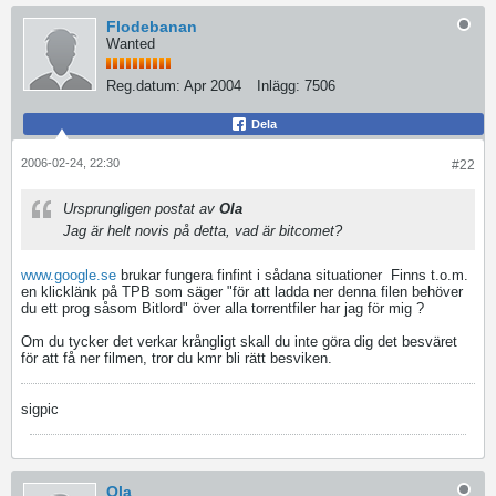
Flodebanan
Wanted
Reg.datum:
Apr 2004
Inlägg:
7506
Dela
2006-02-24, 22:30
#22
Ursprungligen postat av
Ola
Jag är helt novis på detta, vad är bitcomet?
www.google.se
brukar fungera finfint i sådana situationer
Finns t.o.m.
en klicklänk på TPB som säger "för att ladda ner denna filen behöver
du ett prog såsom Bitlord" över alla torrentfiler har jag för mig ?
Om du tycker det verkar krångligt skall du inte göra dig det besväret
för att få ner filmen, tror du kmr bli rätt besviken.
sigpic
Ola