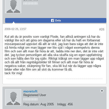
Dela
2006-02-25, 13:57
#26
Kul att du är positiv som vanligt Flode, fan alltså antingen så har du
väldigt lite och att göra om dagarna eller så har du haft en förbannat
missanpassad uppväxt då allt är skit, jag kan bara säga att det är inte
så himla roligt om man lägger ner lite själ i något exempelvis denna
film och sen allt man får höra är att, ladda inte ner den, det är inte värt
det. jag tycker personligen att alla ska skaffa sig en egen uppfattning
och sen hålla den för sig själv. Riktigt tråkigt om man lägger upp något
och då allt från regnbågsbilder till filmer och allt man får höra är
negativa saker, skärpning för fan, ska bli kul när du lägger upp några
bilder eller nån film om all skit du kommer få då,
tack för mig!
moretoft
Registered User
Reg.datum:
Aug 2005
Inlägg:
456