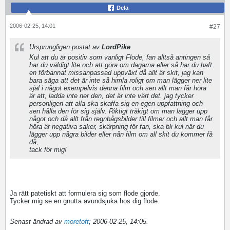
Dela
2006-02-25, 14:01
#27
Ursprungligen postat av
LordPike
Kul att du är positiv som vanligt Flode, fan alltså antingen så
har du väldigt lite och att göra om dagarna eller så har du haft
en förbannat missanpassad uppväxt då allt är skit, jag kan
bara säga att det är inte så himla roligt om man lägger ner lite
själ i något exempelvis denna film och sen allt man får höra
är att, ladda inte ner den, det är inte värt det. jag tycker
personligen att alla ska skaffa sig en egen uppfattning och
sen hålla den för sig själv. Riktigt tråkigt om man lägger upp
något och då allt från regnbågsbilder till filmer och allt man får
höra är negativa saker, skärpning för fan, ska bli kul när du
lägger upp några bilder eller nån film om all skit du kommer få
då,
tack för mig!
Ja rätt patetiskt att formulera sig som flode gjorde.
Tycker mig se en gnutta avundsjuka hos dig flode.
Senast ändrad av
moretoft
;
2006-02-25, 14:05
.