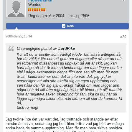
Flodebanan
Wanted
Reg.datum:
Apr 2004
Inlägg:
7506
Dela
2006-02-25, 15:34
#29
Ursprungligen postat av
LordPike
Kul att du är positiv som vanligt Flode, fan alltså antingen så
har du väldigt lite och att göra om dagarna eller så har du haft
en förbannat missanpassad uppväxt då allt är skit, jag kan
bara säga att det är inte så himla roligt om man lägger ner lite
själ i något exempelvis denna film och sen allt man får höra
är att, ladda inte ner den, det är inte värt det. jag tycker
personligen att alla ska skaffa sig en egen uppfattning och
sen hålla den för sig själv. Riktigt tråkigt om man lägger upp
något och då allt från regnbågsbilder till filmer och allt man får
höra är negativa saker, skärpning för fan, ska bli kul när du
lägger upp några bilder eller nån film om all skit du kommer få
då,
tack för mig!
Jag tyckte inte det var värt det, jag tröttnade och stängde av efter
mindre än halva, sedan tog jag bort filen. Efter vad jag hört av många
andra hade de samma uppfattning. Men får man bara skriva positiva