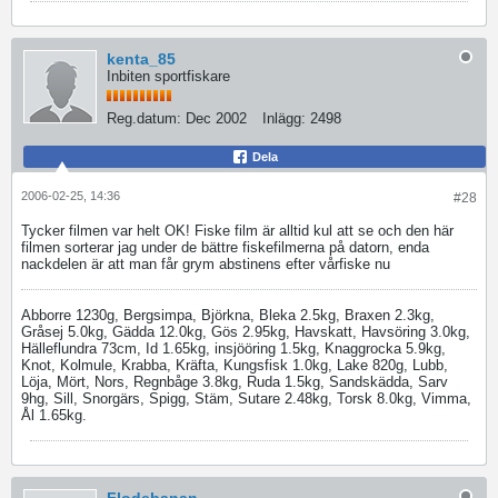
kenta_85
Inbiten sportfiskare
Reg.datum:
Dec 2002
Inlägg:
2498
Dela
2006-02-25, 14:36
#28
Tycker filmen var helt OK! Fiske film är alltid kul att se och den här
filmen sorterar jag under de bättre fiskefilmerna på datorn, enda
nackdelen är att man får grym abstinens efter vårfiske nu
Abborre 1230g, Bergsimpa, Björkna, Bleka 2.5kg, Braxen 2.3kg,
Gråsej 5.0kg, Gädda 12.0kg, Gös 2.95kg, Havskatt, Havsöring 3.0kg,
Hälleflundra 73cm, Id 1.65kg, insjööring 1.5kg, Knaggrocka 5.9kg,
Knot, Kolmule, Krabba, Kräfta, Kungsfisk 1.0kg, Lake 820g, Lubb,
Löja, Mört, Nors, Regnbåge 3.8kg, Ruda 1.5kg, Sandskädda, Sarv
9hg, Sill, Snorgärs, Spigg, Stäm, Sutare 2.48kg, Torsk 8.0kg, Vimma,
Ål 1.65kg.