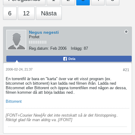
6
12
Nästa
Negus negesti
Profet
Reg.datum:
Feb 2006
Inlägg:
87
Dela
2006-02-24, 21:37
#21
En torrentfil är bara en "karta" över var ett visst program (ex.
bitcommet och bittorrent) kan ladda ned filmen ifrån. Ladda ned
Bitcommet eller Bittorent och öppna torrentfilen med någon av dessa,
filmen kommer då att börja laddas ned..
Bittorrent
[FONT=Courier New]Är det inte restskatt så är det förstoppning..
Riktigt glad får man aldrig va..[/FONT]