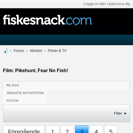
Logga in eller registrera dig
Forum
Allmänt
Filmer & TV
Film: Pikehunt, Fear No Fish!
INLÄGG
SENASTE AKTIVITETEN
FOTON
Filter
Föregående
1
2
3
4
5