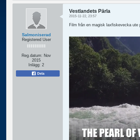
Vestlandets Pärla
2015-11-22, 23:57
Film från en magisk laxfiskevecka ute 
Salmoniserad
Registered User
Reg.datum:
Nov
2015
Inlägg:
2
Dela