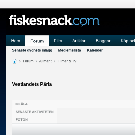
Hem
Film
Artiklar
Bloggar
Köp och
Forum
Senaste dygnets inlägg
Medlemslista
Kalender
Forum
Allmänt
Filmer & TV
Vestlandets Pärla
INLÄGG
SENASTE AKTIVITETEN
FOTON