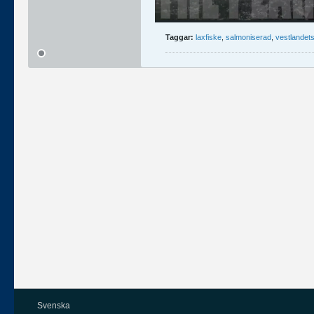
Taggar:
laxfiske
,
salmoniserad
,
vestlandets
Svenska