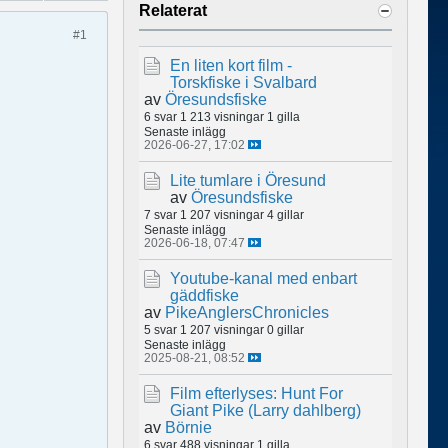
Relaterat
#1
En liten kort film -
Torskfiske i Svalbard
av
Öresundsfiske
6 svar
1 213 visningar
1 gilla
Senaste inlägg
2026-06-27, 17:02
Lite tumlare i Öresund
av
Öresundsfiske
7 svar
1 207 visningar
4 gillar
Senaste inlägg
2026-06-18, 07:47
Youtube-kanal med enbart
gäddfiske
av
PikeAnglersChronicles
5 svar
1 207 visningar
0 gillar
Senaste inlägg
2025-08-21, 08:52
Film efterlyses: Hunt For
Giant Pike (Larry dahlberg)
av
Börnie
6 svar
488 visningar
1 gilla