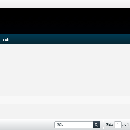
 sälj
Sida
av
1