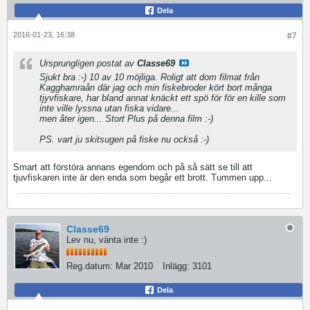
Dela
2016-01-23, 16:38
#7
Ursprungligen postat av
Classe69
Sjukt bra :-) 10 av 10 möjliga. Roligt att dom filmat från
Kagghamraån där jag och min fiskebroder kört bort många
tjyvfiskare, har bland annat knäckt ett spö för för en kille som
inte ville lyssna utan fiska vidare...
men åter igen... Stort Plus på denna film :-)
PS. vart ju skitsugen på fiske nu också :-)
Smart att förstöra annans egendom och på så sätt se till att
tjuvfiskaren inte är den enda som begår ett brott. Tummen upp...
Classe69
Lev nu, vänta inte :)
Reg.datum:
Mar 2010
Inlägg:
3101
Dela