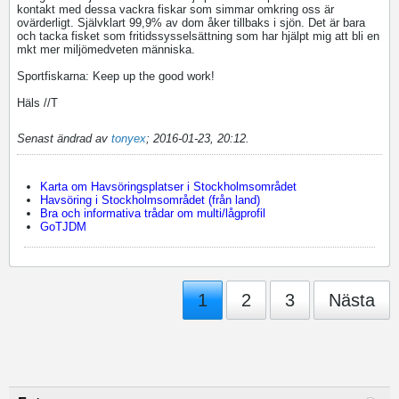
kontakt med dessa vackra fiskar som simmar omkring oss är
ovärderligt. Självklart 99,9% av dom åker tillbaks i sjön. Det är bara
och tacka fisket som fritidssysselsättning som har hjälpt mig att bli en
mkt mer miljömedveten människa.
Sportfiskarna: Keep up the good work!
Häls //T
Senast ändrad av
tonyex
;
2016-01-23, 20:12
.
Karta om Havsöringsplatser i Stockholmsområdet
Havsöring i Stockholmsområdet (från land)
Bra och informativa trådar om multi/lågprofil
GoTJDM
1
2
3
Nästa