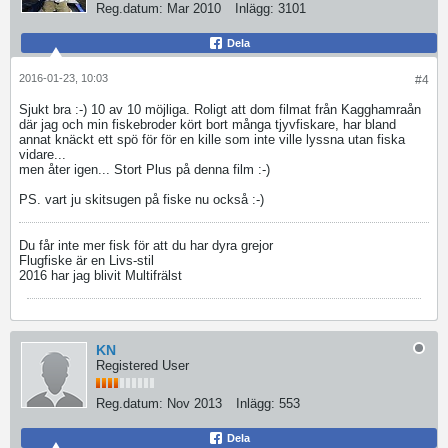
Reg.datum:
Mar 2010
Inlägg:
3101
Dela
2016-01-23, 10:03
#4
Sjukt bra :-) 10 av 10 möjliga. Roligt att dom filmat från Kagghamraån
där jag och min fiskebroder kört bort många tjyvfiskare, har bland
annat knäckt ett spö för för en kille som inte ville lyssna utan fiska
vidare...
men åter igen... Stort Plus på denna film :-)
PS. vart ju skitsugen på fiske nu också :-)
Du får inte mer fisk för att du har dyra grejor
Flugfiske är en Livs-stil
2016 har jag blivit Multifrälst
KN
Registered User
Reg.datum:
Nov 2013
Inlägg:
553
Dela