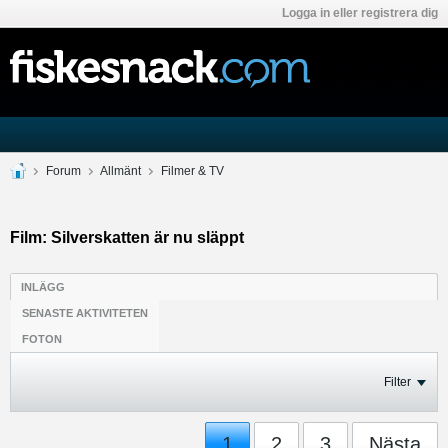
Logga in eller registrera dig
Forum
Allmänt
Filmer & TV
Film: Silverskatten är nu släppt
INLÄGG
SENASTE AKTIVITETEN
FOTON
Filter
1
2
3
Nästa