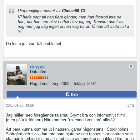
Ursprungligen postat av
Classe69
Vi hade sagt till han flera gånger, men han förstod inte sa
han, när han sen blev hotfull blev jag arg. Kanske dumt av
mig men jag såg ingen annan väg för att få han att sluta fiska
:-(
Du löste ju i vart fall problemet
tonyex
Datanörd
Reg.datum:
Sep 2008
Inlägg:
3907
Dela
2016-01-23, 19:59
#10
Jag håller med föregående talarna: Grymt bra och informativt film!
[men på tok för kort] När kommer "extended version" alltså?
Att bara kunna komma ut i naturen, gärna någonstans i Stockholms
Skärgård och självklart inte bara njuta av den fantastiska naturen som
skärgård'n erbjuder utan att med hjälp av kunskap och ibland lite tur ha