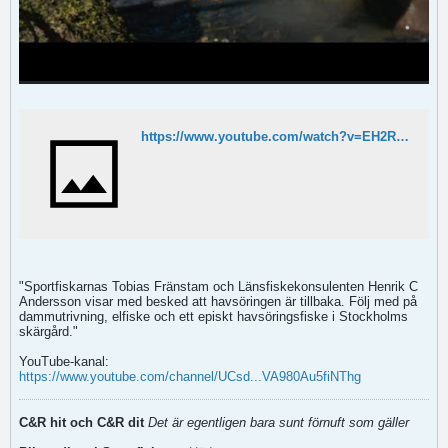
https://www.youtube.com/watch?v=EH2RDrUuriY
"Sportfiskarnas Tobias Fränstam och Länsfiskekonsulenten Henrik C
Andersson visar med besked att havsöringen är tillbaka. Följ med på
dammutrivning, elfiske och ett episkt havsöringsfiske i Stockholms
skärgård."
YouTube-kanal:
https://www.youtube.com/channel/UCsd...VA980Au5fiNThg
C&R hit och C&R dit
Det är egentligen bara sunt förnuft som gäller