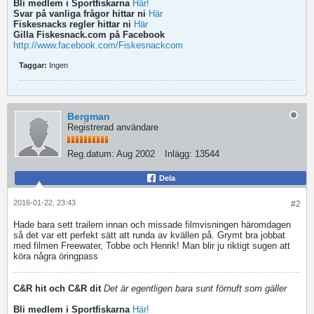
Bli medlem i Sportfiskarna
Här!
Svar på vanliga frågor hittar ni
Här
Fiskesnacks regler hittar ni
Här
Gilla Fiskesnack.com på Facebook
http://www.facebook.com/Fiskesnackcom
Taggar:
Ingen
Bergman
Registrerad användare
Reg.datum:
Aug 2002
Inlägg:
13544
Dela
2016-01-22, 23:43
#2
Hade bara sett trailern innan och missade filmvisningen häromdagen
så det var ett perfekt sätt att runda av kvällen på. Grymt bra jobbat
med filmen Freewater, Tobbe och Henrik! Man blir ju riktigt sugen att
köra några öringpass
C&R hit och C&R dit
Det är egentligen bara sunt förnuft som gäller
Bli medlem i Sportfiskarna
Här!