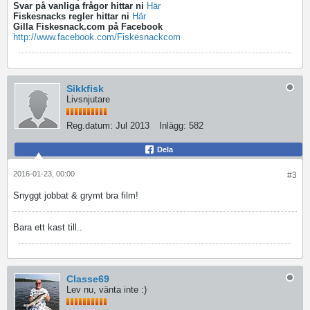
Svar på vanliga frågor hittar ni
Här
Fiskesnacks regler hittar ni
Här
Gilla Fiskesnack.com på Facebook
http://www.facebook.com/Fiskesnackcom
Sikkfisk
Livsnjutare
Reg.datum:
Jul 2013
Inlägg:
582
Dela
2016-01-23, 00:00
#3
Snyggt jobbat & grymt bra film!
Bara ett kast till..
Classe69
Lev nu, vänta inte :)