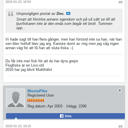
2016-01-23, 18:54
#8
Ursprungligen postat av
Doc.
Smart att förstöra annans egendom och på så sätt se till att
tjuvfiskaren inte är den enda som begår ett brott. Tummen
upp...
Vi hade sagt till han flera gånger, men han förstod inte sa han, när han
sen blev hotfull blev jag arg. Kanske dumt av mig men jag såg ingen
annan väg för att få han att sluta fiska :-(
Du får inte mer fisk för att du har dyra grejor
Flugfiske är en Livs-stil
2016 har jag blivit Multifrälst
MastaPike
Registered User
Reg.datum:
Apr 2003
Inlägg:
2296
Dela
2016-01-23, 19:10
#9