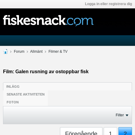
Logga in eller registrera dig
Forum
Allmänt
Filmer & TV
Film: Galen rusning av ostoppbar fisk
INLÄGG
SENASTE AKTIVITETEN
FOTON
Filter
Föregående
1
2