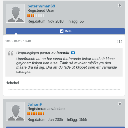
peternyman69
Registered User
Reg.datum:
Nov 2010
Inlägg:
55
Dela
2016-10-26, 18:48
#12
Ursprungligen postat av
lausvik
Upprörande att se hur vissa fortfarande fiskar med så klena
grejor att fisken kan rusa. Tänk så mycket mjölksyra den
måste dra på sig. Bra att du lade ut klippet som ett varnande
exempel.
Hehehe!
JohanP
Registrerad användare
Reg.datum:
Jan 2005
Inlägg:
1555