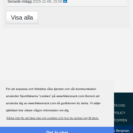
Senaste inlägg
2025-11-06, 15:50
Visa alla
För att anpassa och förbättra våra tjänster och vår kommunikation
använder Sportfiskarna ”cookies” på www.fiskesnack.com.Genom att
HJÄLP
Svenska
använda dig av www.fiskesnack.com så godkänner du detta. Vi säljer
KONTAKTA OSS
självklart inte vidare någon information om dig.
COOKIEPOLICY
Klicka här för att läsa mer om cookies och hur du tackar nej till dem.
GÅ TILL TOPPEN
Copyright ©2002 - 2021, FiskeSnack.com. Grundad 2002 av Anders Bergman.
Det är okej