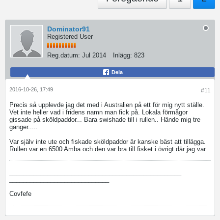
Dominator91
Registered User
Reg.datum:
Jul 2014
Inlägg:
823
Dela
2016-10-26, 17:49
#11
Precis så upplevde jag det med i Australien på ett för mig nytt ställe.
Vet inte heller vad i fridens namn man fick på. Lokala förmågor
gissade på sköldpaddor... Bara swishade till i rullen.. Hände mig tre
gånger.....
Var själv inte ute och fiskade sköldpaddor är kanske bäst att tillägga.
Rullen var en 6500 Amba och den var bra till fisket i övrigt där jag var.
__________________________________________________
_____________________________
Covfefe