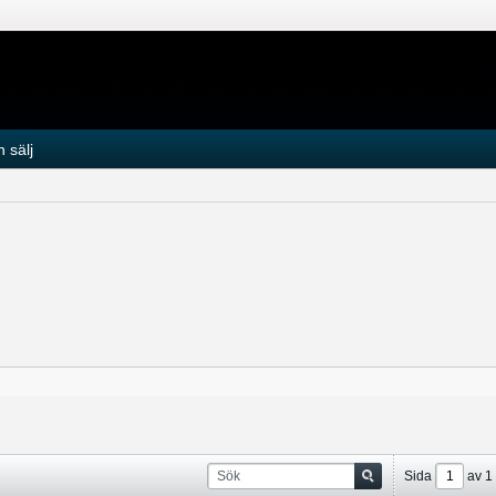
 sälj
Sida
av
1