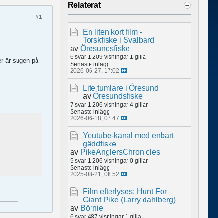
Relaterat
#1
En liten kort film -
Torskfiske i Svalbard
av
Öresundsfiske
6 svar
1 209 visningar
1 gilla
ler är sugen på
Senaste inlägg
2026-06-27, 17:02
Lite tumlare i Öresund
av
Öresundsfiske
7 svar
1 206 visningar
4 gillar
Senaste inlägg
2026-06-18, 07:47
Youtube-kanal med enbart
gäddfiske
av
PikeAnglersChronicles
5 svar
1 206 visningar
0 gillar
Senaste inlägg
2025-08-21, 08:52
Film efterlyses: Hunt For
Giant Pike (Larry dahlberg)
av
Börnie
6 svar
487 visningar
1 gilla