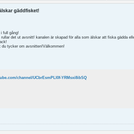
skar gäddfisket!
i full gång!
 rullar det ut avsnitt! kanalen är skapad för alla som älskar att fiska gädda el
nack!
tt du tycker om avsnitten!Välkommen!
utube.com/channel/UCbrEsmPLI0f-YRMsxi8ibSQ