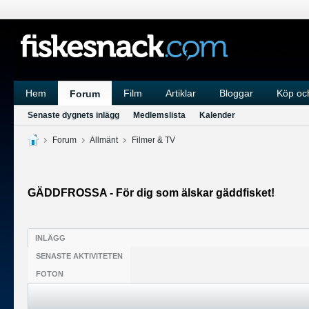
Hem
Film
Artiklar
Bloggar
Köp och
Forum
Senaste dygnets inlägg
Medlemslista
Kalender
Forum
Allmänt
Filmer & TV
GÄDDFROSSA - För dig som älskar gäddfisket!
INLÄGG
SENASTE AKTIVITETEN
FOTON