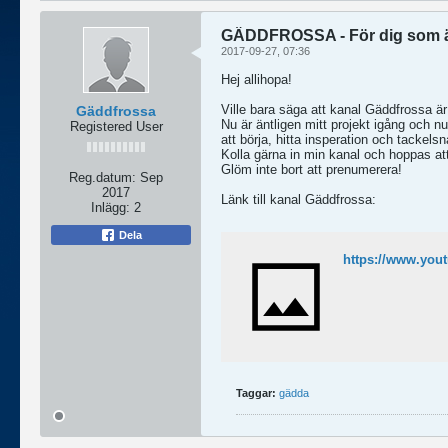
GÄDDFROSSA - För dig som äl
2017-09-27, 07:36
Hej allihopa!
Ville bara säga att kanal Gäddfrossa är 
Gäddfrossa
Nu är äntligen mitt projekt igång och nu
Registered User
att börja, hitta insperation och tackels
Kolla gärna in min kanal och hoppas a
Glöm inte bort att prenumerera!
Reg.datum:
Sep
2017
Länk till kanal Gäddfrossa:
Inlägg:
2
Dela
https://www.yo
Taggar:
gädda