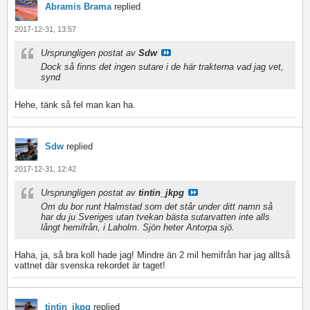
Abramis Brama
replied
2017-12-31, 13:57
Ursprungligen postat av
Sdw
Dock så finns det ingen sutare i de här trakterna vad jag vet,
synd
Hehe, tänk så fel man kan ha.
Sdw
replied
2017-12-31, 12:42
Ursprungligen postat av
tintin_jkpg
Om du bor runt Halmstad som det står under ditt namn så
har du ju Sveriges utan tvekan bästa sutarvatten inte alls
långt hemifrån, i Laholm. Sjön heter Antorpa sjö.
Haha, ja, så bra koll hade jag! Mindre än 2 mil hemifrån har jag alltså
vattnet där svenska rekordet är taget!
tintin_jkpg
replied