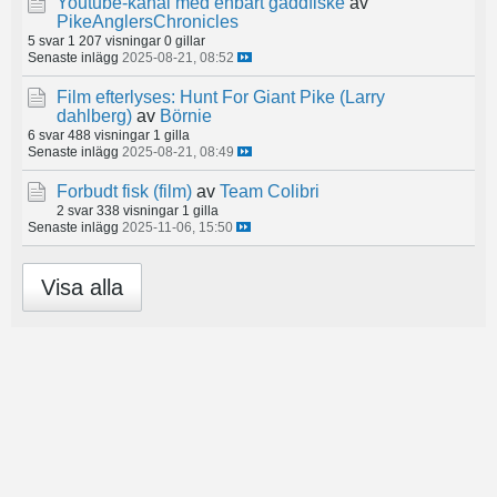
Youtube-kanal med enbart gäddfiske
av
PikeAnglersChronicles
5 svar
1 207 visningar
0 gillar
Senaste inlägg
2025-08-21, 08:52
Film efterlyses: Hunt For Giant Pike (Larry
dahlberg)
av
Börnie
6 svar
488 visningar
1 gilla
Senaste inlägg
2025-08-21, 08:49
Forbudt fisk (film)
av
Team Colibri
2 svar
338 visningar
1 gilla
Senaste inlägg
2025-11-06, 15:50
Visa alla