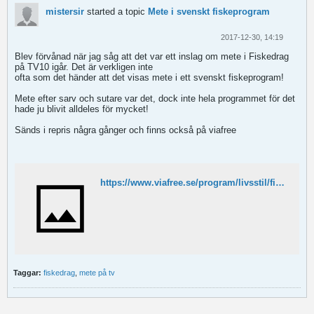
mistersir
started a topic
Mete i svenskt fiskeprogram
2017-12-30, 14:19
Blev förvånad när jag såg att det var ett inslag om mete i Fiskedrag
på TV10 igår. Det är verkligen inte
ofta som det händer att det visas mete i ett svenskt fiskeprogram!
Mete efter sarv och sutare var det, dock inte hela programmet för det
hade ju blivit alldeles för mycket!
Sänds i repris några gånger och finns också på viafree
https://www.viafree.se/program/livsstil/fiskedrag/sasong-1/avsnitt-6
Taggar:
fiskedrag
,
mete på tv