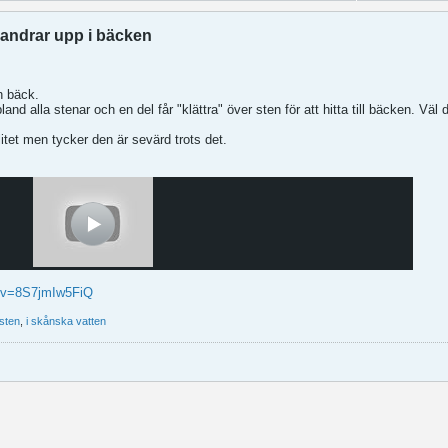
vandrar upp i bäcken
n bäck.
and alla stenar och en del får "klättra" över sten för att hitta till bäcken. Väl 
itet men tycker den är sevärd trots det.
h?v=8S7jmIw5FiQ
sten
,
i skånska vatten