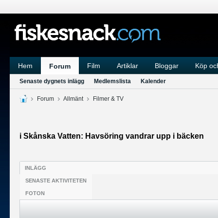
Hem
Film
Artiklar
Bloggar
Köp och
Forum
Senaste dygnets inlägg
Medlemslista
Kalender
Forum
Allmänt
Filmer & TV
i Skånska Vatten: Havsöring vandrar upp i bäcken
INLÄGG
SENASTE AKTIVITETEN
FOTON