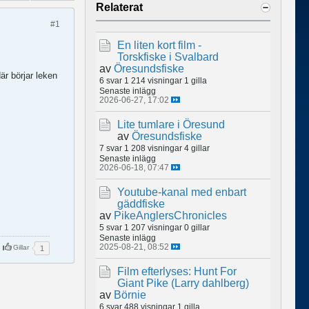
Relaterat
#1
En liten kort film -
Torskfiske i Svalbard
av
Öresundsfiske
där börjar leken
6 svar
1 214 visningar
1 gilla
Senaste inlägg
2026-06-27, 17:02
Lite tumlare i Öresund
av
Öresundsfiske
7 svar
1 208 visningar
4 gillar
Senaste inlägg
2026-06-18, 07:47
Youtube-kanal med enbart
gäddfiske
av
PikeAnglersChronicles
5 svar
1 207 visningar
0 gillar
Senaste inlägg
2025-08-21, 08:52
Gillar
1
Film efterlyses: Hunt For
Giant Pike (Larry dahlberg)
av
Börnie
6 svar
488 visningar
1 gilla