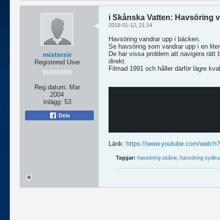
i Skånska Vatten: Havsöring 
2018-01-12, 21:14
Havsöring vandrar upp i bäcken.
Se havsöring som vandrar upp i en lite
De har vissa problem att navigera rätt bl
mistersir
direkt.
Registered User
Filmad 1991 och håller därför lägre kval
Reg.datum:
Mar
2004
Inlägg:
53
Dela
Länk:
https://www.youtube.com/watc
Taggar:
havsöring skåne
,
havsöring sydku