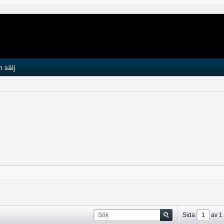
 sälj
Sida
av
1