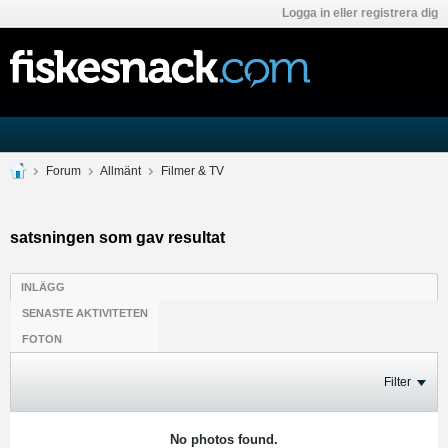
Logga in eller registrera dig
Forum
Allmänt
Filmer & TV
satsningen som gav resultat
INLÄGG
SENASTE AKTIVITETEN
FOTON
Filter
No photos found.