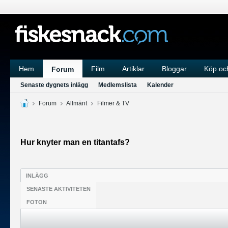
Hem
Film
Artiklar
Bloggar
Köp och
Forum
Senaste dygnets inlägg
Medlemslista
Kalender
Forum
Allmänt
Filmer & TV
Hur knyter man en titantafs?
INLÄGG
SENASTE AKTIVITETEN
FOTON