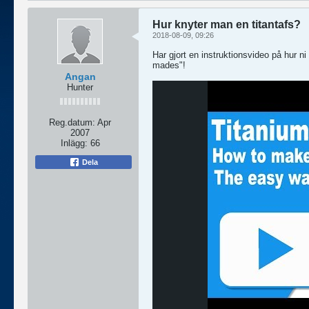
Hur knyter man en titantafs?
2018-08-09, 09:26
Har gjort en instruktionsvideo på hur n
mades"!
Angan
Hunter
Reg.datum:
Apr
2007
Inlägg:
66
Dela