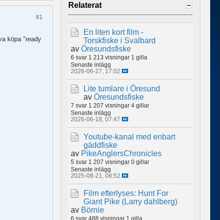
Relaterat
#1
En liten kort film -
öva köpa "ready
Torskfiske i Svalbard
av
Öresundsfiske
6 svar
1 213 visningar
1 gilla
Senaste inlägg
2026-06-27, 17:02
Lite tumlare i Öresund
av
Öresundsfiske
7 svar
1 207 visningar
4 gillar
Senaste inlägg
2026-06-18, 07:47
Youtube-kanal med enbart
gäddfiske
av
PikeAnglersChronicles
5 svar
1 207 visningar
0 gillar
Senaste inlägg
2025-08-21, 08:52
Film efterlyses: Hunt For
Giant Pike (Larry dahlberg)
av
Börnie
6 svar
488 visningar
1 gilla