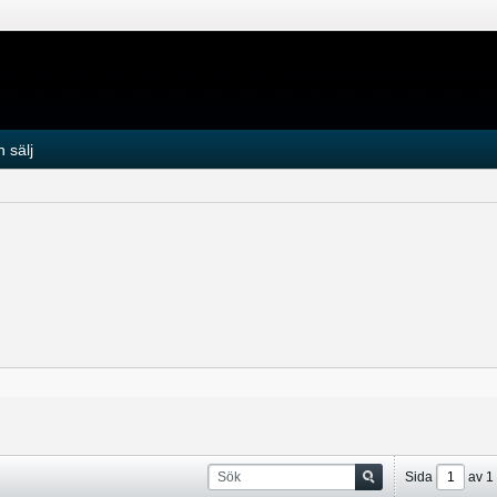
 sälj
Sida
av
1