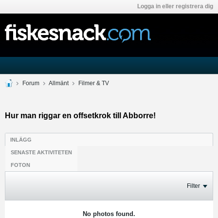
Logga in eller registrera dig
Forum
Allmänt
Filmer & TV
Hur man riggar en offsetkrok till Abborre!
INLÄGG
SENASTE AKTIVITETEN
FOTON
Filter
No photos found.