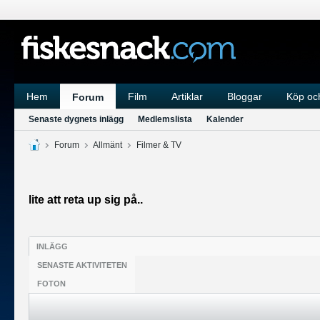
Hem
Film
Artiklar
Bloggar
Köp och
Forum
Senaste dygnets inlägg
Medlemslista
Kalender
Forum
Allmänt
Filmer & TV
lite att reta up sig på..
INLÄGG
SENASTE AKTIVITETEN
FOTON