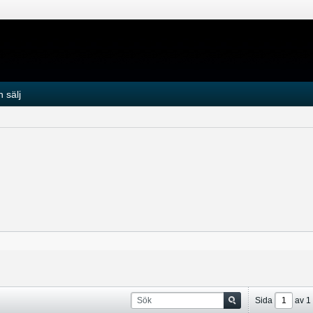
 sälj
Sida
av
1