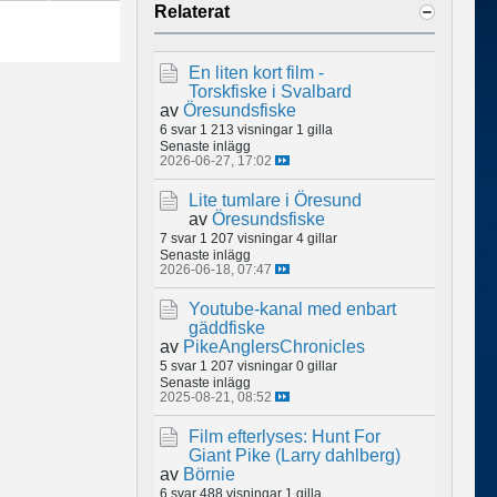
Relaterat
En liten kort film -
Torskfiske i Svalbard
av
Öresundsfiske
6 svar
1 213 visningar
1 gilla
Senaste inlägg
2026-06-27, 17:02
Lite tumlare i Öresund
av
Öresundsfiske
7 svar
1 207 visningar
4 gillar
Senaste inlägg
2026-06-18, 07:47
Youtube-kanal med enbart
gäddfiske
av
PikeAnglersChronicles
5 svar
1 207 visningar
0 gillar
Senaste inlägg
2025-08-21, 08:52
Film efterlyses: Hunt For
Giant Pike (Larry dahlberg)
av
Börnie
6 svar
488 visningar
1 gilla