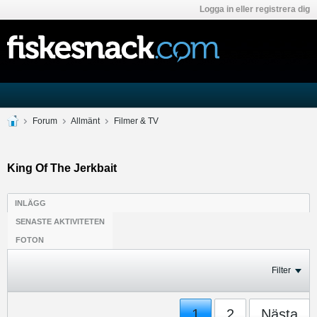
Logga in eller registrera dig
Forum
Allmänt
Filmer & TV
King Of The Jerkbait
INLÄGG
SENASTE AKTIVITETEN
FOTON
Filter
1
2
Nästa