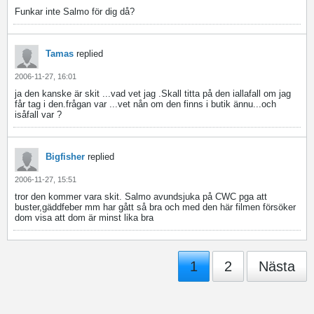
Funkar inte Salmo för dig då?
Tamas
replied
2006-11-27, 16:01
ja den kanske är skit ...vad vet jag .Skall titta på den iallafall om jag
får tag i den.frågan var ...vet nån om den finns i butik ännu...och
isåfall var ?
Bigfisher
replied
2006-11-27, 15:51
tror den kommer vara skit. Salmo avundsjuka på CWC pga att
buster,gäddfeber mm har gått så bra och med den här filmen försöker
dom visa att dom är minst lika bra
1
2
Nästa