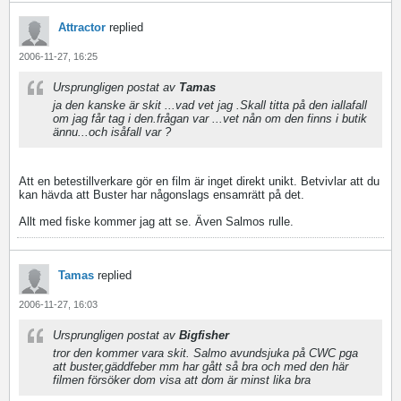
Attractor
replied
2006-11-27, 16:25
Ursprungligen postat av
Tamas
ja den kanske är skit ...vad vet jag .Skall titta på den iallafall
om jag får tag i den.frågan var ...vet nån om den finns i butik
ännu...och isåfall var ?
Att en betestillverkare gör en film är inget direkt unikt. Betvivlar att du
kan hävda att Buster har någonslags ensamrätt på det.
Allt med fiske kommer jag att se. Även Salmos rulle.
Tamas
replied
2006-11-27, 16:03
Ursprungligen postat av
Bigfisher
tror den kommer vara skit. Salmo avundsjuka på CWC pga
att buster,gäddfeber mm har gått så bra och med den här
filmen försöker dom visa att dom är minst lika bra