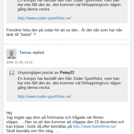
En kompis har beställt den från Söder Sportfiske, men han
har inte fått den än, den kommer väl förhoppningsvis någon
gång denna vecka.
http://www.soder-sportfiske.se/
Försökte hitta den på sidan för att se den.. Är det nån som har nån
länk till "baitet" ?
Tamas
replied
2006-11-28, 14:31
Ursprungligen postat av
Petey21
En kompis har beställt den från Söder Sportfiske, men han
har inte fått den än, den kommer väl förhoppningsvis någon
gång denna vecka.
http://www.soder-sportfiske.se/
Hej
Jag ringde upp dom på fishmania och frågade när filmen
släpps......Han sa att den kommer att släppas den 15 december,och
kan köpas i butik då,eller beställas på
http://www.fiskefilmer.se/
Skall beställa min film idag.......