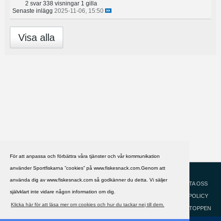
2 svar
338 visningar
1 gilla
Senaste inlägg
2025-11-06, 15:50
Visa alla
För att anpassa och förbättra våra tjänster och vår kommunikation
använder Sportfiskarna ”cookies” på www.fiskesnack.com.Genom att
HJÄLP
Svenska
använda dig av www.fiskesnack.com så godkänner du detta. Vi säljer
KONTAKTA OSS
självklart inte vidare någon information om dig.
COOKIEPOLICY
Klicka här för att läsa mer om cookies och hur du tackar nej till dem.
GÅ TILL TOPPEN