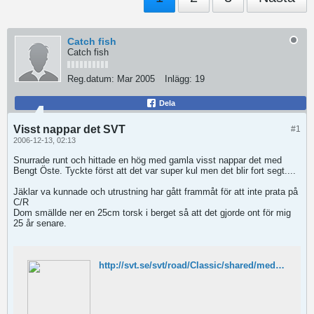
Catch fish
Catch fish
Reg.datum:
Mar 2005
Inlägg:
19
Dela
Visst nappar det SVT
#1
2006-12-13, 02:13
Snurrade runt och hittade en hög med gamla visst nappar det med
Bengt Öste. Tyckte först att det var super kul men det blir fort segt....
Jäklar va kunnade och utrustning har gått frammåt för att inte prata på
C/R
Dom smällde ner en 25cm torsk i berget så att det gjorde ont för mig
25 år senare.
http://svt.se/svt/road/Classic/shared/mediacenter/player.jsp?d=39469&a=421549