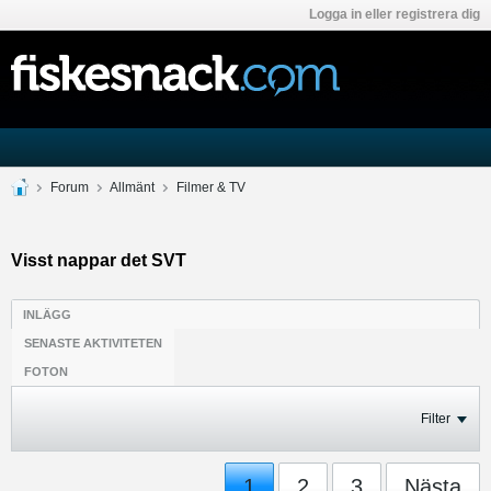
Logga in eller registrera dig
Forum
Allmänt
Filmer & TV
Visst nappar det SVT
INLÄGG
SENASTE AKTIVITETEN
FOTON
Filter
1
2
3
Nästa