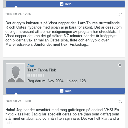
Dela
2007-08-24, 12:36
#4
Det är grym kultstatus på Visst nappar det. Larz-Thures rrrrrrrrullande
R och Östes nypande med pipan är ju bara för skönt. Det är dessutom
otroligt intressant att se hur redigeringen av program har utvecklats. I
Visst nappar det kan det gå säkert 6-7 minuter när det är knäpptyst
och bilderna växlar mellan Östes pipa, flöte och en vybild över
Mariefredsviken. Jämför det med t.ex. Fiskedrag...
Jac
Team Tappa Fisk
Reg.datum:
Nov 2004
Inlägg:
128
Dela
2007-08-24, 13:58
#5
Haha! Jag har det avsnittet med mag-gaffningen på original VHS! En
riktig klassiker. Jag gillar speciellt deras polare (han som gaffar) som
står med en abumatic och nån liten spinnare. Det var helt klart andra
tider..