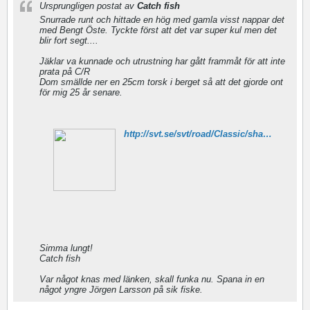
Ursprungligen postat av
Catch fish
Snurrade runt och hittade en hög med gamla visst nappar det
med Bengt Öste. Tyckte först att det var super kul men det
blir fort segt....
Jäklar va kunnade och utrustning har gått frammåt för att inte
prata på C/R
Dom smällde ner en 25cm torsk i berget så att det gjorde ont
för mig 25 år senare.
http://svt.se/svt/road/Classic/shared/mediacenter/player.jsp?d=39469&a=421549
Simma lungt!
Catch fish
Var något knas med länken, skall funka nu. Spana in en
något yngre Jörgen Larsson på sik fiske.