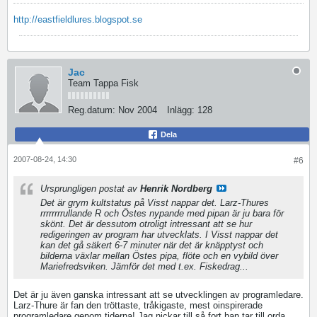
http://eastfieldlures.blogspot.se
Jac
Team Tappa Fisk
Reg.datum:
Nov 2004
Inlägg:
128
Dela
2007-08-24, 14:30
#6
Ursprungligen postat av
Henrik Nordberg
Det är grym kultstatus på Visst nappar det. Larz-Thures
rrrrrrrrullande R och Östes nypande med pipan är ju bara för
skönt. Det är dessutom otroligt intressant att se hur
redigeringen av program har utvecklats. I Visst nappar det
kan det gå säkert 6-7 minuter när det är knäpptyst och
bilderna växlar mellan Östes pipa, flöte och en vybild över
Mariefredsviken. Jämför det med t.ex. Fiskedrag...
Det är ju även ganska intressant att se utvecklingen av programledare.
Larz-Thure är fan den tröttaste, tråkigaste, mest oinspirerade
programledare genom tiderna! Jag nickar till så fort han tar till orda...