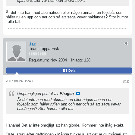
spinnare. Det var helt klart andra tider..
Är det inte han med abumaticen eller någon annan i en följebåt som
håller rullen upp och ner och så att säga vevar baklänges? Stor humor
i alla fall.
Jac
Team Tappa Fisk
Reg.datum:
Nov 2004
Inlägg:
128
Dela
2007-08-24, 15:40
#10
Ursprungligen postat av
Phagen
Är det inte han med abumaticen eller någon annan i en
följebåt som håller rullen upp och ner och så att säga vevar
baklänges? Stor humor i alla fall.
Hahaha! Det är inte omöjligt att han gjorde. Kommer inte ihåg exakt.
Öste, strax efter gaffningen - Många tycker ju att det är djurplågeri att