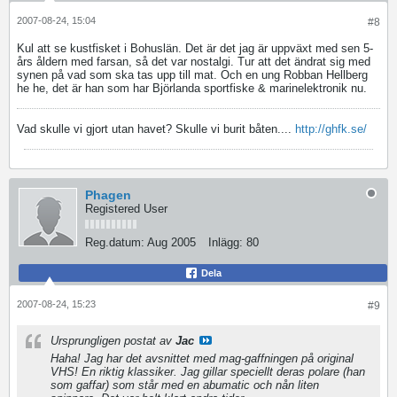
2007-08-24, 15:04
#8
Kul att se kustfisket i Bohuslän. Det är det jag är uppväxt med sen 5-
års åldern med farsan, så det var nostalgi. Tur att det ändrat sig med
synen på vad som ska tas upp till mat. Och en ung Robban Hellberg
he he, det är han som har Björlanda sportfiske & marinelektronik nu.
Vad skulle vi gjort utan havet? Skulle vi burit båten....
http://ghfk.se/
Phagen
Registered User
Reg.datum:
Aug 2005
Inlägg:
80
Dela
2007-08-24, 15:23
#9
Ursprungligen postat av
Jac
Haha! Jag har det avsnittet med mag-gaffningen på original
VHS! En riktig klassiker. Jag gillar speciellt deras polare (han
som gaffar) som står med en abumatic och nån liten