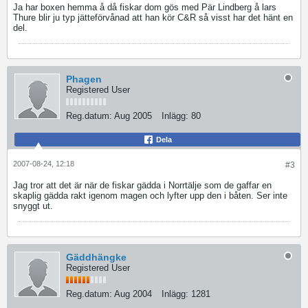
Ja har boxen hemma å då fiskar dom gös med Pär Lindberg å lars
Thure blir ju typ jätteförvånad att han kör C&R så visst har det hänt en
del.
Phagen
Registered User
Reg.datum:
Aug 2005
Inlägg:
80
Dela
2007-08-24, 12:18
#3
Jag tror att det är när de fiskar gädda i Norrtälje som de gaffar en
skaplig gädda rakt igenom magen och lyfter upp den i båten. Ser inte
snyggt ut.
Gäddhängke
Registered User
Reg.datum:
Aug 2004
Inlägg:
1281