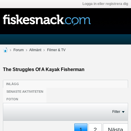
Logga in eller registrera dig
Forum
Allmänt
Filmer & TV
The Struggles Of A Kayak Fisherman
INLÄGG
SENASTE AKTIVITETEN
FOTON
Filter
1
2
Nästa