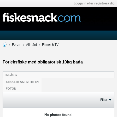
Logga in eller registrera dig
Forum
Allmänt
Filmer & TV
Förleksfiske med obligatorisk 10kg bada
INLÄGG
SENASTE AKTIVITETEN
FOTON
Filter
No photos found.