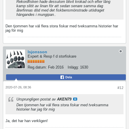
Rekordfisken hade dessutom blivit krokad och efter lång
kamp slitit av linan för att sedan senare samma dag
återfinnas död med det fiskbensmönstrade utödraget
hängandes i mungipan..
Den tjommen har väl flera stora fiskar med tveksamma historier har
jag för mig
lsjonsson
Expert & Resp f d storfiskare
Reg.datum:
Feb 2016
Inlägg:
1630
Dela
2020-07-26, 08:36
#12
Ursprungligen postat av
AKEN79
Den tjommen har väl flera stora fiskar med tveksamma
historier har jag för mig
Ja, det har han verkligen!