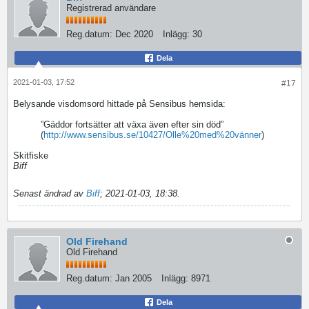
Registrerad användare
Reg.datum:
Dec 2020
Inlägg:
30
Dela
2021-01-03, 17:52
#17
Belysande visdomsord hittade på Sensibus hemsida:
”Gäddor fortsätter att växa även efter sin död”
(
http://www.sensibus.se/10427/Olle%20med%20vänner
)
Skitfiske
Biff
Senast ändrad av
Biff
;
2021-01-03, 18:38
.
Old Firehand
Old Firehand
Reg.datum:
Jan 2005
Inlägg:
8971
Dela