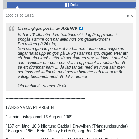
Dela
2020-08-20, 16:32
#15
Ursprungligen postat av
AKEN79
Vi har väl alla hört dom "skrönorna"? Jag är uppvuxen i
skogås i sthlm och har alltid hört om gäddrekordet i
Dtrevviken på 26+ kg.
Sen som grädde på moset så har min farsa i sina ungsoms
dagar nätat upp en gös på 16 kg i samma sjö, dagen efter att
ett barn drunknat i sjön så ser dom en stor vit kloss i nätet så
dom dividerar om dom ens ska ta upp nätet av rädsla för att
se ett drunknat barn.... Ja jag tar det med en nypa salt men
det finns nåt kittlande med dessa historier och folk som är
väldigt bestämda med att det stämmer
Old firehand...scenen är din
----------------------------------------------------------------
LÅNGSAMMA REPRISEN:
"Ur min Fiskejournal 16 Augusti 1969:
"137 cm lång, 16,8 kilo tung Gädda i Drevviken (Trångsundssundet),
16 augusti 1969, Bete: Musky Kid 600, färg Red Gold."