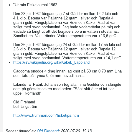
"Ur min Fiskejournal 1962 .
Den 23 juli 1962 fångade jag 7 st Gäddor mellan 12,2 kilo och
4,1 kilo. Betena var Päijänne 12 gram i silver och Rapala 4
gram i guld. Fångstplatserna var Revi och Kakel. Vädret var
soligt med svag nordanvind. Jag hade vadarstövlar på mig och
vadade så långt ut att det började sippra in vatten i stövlarna..
Sandbotten. Vasstränder. Vattentemperaturen var +13,6 gr.C
Den 26 juli 1962 fångade jag 24 st Gäddor mellan 17,55 kilo och
2,6 kilo. Betena var Päijänne 12 gram i silver och Rapala 12
gram i guld. Fångstplatserna var Revi och Kakel. Vädret var
soligt med svag nordanvind. Vattentemperaturen var +14,1 gr.C.
https://sv.wikipedia.org/wiki/Kakel,_Lappland
Gäddorna snodde 4 drag innan jag knöt på 50 cm 0,70 mm Lina
som tafs på Tynex 0,25 mm huvudlinan.....
Erlands far Patrik Johansson tog alla mina Gäddor och slängde
dem på gödselstacken med orden: "Sånt skit äter vi int här
uppe i Norrland!"
Old Firehand
Leif Engström
http://www.trumman.com/fisketips.htm
Senast ändrad av
Old Firehand
;
2020-07-26, 19:13
.