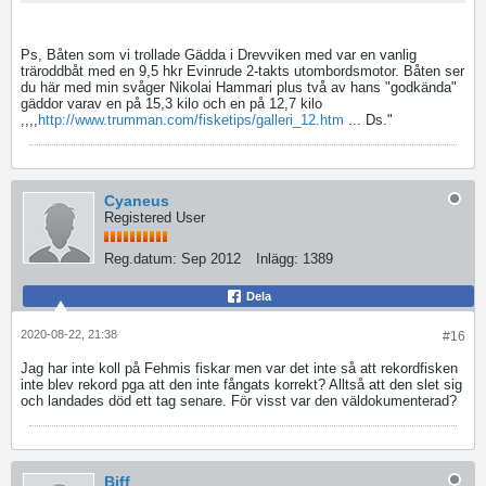
Ps, Båten som vi trollade Gädda i Drevviken med var en vanlig
träroddbåt med en 9,5 hkr Evinrude 2-takts utombordsmotor. Båten ser
du här med min svåger Nikolai Hammari plus två av hans "godkända"
gäddor varav en på 15,3 kilo och en på 12,7 kilo
,,,,
http://www.trumman.com/fisketips/galleri_12.htm
... Ds."
Cyaneus
Registered User
Reg.datum:
Sep 2012
Inlägg:
1389
Dela
2020-08-22, 21:38
#16
Jag har inte koll på Fehmis fiskar men var det inte så att rekordfisken
inte blev rekord pga att den inte fångats korrekt? Alltså att den slet sig
och landades död ett tag senare. För visst var den väldokumenterad?
Biff