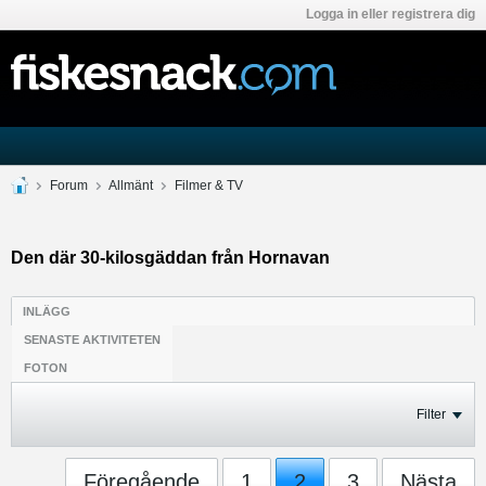
Logga in eller registrera dig
Forum
Allmänt
Filmer & TV
Den där 30-kilosgäddan från Hornavan
INLÄGG
SENASTE AKTIVITETEN
FOTON
Filter
Föregående
1
2
3
Nästa