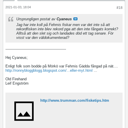
2021-01-03, 18:04
#18
Ursprungligen postat av
Cyaneus
Jag har inte koll på Fehmis fiskar men var det inte så att
rekordfisken inte blev rekord pga att den inte fångats korrekt?
Alltså att den slet sig och landades död ett tag senare. För
visst var den väldokumenterad?
-----------------------------------------------------
Hej Cyaneus;
Enligt folk som bodde på Mörkö var Fehmis Gädda fångad på nät....
http://ronnybloggblogg.blogspot.com/...eller-myt.html
...
Old Firehand
Leif Engström
http://www.trumman.com/fisketips.htm