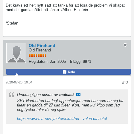
Det krävs ett helt nytt sätt att tänka för att lösa de problem vi skapat
med det gamla sättet att tänka. /Albert Einstein
/Stefan
Old Firehand
Old Firehand
Reg.datum:
Jan 2005
Inlägg:
8971
Dela
2020-07-26, 10:04
#13
Ursprungligen postat av
matsäck
SVT Norrbotten har lagt upp intervjun med han som sa sig ha
fileat en gädda till 27 kilo filéer. Kort, men kul klipp som jag
nog tycker talar för sig själv!
https://www.svt.se/nyheter/lokalt/no...vulen-pa-natet
---------------------------------------------------