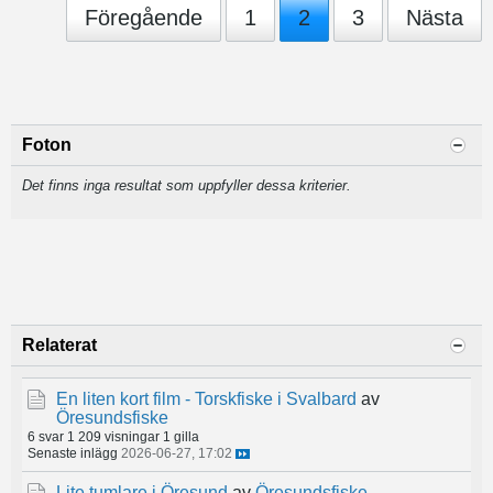
Föregående
1
2
3
Nästa
Foton
Det finns inga resultat som uppfyller dessa kriterier.
Relaterat
En liten kort film - Torskfiske i Svalbard
av
Öresundsfiske
6 svar
1 209 visningar
1 gilla
Senaste inlägg
2026-06-27, 17:02
Lite tumlare i Öresund
av
Öresundsfiske