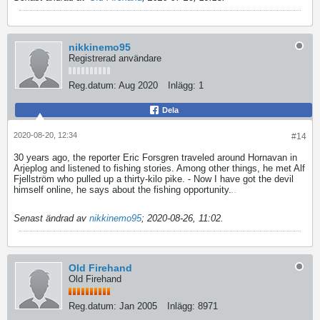
nikkinemo95
Registrerad användare
Reg.datum:
Aug 2020
Inlägg:
1
Dela
2020-08-20, 12:34
#14
30 years ago, the reporter Eric Forsgren traveled around Hornavan in
Arjeplog and listened to fishing stories. Among other things, he met Alf
Fjellström who pulled up a thirty-kilo pike. - Now I have got the devil
himself online, he says about the fishing opportunity.
.
.
Senast ändrad av
nikkinemo95
;
2020-08-26, 11:02
.
Old Firehand
Old Firehand
Reg.datum:
Jan 2005
Inlägg:
8971