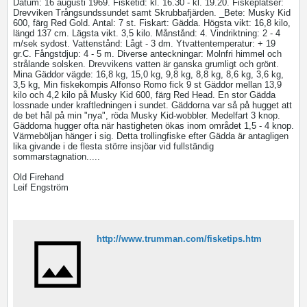
Datum: 16 augusti 1969. Fisketid: kl. 16.30 - kl. 19.20. Fiskeplatser:
Drevviken Trångsundssundet samt Skrubbafjärden. _Bete: Musky Kid
600, färg Red Gold. Antal: 7 st. Fiskart: Gädda. Högsta vikt: 16,8 kilo,
längd 137 cm. Lägsta vikt. 3,5 kilo. Månstånd: 4. Vindriktning: 2 - 4
m/sek sydost. Vattenstånd: Lågt - 3 dm. Ytvattentemperatur: + 19
gr.C. Fångstdjup: 4 - 5 m. Diverse anteckningar: Molnfri himmel och
strålande solsken. Drevvikens vatten är ganska grumligt och grönt.
Mina Gäddor vägde: 16,8 kg, 15,0 kg, 9,8 kg, 8,8 kg, 8,6 kg, 3,6 kg,
3,5 kg, Min fiskekompis Alfonso Romo fick 9 st Gäddor mellan 13,9
kilo och 4,2 kilo på Musky Kid 600, färg Red Head. En stor Gädda
lossnade under kraftledningen i sundet. Gäddorna var så på hugget att
de bet hål på min "nya", röda Musky Kid-wobbler. Medelfart 3 knop.
Gäddorna hugger ofta när hastigheten ökas inom området 1,5 - 4 knop.
Värmeböljan hänger i sig. Detta trollingfiske efter Gädda är antagligen
lika givande i de flesta större insjöar vid fullständig
sommarstagnation.....
Old Firehand
Leif Engström
http://www.trumman.com/fisketips.htm