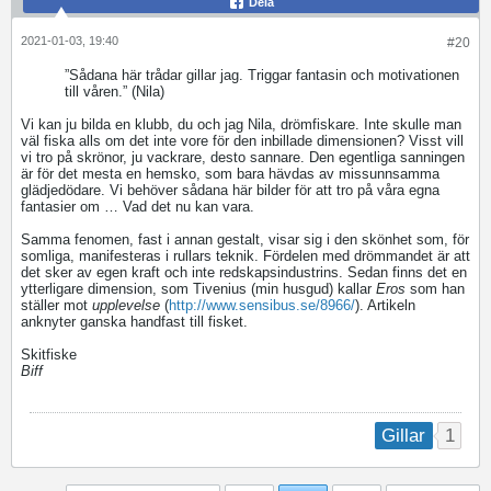
Dela
2021-01-03, 19:40
#20
”Sådana här trådar gillar jag. Triggar fantasin och motivationen
till våren.” (Nila)
Vi kan ju bilda en klubb, du och jag Nila, drömfiskare. Inte skulle man
väl fiska alls om det inte vore för den inbillade dimensionen? Visst vill
vi tro på skrönor, ju vackrare, desto sannare. Den egentliga sanningen
är för det mesta en hemsko, som bara hävdas av missunnsamma
glädjedödare. Vi behöver sådana här bilder för att tro på våra egna
fantasier om … Vad det nu kan vara.
Samma fenomen, fast i annan gestalt, visar sig i den skönhet som, för
somliga, manifesteras i rullars teknik. Fördelen med drömmandet är att
det sker av egen kraft och inte redskapsindustrins. Sedan finns det en
ytterligare dimension, som Tivenius (min husgud) kallar
Eros
som han
ställer mot
upplevelse
(
http://www.sensibus.se/8966/
). Artikeln
anknyter ganska handfast till fisket.
Skitfiske
Biff
1
Gillar