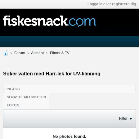
Logga in eller registrera dig
Forum
Allmänt
Filmer & TV
Söker vatten med Harr-lek för UV-filmning
INLÄGG
SENASTE AKTIVITETEN
FOTON
Filter
No photos found.