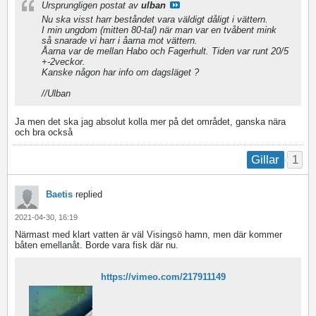
Ursprungligen postat av
ulban
Nu ska visst harr beståndet vara väldigt dåligt i vättern.
I min ungdom (mitten 80-tal) när man var en tvåbent mink
så snarade vi harr i åarna mot vättern.
Åarna var de mellan Habo och Fagerhult. Tiden var runt 20/5
+-2veckor.
Kanske någon har info om dagsläget ?
//Ulban
Ja men det ska jag absolut kolla mer på det området, ganska nära
och bra också
1
Gillar
Baetis
replied
2021-04-30, 16:19
Närmast med klart vatten är väl Visingsö hamn, men där kommer
båten emellanåt. Borde vara fisk där nu.
https://vimeo.com/217911149