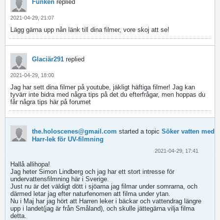
Funken
replied
2021-04-29, 21:07
Lägg gärna upp nån länk till dina filmer, vore skoj att se!
Glaciär291
replied
2021-04-29, 18:00
Jag har sett dina filmer på youtube, jäkligt häftiga filmer! Jag kan
tyvärr inte bidra med några tips på det du efterfrågar, men hoppas du
får några tips här på forumet
the.holoscenes@gmail.com
started a topic
Söker vatten med
Harr-lek för UV-filmning
2021-04-29, 17:41
Hallå allihopa!
Jag heter Simon Lindberg och jag har ett stort intresse för
undervattensfilmning här i Sverige.
Just nu är det väldigt dött i sjöarna jag filmar under somrarna, och
därmed letar jag efter naturfenomen att filma under ytan.
Nu i Maj har jag hört att Harren leker i bäckar och vattendrag längre
upp i landet(jag är från Småland), och skulle jättegärna vilja filma
detta.