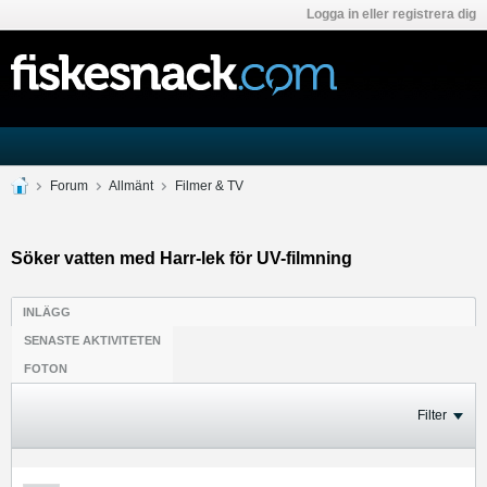
Logga in eller registrera dig
Forum
Allmänt
Filmer & TV
Söker vatten med Harr-lek för UV-filmning
INLÄGG
SENASTE AKTIVITETEN
FOTON
Filter