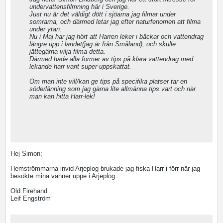
undervattensfilmning här i Sverige.
Just nu är det väldigt dött i sjöarna jag filmar under
somrarna, och därmed letar jag efter naturfenomen att filma
under ytan.
Nu i Maj har jag hört att Harren leker i bäckar och vattendrag
längre upp i landet(jag är från Småland), och skulle
jättegärna vilja filma detta.
Därmed hade alla former av tips på klara vattendrag med
lekande harr varit super-uppskattat.
Om man inte vill/kan ge tips på specifika platser tar en
söderlänning som jag gärna lite allmänna tips vart och när
man kan hitta Harr-lek!
Hej Simon;
Hemströmmarna invid Arjeplog brukade jag fiska Harr i förr när jag
besökte mina vänner uppe i Arjeplog...
Old Firehand
Leif Engström