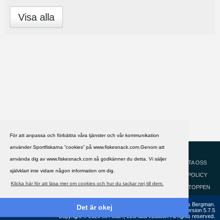
Visa alla
För att anpassa och förbättra våra tjänster och vår kommunikation
använder Sportfiskarna ”cookies” på www.fiskesnack.com.Genom att
HJÄLP
Svenska
använda dig av www.fiskesnack.com så godkänner du detta. Vi säljer
KONTAKTA OSS
självklart inte vidare någon information om dig.
COOKIEPOLICY
Klicka här för att läsa mer om cookies och hur du tackar nej till dem.
GÅ TILL TOPPEN
Copyright ©2002 - 2021, FiskeSnack.com. Grundad 2002 av Anders Bergman.
Det är okej
Powered by
vBulletin®
Version 5.7.5
Copyright © 2026 MH Sub I, LLC dba vBulletin. All rights reserved.