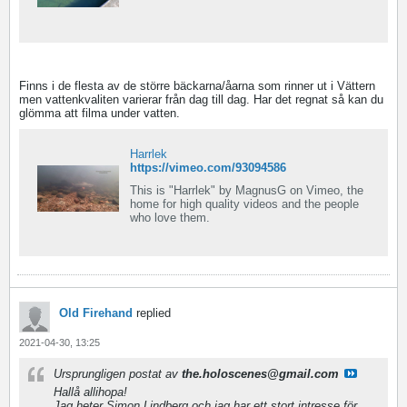
Finns i de flesta av de större bäckarna/åarna som rinner ut i Vättern
men vattenkvaliten varierar från dag till dag. Har det regnat så kan du
glömma att filma under vatten.
Harrlek
https://vimeo.com/93094586
This is "Harrlek" by MagnusG on Vimeo, the
home for high quality videos and the people
who love them.
Old Firehand
replied
2021-04-30, 13:25
Ursprungligen postat av
the.holoscenes@gmail.com
Hallå allihopa!
Jag heter Simon Lindberg och jag har ett stort intresse för