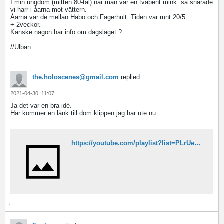
I min ungdom (mitten 80-tal) när man var en tvåbent mink
så snarade
vi harr i åarna mot vättern.
Åarna var de mellan Habo och Fagerhult. Tiden var runt 20/5
+-2veckor.
Kanske någon har info om dagsläget ?
//Ulban
the.holoscenes@gmail.com
replied
2021-04-30, 11:07
Ja det var en bra idé.
Här kommer en länk till dom klippen jag har ute nu:
https://youtube.com/playlist?list=PLrUemm39PQU7rwDVn5NZxqhblIg3uav2z