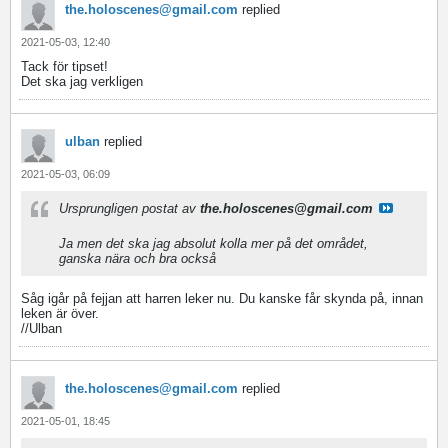
the.holoscenes@gmail.com
replied
2021-05-03, 12:40
Tack för tipset!
Det ska jag verkligen
ulban
replied
2021-05-03, 06:09
Ursprungligen postat av
the.holoscenes@gmail.com
Ja men det ska jag absolut kolla mer på det området,
ganska nära och bra också
Såg igår på fejjan att harren leker nu. Du kanske får skynda på, innan
leken är över.
//Ulban
the.holoscenes@gmail.com
replied
2021-05-01, 18:45