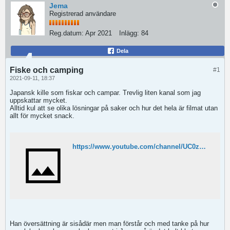
Jema
Registrerad användare
Reg.datum:
Apr 2021
Inlägg:
84
Dela
Fiske och camping
#1
2021-09-11, 18:37
Japansk kille som fiskar och campar. Trevlig liten kanal som jag
uppskattar mycket.
Alltid kul att se olika lösningar på saker och hur det hela är filmat utan
allt för mycket snack.
https://www.youtube.com/channel/UC0zMILluGdfKBBg9vp3dYKA/featured
Han översättning är sisådär men man förstår och med tanke på hur