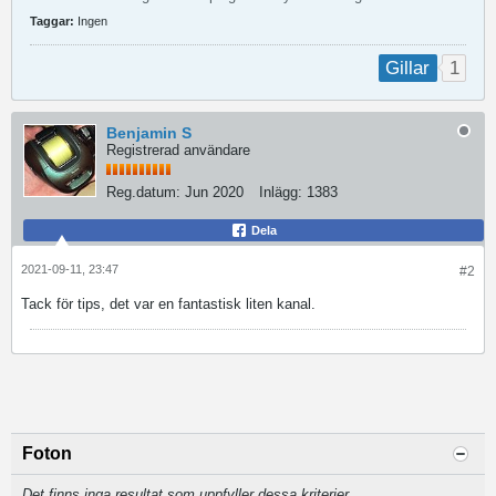
Taggar:
Ingen
1
Gillar
Benjamin S
Registrerad användare
Reg.datum:
Jun 2020
Inlägg:
1383
Dela
2021-09-11, 23:47
#2
Tack för tips, det var en fantastisk liten kanal.
Foton
Det finns inga resultat som uppfyller dessa kriterier.