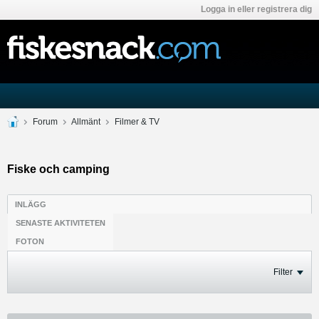
Logga in eller registrera dig
Forum
Allmänt
Filmer & TV
Fiske och camping
INLÄGG
SENASTE AKTIVITETEN
FOTON
Filter