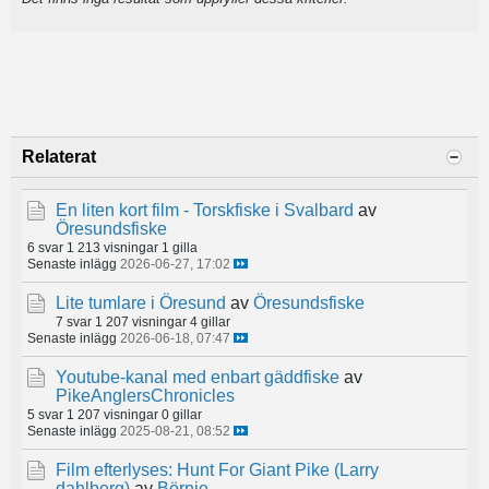
Relaterat
En liten kort film - Torskfiske i Svalbard
av
Öresundsfiske
6 svar
1 213 visningar
1 gilla
Senaste inlägg
2026-06-27, 17:02
Lite tumlare i Öresund
av
Öresundsfiske
7 svar
1 207 visningar
4 gillar
Senaste inlägg
2026-06-18, 07:47
Youtube-kanal med enbart gäddfiske
av
PikeAnglersChronicles
5 svar
1 207 visningar
0 gillar
Senaste inlägg
2025-08-21, 08:52
Film efterlyses: Hunt For Giant Pike (Larry
dahlberg)
av
Börnie