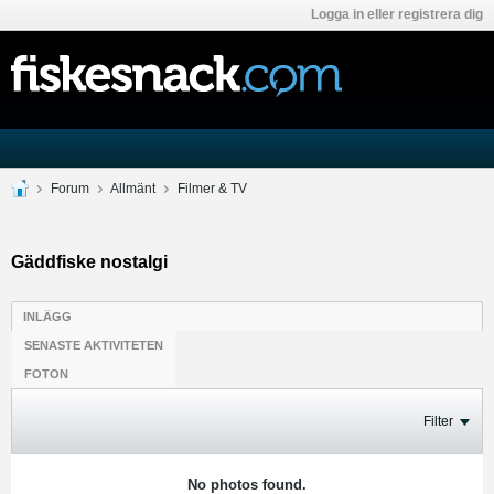
Logga in eller registrera dig
Forum
Allmänt
Filmer & TV
Gäddfiske nostalgi
INLÄGG
SENASTE AKTIVITETEN
FOTON
Filter
No photos found.