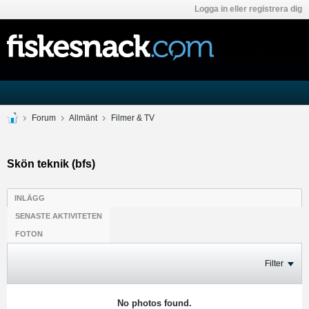
Logga in eller registrera dig
Forum
Allmänt
Filmer & TV
Skön teknik (bfs)
INLÄGG
SENASTE AKTIVITETEN
FOTON
Filter
No photos found.