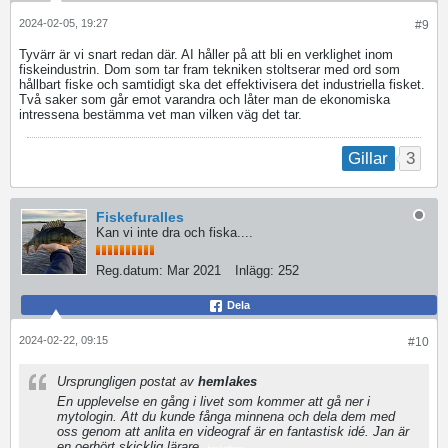
2024-02-05, 19:27
#9
Tyvärr är vi snart redan där. AI håller på att bli en verklighet inom
fiskeindustrin. Dom som tar fram tekniken stoltserar med ord som
hållbart fiske och samtidigt ska det effektivisera det industriella fisket.
Två saker som går emot varandra och låter man de ekonomiska
intressena bestämma vet man vilken väg det tar.
3
Gillar
Fiskefuralles
Kan vi inte dra och fiska....
Reg.datum:
Mar 2021
Inlägg:
252
Dela
2024-02-22, 09:15
#10
Ursprungligen postat av
hemlakes
En upplevelse en gång i livet som kommer att gå ner i
mytologin. Att du kunde fånga minnena och dela dem med
oss genom att anlita en videograf är en fantastisk idé. Jan är
en oerhört skicklig lärare.