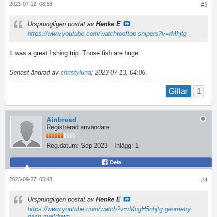
2023-07-12, 08:58
#3
Ursprungligen postat av
Henke E
https://www.youtube.com/watch
rooftop snipers
?v=rMhjtg
It was a great fishing trip. Those fish are huge.
Senast ändrad av
christyluna
;
2023-07-13, 04:06
.
1
Gillar
Ainbread
Registrerad användare
Reg.datum:
Sep 2023
Inlägg:
1
Dela
2023-09-27, 05:48
#4
Ursprungligen postat av
Henke E
https://www.youtube.com/watch?v=rMcgH5nhjtg
geometry
dash meltdown