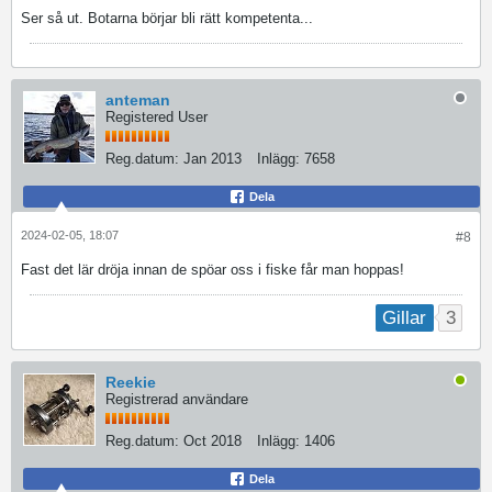
Ser så ut. Botarna börjar bli rätt kompetenta...
anteman
Registered User
Reg.datum:
Jan 2013
Inlägg:
7658
Dela
2024-02-05, 18:07
#8
Fast det lär dröja innan de spöar oss i fiske får man hoppas!
3
Gillar
Reekie
Registrerad användare
Reg.datum:
Oct 2018
Inlägg:
1406
Dela