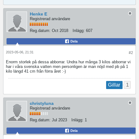
Henke E
Registrerad användare
Reg.datum:
Oct 2018
Inlägg:
607
Dela
2023-05-06, 21:31
#2
Enorm storlek på dessa abborrar. Undra hur många 3 kilos abborrar vi
har i våra svenska vatten men personligen är man nöjd med pb på 1
kilo längd 41 cm från förra året :-)
1
Gillar
christyluna
Registrerad användare
Reg.datum:
Jul 2023
Inlägg:
1
Dela