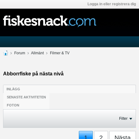
Logga in eller registrera dig
Forum
Allmänt
Filmer & TV
Abborrfiske på nästa nivå
INLÄGG
SENASTE AKTIVITETEN
FOTON
Filter
1
2
Nästa