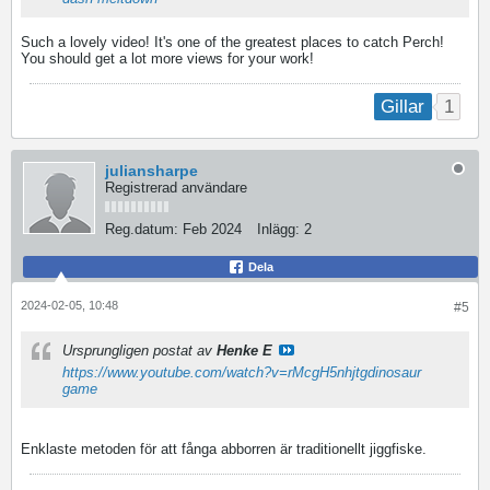
Such a lovely video! It's one of the greatest places to catch Perch!
You should get a lot more views for your work!
1
Gillar
juliansharpe
Registrerad användare
Reg.datum:
Feb 2024
Inlägg:
2
Dela
2024-02-05, 10:48
#5
Ursprungligen postat av
Henke E
https://www.youtube.com/watch?v=rMcgH5nhjtg
dinosaur
game
Enklaste metoden för att fånga abborren är traditionellt jiggfiske.