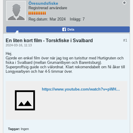
Öresundsfiske
Registrerad användare
Reg.datum:
Mar 2024
Inlägg:
7
Dela
En liten kort film - Torskfiske i Svalbard
#1
2024-03-16, 11:13
Hej.
Gjorde en enkel film över när jag tog en turisttur med Hurtigruten och
fiska i Svalbard (mellan Grumantbyen och Barentsburg).
Superproffsig guide och välordnat. Klart rekomendabelt om Ni åker till
Longyearbyen och har 4-5 timmar över.
https://www.youtube.com/watch?v=pWHozsUlgd4&t=565s
Taggar:
Ingen