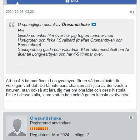
Dela
2024-10-03, 03:20
#3
Ursprungligen postat av
Öresundsfiske
Hej.
Gjorde en enkel film över när jag tog en turisttur med
Hurtigruten och fiska i Svalbard (mellan Grumantbyen och
Barentsburg).
Superproffsig guide och välordnat. Klart rekomendabelt om Ni
åker till Longyearbyen och har 4-5 timmar över.
quordle
Att ha 4-5 timmar över i Longyearbyen för en sådan aktivitet är
verkligen värt det. Du får inte bara chansen att njuta av den vackra
naturen, utan också att lära dig mer om området och dess historia.
Fiske i dessa kalla, klara vatten kan också ge en känsla av äventyr.
Öresundsfiske
Registrerad användare
Reg.datum:
Mar 2024
Inlägg:
7