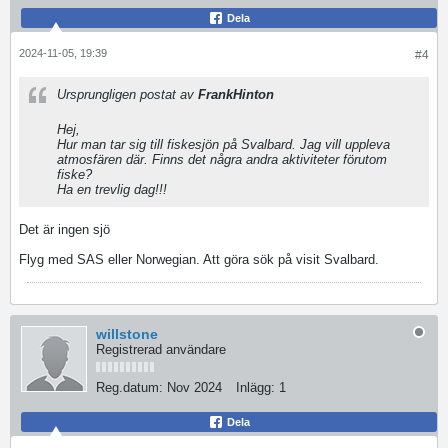
Dela
2024-11-05, 19:39
#4
Ursprungligen postat av
FrankHinton
Hej,
Hur man tar sig till fiskesjön på Svalbard. Jag vill uppleva
atmosfären där. Finns det några andra aktiviteter förutom
fiske?
Ha en trevlig dag!!!​
Det är ingen sjö
Flyg med SAS eller Norwegian. Att göra sök på visit Svalbard.
willstone
Registrerad användare
Reg.datum:
Nov 2024
Inlägg:
1
Dela