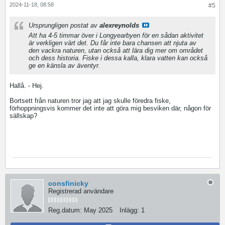
2024-11-18, 08:58
#5
Ursprungligen postat av
alexreynolds
Att ha 4-5 timmar över i Longyearbyen för en sådan aktivitet
är verkligen värt det. Du får inte bara chansen att njuta av
den vackra naturen, utan också att lära dig mer om området
och dess historia. Fiske i dessa kalla, klara vatten kan också
ge en känsla av äventyr.
Hallå. - Hej.
Bortsett från naturen tror jag att jag skulle föredra fiske,
förhoppningsvis kommer det inte att göra mig besviken där, någon för
sällskap?
sex dolls cheapl
consfinicky
Registrerad användare
Reg.datum:
May 2025
Inlägg:
1