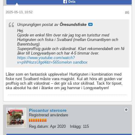
Dela
2025-05-13, 10:52
#6
Ursprungligen postat av
Öresundsfiske
Hej.
Gjorde en enkel film över när jag tog en turisttur med
Hurtigruten och fiska i Svalbard (mellan Grumantbyen och
Barentsburg).
Superproffsig guide och välordnat. Klart rekomendabelt om Ni
åker till Longyearbyen och har 4-5 timmar över.
https://www.youtube.com/watch?
v=pWHozsUlgd4&t=565s
melon sandbox
Låter som en fantastisk upplevelse! Hurtigruten i kombination med
fiske runt Svalbard måste vara magiskt. Kul att höra att guiden var
proffsig och allt välordnat – det gör så stor skillnad. Tack för tipset,
ska absolut ha det i åtanke om jag hamnar i Longyearbyen!
Piscantur stercore
Registrerad användare
Reg.datum:
Apr 2020
Inlägg:
115