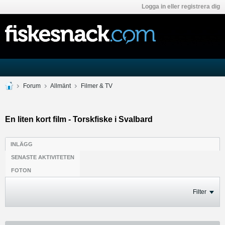
Logga in eller registrera dig
Forum
Allmänt
Filmer & TV
En liten kort film - Torskfiske i Svalbard
INLÄGG
SENASTE AKTIVITETEN
FOTON
Filter