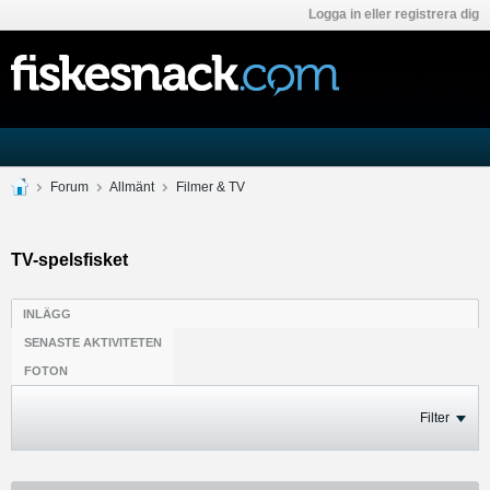
Logga in eller registrera dig
Forum
Allmänt
Filmer & TV
TV-spelsfisket
INLÄGG
SENASTE AKTIVITETEN
FOTON
Filter