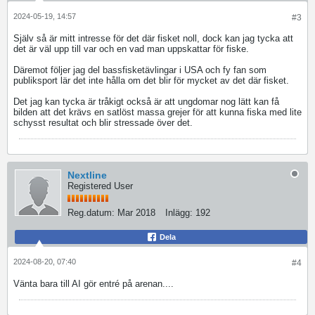
2024-05-19, 14:57
#3
Själv så är mitt intresse för det där fisket noll, dock kan jag tycka att
det är väl upp till var och en vad man uppskattar för fiske.
Däremot följer jag del bassfisketävlingar i USA och fy fan som
publiksport lär det inte hålla om det blir för mycket av det där fisket.
Det jag kan tycka är tråkigt också är att ungdomar nog lätt kan få
bilden att det krävs en satlöst massa grejer för att kunna fiska med lite
schysst resultat och blir stressade över det.
Nextline
Registered User
Reg.datum:
Mar 2018
Inlägg:
192
Dela
2024-08-20, 07:40
#4
Vänta bara till AI gör entré på arenan....