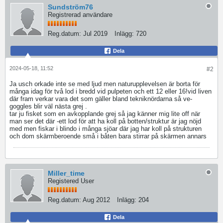
Sundström76
Registrerad användare
Reg.datum:
Jul 2019
Inlägg:
720
Dela
2024-05-18, 11:52
#2
Ja usch orkade inte se med ljud men naturupplevelsen är borta för
många idag för två lod i bredd vid pulpeten och ett 12 eller 16!vid liven
där fram verkar vara det som gäller bland tekniknördarna så ve-
goggles blir väl nästa grej .
tar ju fisket som en avkopplande grej så jag känner mig lite off när
man ser det där -ett lod för att ha koll på botten/struktur är jag nöjd
med men fiskar i blindo i många sjöar där jag har koll på strukturen
och dom skärmberoende små i båten bara stirrar på skärmen annars
Miller_time
Registered User
Reg.datum:
Aug 2012
Inlägg:
204
Dela