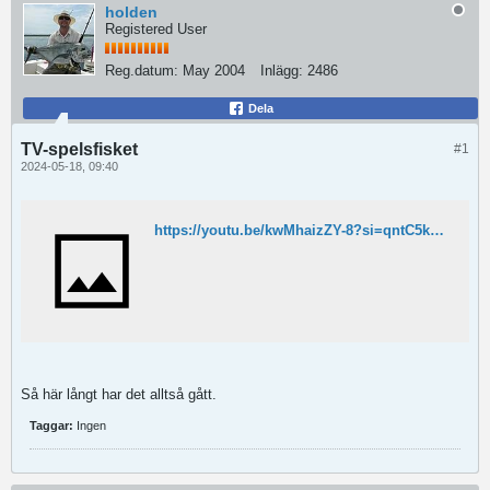
holden
Registered User
Reg.datum:
May 2004
Inlägg:
2486
Dela
TV-spelsfisket
#1
2024-05-18, 09:40
https://youtu.be/kwMhaizZY-8?si=qntC5kkyrxr2HGXO
Så här långt har det alltså gått.
Taggar:
Ingen