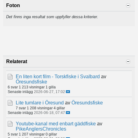
Foton
Det finns inga resultat som uppfyller dessa kriterier.
Relaterat
En liten kort film - Torskfiske i Svalbard
av
Öresundsfiske
6 svar
1 213 visningar
1 gilla
Senaste inlägg
2026-06-27, 17:02
Lite tumlare i Öresund
av
Öresundsfiske
7 svar
1 208 visningar
4 gillar
Senaste inlägg
2026-06-18, 07:47
Youtube-kanal med enbart gäddfiske
av
PikeAnglersChronicles
5 svar
1 207 visningar
0 gillar