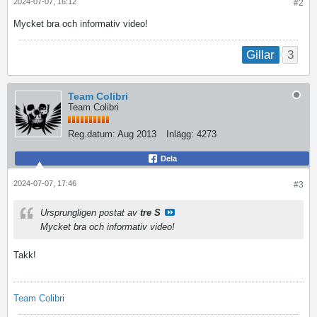
2024-07-07, 16:12
#2
Mycket bra och informativ video!
3
Gillar
Team Colibri
Team Colibri
Reg.datum:
Aug 2013
Inlägg:
4273
Dela
2024-07-07, 17:46
#3
Ursprungligen postat av
tre S
Mycket bra och informativ video!
Takk!
Team Colibri