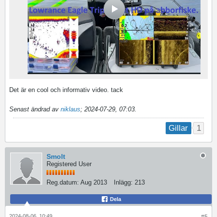
Det är en cool och informativ video. tack
Senast ändrad av
niklaus
;
2024-07-29, 07:03
.
1
Gillar
Smolt
Registered User
Reg.datum:
Aug 2013
Inlägg:
213
Dela
2024-08-06, 10:49