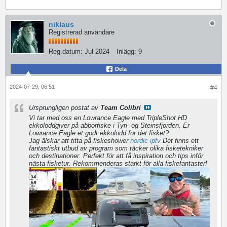
niklaus
Registrerad användare
Reg.datum:
Jul 2024
Inlägg:
9
Dela
2024-07-29, 06:51
#4
Ursprungligen postat av
Team Colibri
Vi tar med oss en Lowrance Eagle med TripleShot HD
ekkoloddgiver på abborfiske i Tyri- og Steinsfjorden. Er
Lowrance Eagle et godt ekkolodd for det fisket?
Jag älskar att titta på fiskeshower
nordic iptv
​ Det finns ett
fantastiskt utbud av program som täcker olika fisketekniker
och destinationer. Perfekt för att få inspiration och tips inför
nästa fisketur. Rekommenderas starkt för alla fiskefantaster!