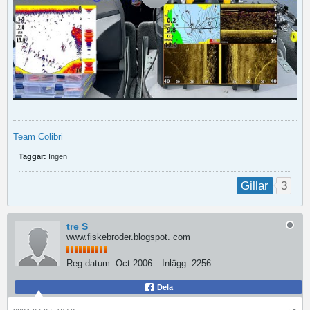
Team Colibri
Taggar:
Ingen
3
Gillar
tre S
www.fiskebroder.blogspot. com
Reg.datum:
Oct 2006
Inlägg:
2256
Dela