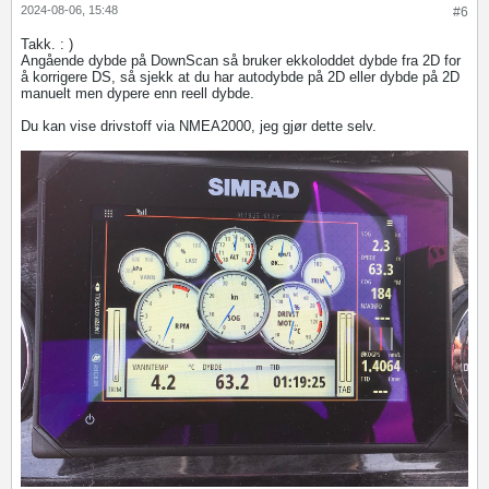
2024-08-06, 15:48
#6
Takk. : )
Angående dybde på DownScan så bruker ekkoloddet dybde fra 2D for
å korrigere DS, så sjekk at du har autodybde på 2D eller dybde på 2D
manuelt men dypere enn reell dybde.
Du kan vise drivstoff via NMEA2000, jeg gjør dette selv.