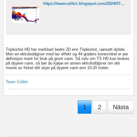
https://teamcolibri.blogspot.com/2024/07/med-lowrance-eagle-pa-makrellfiske.html?m=1
Tripleshot HD har merkbart bedre 2D enn Tripleshot, uansett dybde.
Men en ekkoloddgiver med lav effekt og 44 graders konevinkel er per
definisjon ment for bruk på grunt vann. Så selv om TS HD kan brukes
på dypere vann, så bør du kjøpe en annen ekkoloddgiver om det
meste av fisket ditt skjer på dypere vann enn 10-20 meter.
Team Colibri
1
2
Nästa