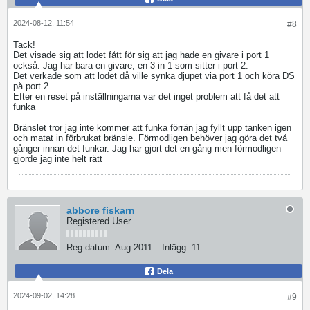
2024-08-12, 11:54
#8
Tack!
Det visade sig att lodet fått för sig att jag hade en givare i port 1
också. Jag har bara en givare, en 3 in 1 som sitter i port 2.
Det verkade som att lodet då ville synka djupet via port 1 och köra DS
på port 2
Efter en reset på inställningarna var det inget problem att få det att
funka
Bränslet tror jag inte kommer att funka förrän jag fyllt upp tanken igen
och matat in förbrukat bränsle. Förmodligen behöver jag göra det två
gånger innan det funkar. Jag har gjort det en gång men förmodligen
gjorde jag inte helt rätt
abbore fiskarn
Registered User
Reg.datum:
Aug 2011
Inlägg:
11
Dela
2024-09-02, 14:28
#9