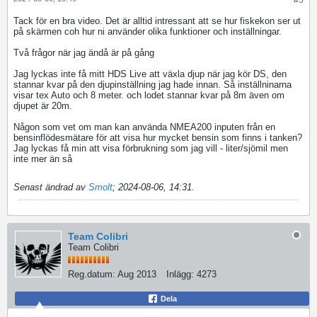
#5
Tack för en bra video. Det är alltid intressant att se hur fiskekon ser ut
på skärmen coh hur ni använder olika funktioner och inställningar.
Två frågor när jag ändå är på gång
Jag lyckas inte få mitt HDS Live att växla djup när jag kör DS, den
stannar kvar på den djupinställning jag hade innan. Så inställninarna
visar tex Auto och 8 meter. och lodet stannar kvar på 8m även om
djupet är 20m.
Någon som vet om man kan använda NMEA200 inputen från en
bensinflödesmätare för att visa hur mycket bensin som finns i tanken?
Jag lyckas få min att visa förbrukning som jag vill - liter/sjömil men
inte mer än så
Senast ändrad av
Smolt
;
2024-08-06, 14:31
.
Team Colibri
Team Colibri
Reg.datum:
Aug 2013
Inlägg:
4273
Dela