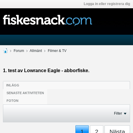
Logga in eller registrera dig
Forum
Allmänt
Filmer & TV
1. test av Lowrance Eagle - abborfiske.
INLÄGG
SENASTE AKTIVITETEN
FOTON
Filter
1
2
Nästa