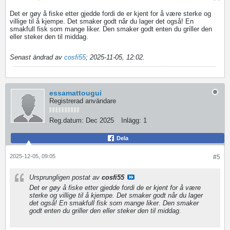
Det er gøy å fiske etter gjedde fordi de er kjent for å være sterke og
villige til å kjempe. Det smaker godt når du lager det også! En
smakfull fisk som mange liker. Den smaker godt enten du griller den
eller steker den til middag.
snow road 3d
Senast ändrad av
cosfi55
;
2025-11-05, 12:02
.
essamattougui
Registrerad användare
Reg.datum:
Dec 2025
Inlägg:
1
Dela
2025-12-05, 09:05
#5
Ursprungligen postat av
cosfi55
Det er gøy å fiske etter gjedde fordi de er kjent for å være
sterke og villige til å kjempe. Det smaker godt når du lager
det også! En smakfull fisk som mange liker. Den smaker
godt enten du griller den eller steker den til middag.
Melon
sandbox