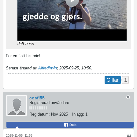
drift boss
For en flott historie!
Senast ändrad av
AlfredIrwin
;
2025-09-25, 10:50
.
1
Gillar
cosfi55
Registrerad användare
Reg.datum:
Nov 2025
Inlägg:
1
Dela
2025-11-05, 11:55
#4