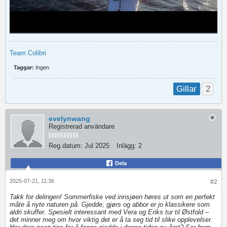
Team Colibri
Taggar:
Ingen
2
Gillar
evelynwang
Registrerad användare
Reg.datum:
Jul 2025
Inlägg:
2
Dela
2025-07-21, 11:36
#2
Takk for delingen! Sommerfiske ved innsjøen høres ut som en perfekt
måte å nyte naturen på. Gjedde, gjørs og abbor er jo klassikere som
aldri skuffer. Spesielt interessant med Vera og Eriks tur til Østfold –
det minner meg om hvor viktig det er å ta seg tid til slike opplevelser.