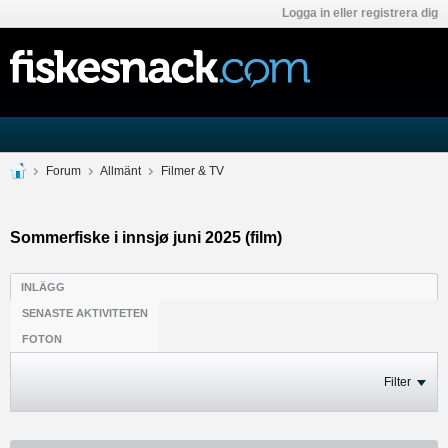
Logga in eller registrera dig
Forum
Allmänt
Filmer & TV
Sommerfiske i innsjø juni 2025 (film)
INLÄGG
SENASTE AKTIVITETEN
FOTON
Filter