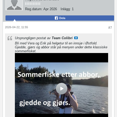
Reg.datum:
Apr 2026
Inlägg:
1
Dela
2026-04-22, 11:55
#7
Ursprungligen postat av
Team Colibri
Bli med Vera og Erik på helgetur til en innsjø i Østfold.
Gjedde, gjørs og abbor står på menyen under dette klassiske
sommerfisket.