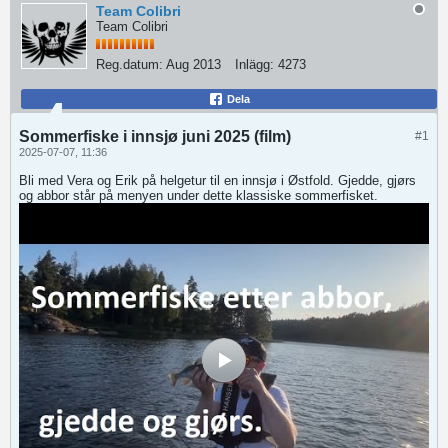
Team Colibri
Team Colibri
Reg.datum:
Aug 2013
Inlägg:
4273
Dela
Sommerfiske i innsjø juni 2025 (film)
#1
2025-07-07, 11:36
Bli med Vera og Erik på helgetur til en innsjø i Østfold. Gjedde, gjørs
og abbor står på menyen under dette klassiske sommerfisket.