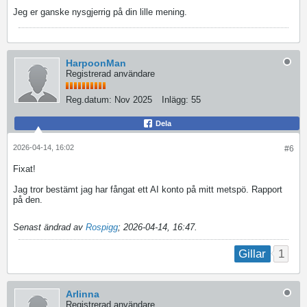
Jeg er ganske nysgjerrig på din lille mening.
HarpoonMan
Registrerad användare
Reg.datum:
Nov 2025
Inlägg:
55
Dela
2026-04-14, 16:02
#6
Fixat!
Jag tror bestämt jag har fångat ett AI konto på mitt metspö. Rapport
på den.
Senast ändrad av
Rospigg
;
2026-04-14, 16:47
.
1
Gillar
Arlinna
Registrerad användare