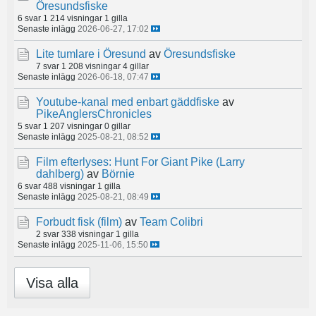
Öresundsfiske
6 svar
1 214 visningar
1 gilla
Senaste inlägg
2026-06-27, 17:02
Lite tumlare i Öresund
av
Öresundsfiske
7 svar
1 208 visningar
4 gillar
Senaste inlägg
2026-06-18, 07:47
Youtube-kanal med enbart gäddfiske
av
PikeAnglersChronicles
5 svar
1 207 visningar
0 gillar
Senaste inlägg
2025-08-21, 08:52
Film efterlyses: Hunt For Giant Pike (Larry
dahlberg)
av
Börnie
6 svar
488 visningar
1 gilla
Senaste inlägg
2025-08-21, 08:49
Forbudt fisk (film)
av
Team Colibri
2 svar
338 visningar
1 gilla
Senaste inlägg
2025-11-06, 15:50
Visa alla