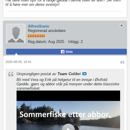
Har dere noen tips for å fange gjedde i denne tiden av året? Ser frem
til å høre mer om deres eventyr!
color block jam
AlfredIrwin
Registrerad användare
Reg.datum:
Aug 2025
Inlägg:
2
Dela
2025-08-05, 10:41
#3
Ursprungligen postat av
Team Colibri
Bli med Vera og Erik på helgetur til en innsjø i Østfold.
Gjedde, gjørs og abbor står på menyen under dette klassiske
sommerfisket.