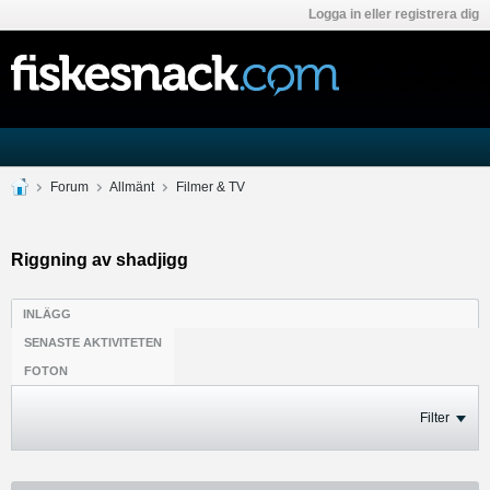
Logga in eller registrera dig
Forum
Allmänt
Filmer & TV
Riggning av shadjigg
INLÄGG
SENASTE AKTIVITETEN
FOTON
Filter