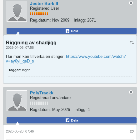
Jester Burk II
Registered User
Reg.datum:
Nov 2009
Inlägg:
2671
Dela
Riggning av shadjigg
#1
2026-04-06, 07:58
Hur man kan tillverka en stinger:
https://www.youtube.com/watch?
v=ay0yi_qeD_s
Taggar:
Ingen
PolyTrackk
Registrerad användare
Reg.datum:
May 2026
Inlägg:
1
Dela
2026-05-20, 07:46
#2