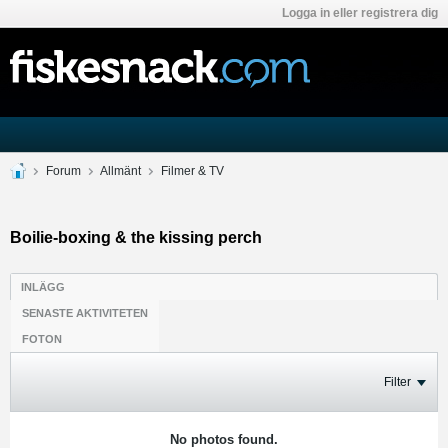
Logga in eller registrera dig
Forum
Allmänt
Filmer & TV
Boilie-boxing & the kissing perch
INLÄGG
SENASTE AKTIVITETEN
FOTON
Filter
No photos found.