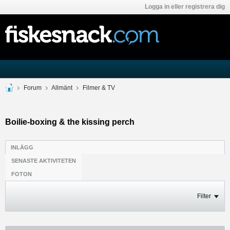
Logga in eller registrera dig
Forum
Allmänt
Filmer & TV
Boilie-boxing & the kissing perch
INLÄGG
SENASTE AKTIVITETEN
FOTON
Filter