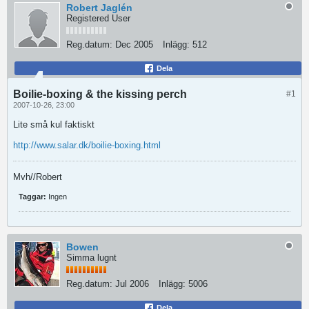
Robert Jaglén
Registered User
Reg.datum:
Dec 2005
Inlägg:
512
Dela
Boilie-boxing & the kissing perch
#1
2007-10-26, 23:00
Lite små kul faktiskt
http://www.salar.dk/boilie-boxing.html
Mvh//Robert
Taggar:
Ingen
Bowen
Simma lugnt
Reg.datum:
Jul 2006
Inlägg:
5006
Dela