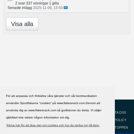
2 svar
337 visningar
1 gilla
Senaste inlägg
2025-11-06, 15:50
Visa alla
För att anpassa och förbättra våra tjänster och vår kommunikation
använder Sportfiskarna ”cookies” på www.fiskesnack.com.Genom att
HJÄLP
Svenska
använda dig av www.fiskesnack.com så godkänner du detta. Vi säljer
KONTAKTA OSS
självklart inte vidare någon information om dig.
COOKIEPOLICY
Klicka här för att läsa mer om cookies och hur du tackar nej till dem.
GÅ TILL TOPPEN