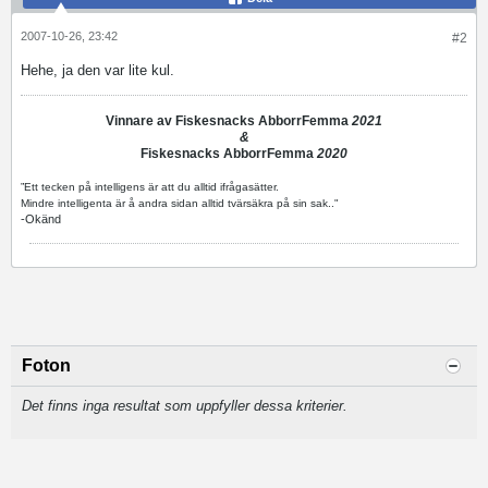
2007-10-26, 23:42
#2
Hehe, ja den var lite kul.
Vinnare av Fiskesnacks AbborrFemma
2021
&
Fiskesnacks AbborrFemma
2020
”Ett tecken på intelligens är att du alltid ifrågasätter.
Mindre intelligenta är å andra sidan alltid tvärsäkra på sin sak.."
-Okänd
Foton
Det finns inga resultat som uppfyller dessa kriterier.