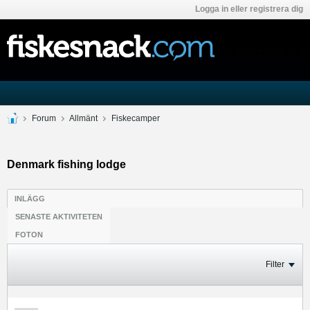
Logga in eller registrera dig
Forum
Allmänt
Fiskecamper
Denmark fishing lodge
INLÄGG
SENASTE AKTIVITETEN
FOTON
Filter