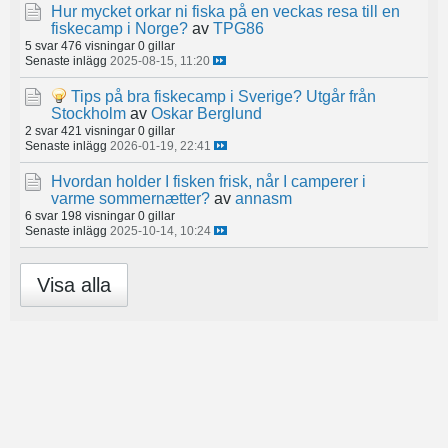
Hur mycket orkar ni fiska på en veckas resa till en
fiskecamp i Norge?
av
TPG86
5 svar
476 visningar
0 gillar
Senaste inlägg
2025-08-15, 11:20
Tips på bra fiskecamp i Sverige? Utgår från
Stockholm
av
Oskar Berglund
2 svar
421 visningar
0 gillar
Senaste inlägg
2026-01-19, 22:41
Hvordan holder I fisken frisk, når I camperer i
varme sommernætter?
av
annasm
6 svar
198 visningar
0 gillar
Senaste inlägg
2025-10-14, 10:24
Visa alla