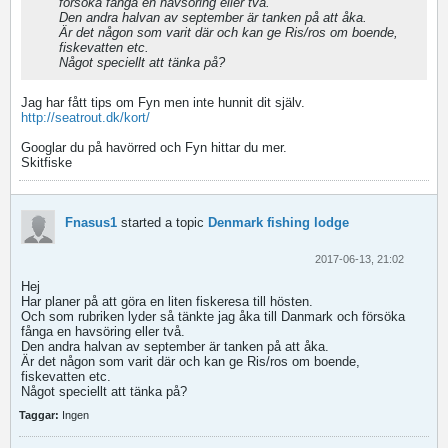
försöka fånga en havsöring eller två.
Den andra halvan av september är tanken på att åka.
Är det någon som varit där och kan ge Ris/ros om boende,
fiskevatten etc.
Något speciellt att tänka på?
Jag har fått tips om Fyn men inte hunnit dit själv.
http://seatrout.dk/kort/
Googlar du på havörred och Fyn hittar du mer.
Skitfiske
Fnasus1
started a topic
Denmark fishing lodge
2017-06-13, 21:02
Hej
Har planer på att göra en liten fiskeresa till hösten.
Och som rubriken lyder så tänkte jag åka till Danmark och försöka
fånga en havsöring eller två.
Den andra halvan av september är tanken på att åka.
Är det någon som varit där och kan ge Ris/ros om boende,
fiskevatten etc.
Något speciellt att tänka på?
Taggar:
Ingen