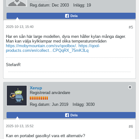
Reg.datum:
Dec 2003
Inlägg:
19
Dela
2025-10-13, 15:40
#5
Har en sån här large modellen, dyra men håller kylan många dager.
Man kan välja kylklampar med olika temperaturområden
https://mobymountain.com/sv/qoolbox/
.
https://qool-
products.com/en/collect...CPQqRX_75mK3Lq
StefanR
Xerup
Registrerad användare
Reg.datum:
Jun 2019
Inlägg:
3030
Dela
2025-10-13, 15:52
#6
Kan en portabel gasolkyl vara ett alternativ?