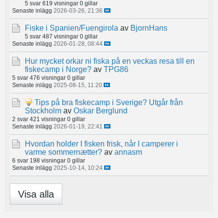
5 svar
619 visningar
0 gillar
Senaste inlägg
2026-03-26, 21:36
Fiske i Spanien/Fuengirola
av
BjornHans
5 svar
487 visningar
0 gillar
Senaste inlägg
2026-01-28, 08:44
Hur mycket orkar ni fiska på en veckas resa till en
fiskecamp i Norge?
av
TPG86
5 svar
476 visningar
0 gillar
Senaste inlägg
2025-08-15, 11:20
Tips på bra fiskecamp i Sverige? Utgår från
Stockholm
av
Oskar Berglund
2 svar
421 visningar
0 gillar
Senaste inlägg
2026-01-19, 22:41
Hvordan holder I fisken frisk, når I camperer i
varme sommernætter?
av
annasm
6 svar
198 visningar
0 gillar
Senaste inlägg
2025-10-14, 10:24
Visa alla