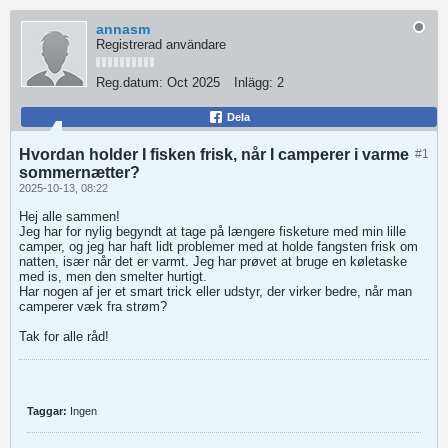
annasm
Registrerad användare
Reg.datum:
Oct 2025
Inlägg:
2
Dela
Hvordan holder I fisken frisk, når I camperer i varme
#1
sommernætter?
2025-10-13, 08:22
Hej alle sammen!
Jeg har for nylig begyndt at tage på længere fisketure med min lille
camper, og jeg har haft lidt problemer med at holde fangsten frisk om
natten, især når det er varmt. Jeg har prøvet at bruge en køletaske
med is, men den smelter hurtigt.
Har nogen af jer et smart trick eller udstyr, der virker bedre, når man
camperer væk fra strøm?
Tak for alle råd!
Geometry Dash
Taggar:
Ingen