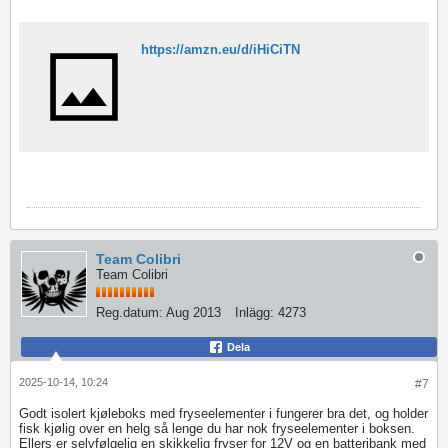
https://amzn.eu/d/iHiCiTN
Team Colibri
Team Colibri
Reg.datum:
Aug 2013
Inlägg:
4273
Dela
2025-10-14, 10:24
#7
Godt isolert kjøleboks med fryseelementer i fungerer bra det, og holder
fisk kjølig over en helg så lenge du har nok fryseelementer i boksen.
Ellers er selvfølgelig en skikkelig fryser for 12V og en batteribank med