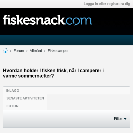
Logga in eller registrera dig
Forum
Allmänt
Fiskecamper
Hvordan holder I fisken frisk, når I camperer i
varme sommernætter?
INLÄGG
SENASTE AKTIVITETEN
FOTON
Filter