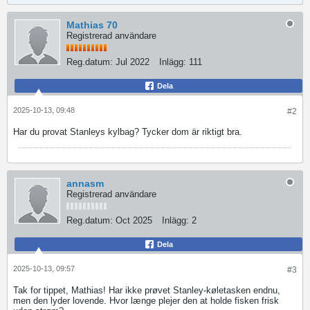
Mathias 70
Registrerad användare
Reg.datum:
Jul 2022
Inlägg:
111
Dela
2025-10-13, 09:48
#2
Har du provat Stanleys kylbag? Tycker dom är riktigt bra.
annasm
Registrerad användare
Reg.datum:
Oct 2025
Inlägg:
2
Dela
2025-10-13, 09:57
#3
Tak for tippet, Mathias! Har ikke prøvet Stanley-køletasken endnu,
men den lyder lovende. Hvor længe plejer den at holde fisken frisk