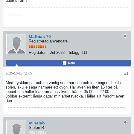
uden strøm?
Geometry Dash
Mathias 70
Registrerad användare
Reg.datum:
Jul 2022
Inlägg:
111
Dela
2025-10-13, 11:05
#4
Med frysklampar och en vanlig sommar dag och inte bagen direkt i
solen, skulle säga närmare ett dygn. Har även en liten 15 liter på
jobbet och håller klamrarna halvfrysta från kl 05:00 till 22:00
Jobbar extremt långa dagar min arbetsvecka. Håller allt fräscht även
den.
minelab
Stefan R