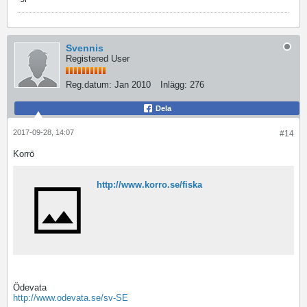
Svennis
Registered User
Reg.datum:
Jan 2010
Inlägg:
276
Dela
2017-09-28, 14:07
#14
Korrö
http://www.korro.se/fiska
Ödevata
http://www.odevata.se/sv-SE