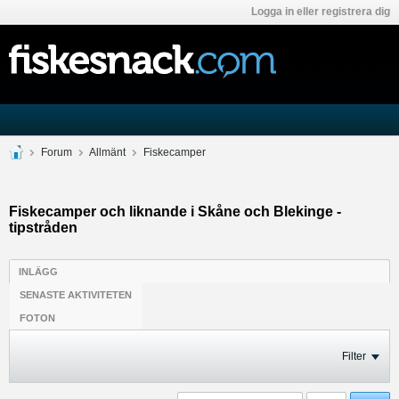
Logga in eller registrera dig
Forum
Allmänt
Fiskecamper
Fiskecamper och liknande i Skåne och Blekinge -
tipstråden
INLÄGG
SENASTE AKTIVITETEN
FOTON
Filter