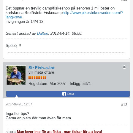
Det öppnar en trevlig camp/fiskeshop på senoren 1 mil öster on
karlskrona Brofästets Fiskecamp
http://www.pikestrikesweden.com/?
lang=swe
invigningen är 14/4-12
Senast ändrad av
Dalton
;
2012-04-14, 08:58
.
Spöböj !!
Sir Fish-a-lot
vill meta oftare
Reg.datum:
Mar 2007
Inlägg:
5371
Dela
2017-09-28, 12:37
#13
Inga fler tips?
Gärna en plats där man även får meta.
sigpic
Man lever inte för att fiska - man fiskar för att leva!