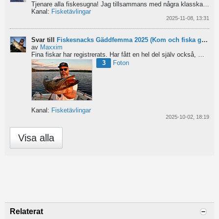
Tjenare alla fiskesugna!
Jag tillsammans med några klasskamrater på Forshagaakademin har startat...
Kanal:
Fisketävlingar
2025-11-08, 13:31
Svar till
Fiskesnacks Gäddfemma 2025 (Kom och fiska gädda med oss!)
av
Maxxim
Fina fiskar har registrerats. Har fått en hel del själv också, men ingen updatering på gäddfemman. Har...
3
Foton
Kanal:
Fisketävlingar
2025-10-02, 18:19
Visa alla
Relaterat