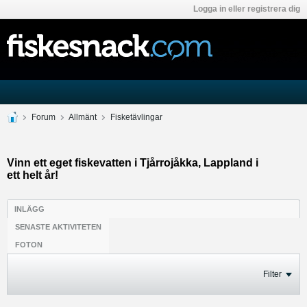
Logga in eller registrera dig
Forum
Allmänt
Fisketävlingar
Vinn ett eget fiskevatten i Tjårrojåkka, Lappland i
ett helt år!
INLÄGG
SENASTE AKTIVITETEN
FOTON
Filter