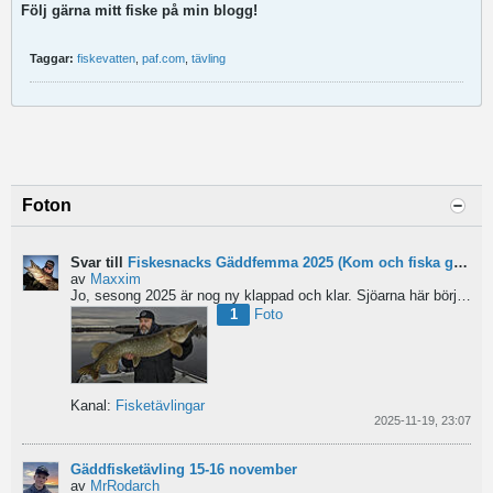
Följ gärna mitt fiske på min blogg!
Taggar:
fiskevatten
,
paf.com
,
tävling
Foton
Svar till
Fiskesnacks Gäddfemma 2025 (Kom och fiska gädda med oss!)
av
Maxxim
Jo, sesong 2025 är nog ny klappad och klar. Sjöarna här börjar frysa till. Sista fisketuren gav sex...
1
Foto
Kanal:
Fisketävlingar
2025-11-19, 23:07
Gäddfisketävling 15-16 november
av
MrRodarch