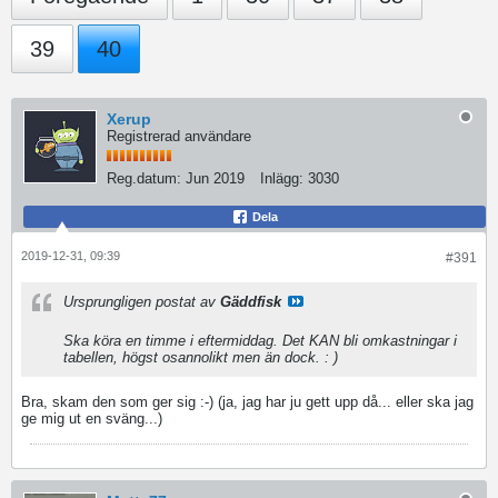
39
40
Xerup
Registrerad användare
Reg.datum:
Jun 2019
Inlägg:
3030
Dela
2019-12-31, 09:39
#391
Ursprungligen postat av
Gäddfisk
Ska köra en timme i eftermiddag. Det KAN bli omkastningar i
tabellen, högst osannolikt men än dock. : )
Bra, skam den som ger sig :-) (ja, jag har ju gett upp då... eller ska jag
ge mig ut en sväng...)