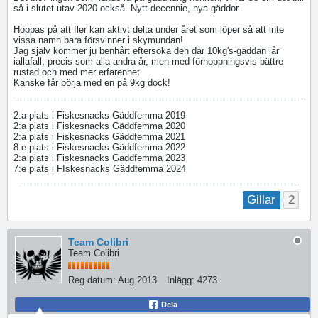
så i slutet utav 2020 också. Nytt decennie, nya gäddor.
Hoppas på att fler kan aktivt delta under året som löper så att inte
vissa namn bara försvinner i skymundan!
Jag själv kommer ju benhårt eftersöka den där 10kg's-gäddan iår
iallafall, precis som alla andra år, men med förhoppningsvis bättre
rustad och med mer erfarenhet.
Kanske får börja med en på 9kg dock!
2:a plats i Fiskesnacks Gäddfemma 2019
2:a plats i Fiskesnacks Gäddfemma 2020
2:a plats i Fiskesnacks Gäddfemma 2021
8:e plats i Fiskesnacks Gäddfemma 2022
2:a plats i Fiskesnacks Gäddfemma 2023
7:e plats i FIskesnacks Gäddfemma 2024
2
Gillar
Team Colibri
Team Colibri
Reg.datum:
Aug 2013
Inlägg:
4273
Dela