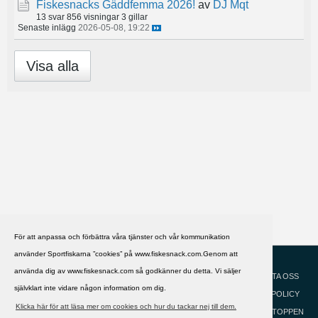
Fiskesnacks Gäddfemma 2026!
av
DJ Mqt
13 svar
856 visningar
3 gillar
Senaste inlägg
2026-05-08, 19:22
Visa alla
För att anpassa och förbättra våra tjänster och vår kommunikation
använder Sportfiskarna ”cookies” på www.fiskesnack.com.Genom att
HJÄLP
Svenska
använda dig av www.fiskesnack.com så godkänner du detta. Vi säljer
KONTAKTA OSS
självklart inte vidare någon information om dig.
COOKIEPOLICY
Klicka här för att läsa mer om cookies och hur du tackar nej till dem.
GÅ TILL TOPPEN