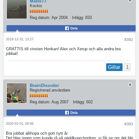
Matte77
Kockis
Reg.datum:
Apr 2004
Inlägg:
833
Dela
2019-12-31, 13:27
#392
GRATTIS till vinsten Honkan! Alex och Xerup och alla andra bra
jobbat!
1
Gillar
BrainDisorder
Registrerad användare
Reg.datum:
Aug 2007
Inlägg:
602
Dela
2020-01-01, 00:46
#393
Bra jobbat allihopa och gott nytt år.
Det blev ingen som kunde rå på gäddkung-honken, vi får se om det blir