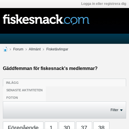
Logga in eller registrera dig
Forum
Allmänt
Fisketävlingar
Gäddfemman för fiskesnack's medlemmar?
INLÄGG
SENASTE AKTIVITETEN
FOTON
Filter
Föregående
1
30
37
38