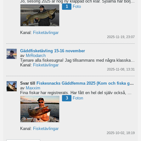
Jo, sesong 2025 är nog ny klappad och klar. Sjöarna här börjar frysa till. Sista fisketuren gav sex...
1
Foto
Kanal:
Fisketävlingar
2025-11-19, 23:07
Gäddfisketävling 15-16 november
av
MrRodarch
Tjenare alla fiskesugna!
Jag tillsammans med några klasskamrater på Forshagaakademin har startat...
Kanal:
Fisketävlingar
2025-11-08, 13:31
Svar till
Fiskesnacks Gäddfemma 2025 (Kom och fiska gädda med oss!)
av
Maxxim
Fina fiskar har registrerats. Har fått en hel del själv också, men ingen updatering på gäddfemman. Har...
3
Foton
Kanal:
Fisketävlingar
2025-10-02, 18:19