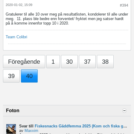
2020-01-02, 15:09
#394
Gratulerer til alle 10 over meg på resultatlisten, kondolerer til alle under
meg.
11. plass ble bedre enn forventet/ fryktet men jeg satser hardt
på å komme innenfor topp 10 i 2020.
Team Colibri
Föregående
1
30
37
38
39
40
Foton
Svar till
Fiskesnacks Gäddfemma 2025 (Kom och fiska gädda med oss!)
av
Maxxim