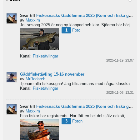
Svar till
Fiskesnacks Gäddfemma 2025 (Kom och fiska gädda med oss!)
av
Maxxim
Jo, sesong 2025 är nog ny klappad och klar. Sjöarna här börjar frysa till. Sista fisketuren gav sex...
1
Foto
Kanal:
Fisketävlingar
2025-11-19, 23:07
Gäddfisketävling 15-16 november
av
MrRodarch
Tjenare alla fiskesugna!
Jag tillsammans med några klasskamrater på Forshagaakademin har startat...
Kanal:
Fisketävlingar
2025-11-08, 13:31
Svar till
Fiskesnacks Gäddfemma 2025 (Kom och fiska gädda med oss!)
av
Maxxim
Fina fiskar har registrerats. Har fått en hel del själv också, men ingen updatering på gäddfemman. Har...
3
Foton