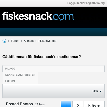
Logga in eller registrera dig
Forum
Allmänt
Fisketävlingar
Gäddfemman för fiskesnack's medlemmar?
INLÄGG
SENASTE AKTIVITETEN
FOTON
Filter
Posted Photos
17
Foton
1
2
Nästa