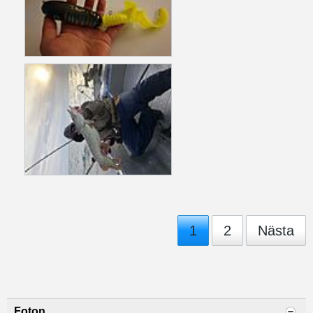
1
2
Nästa
Foton