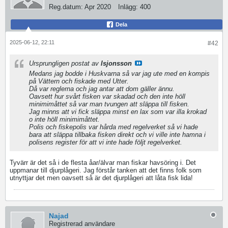
Reg.datum:
Apr 2020
Inlägg:
400
Dela
2025-06-12, 22:11
#42
Ursprungligen postat av
lsjonsson
Medans jag bodde i Huskvarna så var jag ute med en kompis
på Vättern och fiskade med Utter.
Då var reglerna och jag antar att dom gäller ännu.
Oavsett hur svårt fisken var skadad och den inte höll
minimimåttet så var man tvungen att släppa till fisken.
Jag minns att vi fick släppa minst en lax som var illa krokad
o inte höll minimimåttet.
Polis och fiskepolis var hårda med regelverket så vi hade
bara att släppa tillbaka fisken direkt och vi ville inte hamna i
polisens register för att vi inte hade följt regelverket.
Tyvärr är det så i de flesta åar/älvar man fiskar havsöring i. Det
uppmanar till djurplågeri. Jag förstår tanken att det finns folk som
utnyttjar det men oavsett så är det djurplågeri att låta fisk lida!
Najad
Registrerad användare