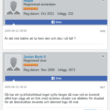
Najad
Registrerad användare
Reg.datum:
Oct 2021
Inlägg:
232
Dela
2025-06-13, 08:58
#46
Är det inte bättre att ta hem den och äta i så fall ?
Jester Burk II
Registered User
Reg.datum:
Nov 2009
Inlägg:
2671
Dela
2025-06-13, 09:10
#47
Då har ett ryckfiskeförbud inget syfte längre då man vid en kontroll
alltid kan säga att en fisk med utvärtes skador var alldeles för skadad
för att återutsättas levande och därmed togs till mat.