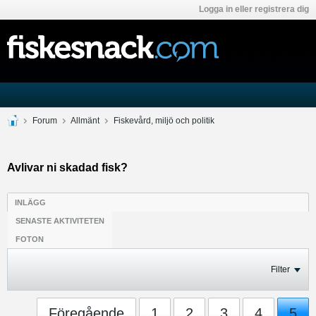
Logga in eller registrera dig
Forum
Allmänt
Fiskevård, miljö och politik
Avlivar ni skadad fisk?
INLÄGG
SENASTE AKTIVITETEN
FOTON
Filter
Föregående
1
2
3
4
5