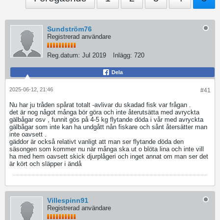
Sundström76
Registrerad användare
Reg.datum:
Jul 2019
Inlägg:
720
Dela
2025-06-12, 21:46
#41
Nu har ju tråden spårat totalt -avlivar du skadad fisk var frågan .
det är nog något många bör göra och inte återutsätta med avryckta
gälbågar osv , funnit gös på 4-5 kg flytande döda i vår med avryckta
gälbågar som inte kan ha undgått nån fiskare och sånt återsätter man
inte oavsett .
gäddor är också relativt vanligt att man ser flytande döda den
säsongen som kommer nu när många ska ut o blöta lina och inte vill
ha med hem oavsett skick djurplågeri och inget annat om man ser det
är kört och släpper i ändå
Villespinn91
Registrerad användare