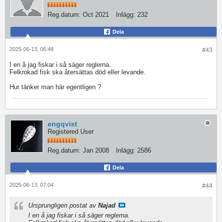
Reg.datum:
Oct 2021
Inlägg:
232
Dela
2025-06-13, 06:48
#43
I en å jag fiskar i så säger reglerna.
Felkrokad fisk ska återsättas död eller levande.
Hur tänker man här egentligen ?
engqvist
Registered User
Reg.datum:
Jan 2008
Inlägg:
2586
Dela
2025-06-13, 07:04
#44
Ursprungligen postat av
Najad
I en å jag fiskar i så säger reglerna.