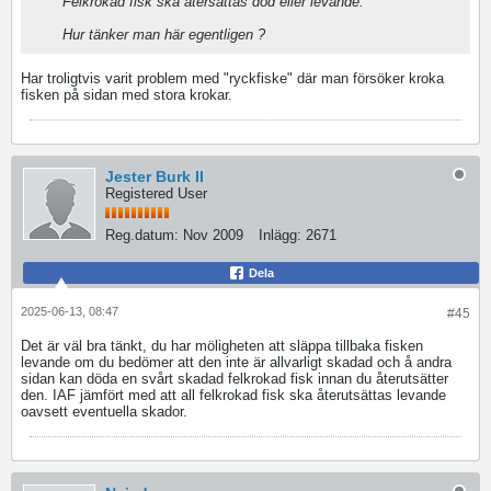
Felkrokad fisk ska återsättas död eller levande.
Hur tänker man här egentligen ?
Har troligtvis varit problem med "ryckfiske" där man försöker kroka
fisken på sidan med stora krokar.
Jester Burk II
Registered User
Reg.datum:
Nov 2009
Inlägg:
2671
Dela
2025-06-13, 08:47
#45
Det är väl bra tänkt, du har möligheten att släppa tillbaka fisken
levande om du bedömer att den inte är allvarligt skadad och å andra
sidan kan döda en svårt skadad felkrokad fisk innan du återutsätter
den. IAF jämfört med att all felkrokad fisk ska återutsättas levande
oavsett eventuella skador.