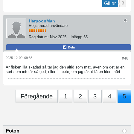
2
Gillar
HarpoonMan
Registrerad användare
Reg.datum:
Nov 2025
Inlägg:
55
Dela
2025-12-09, 09:35
#48
Är fisken illa skadad så tar jag den altid som mat, även om det är en
sort som inte är så god, eller till bete, om jag råkat få en liten mört.
Föregående
1
2
3
4
5
Foton