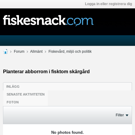
Logga in eller registrera dig
Forum
Allmänt
Fiskevård, miljö och politik
Planterar abborrom i fisktom skärgård
INLÄGG
SENASTE AKTIVITETEN
FOTON
Filter
No photos found.